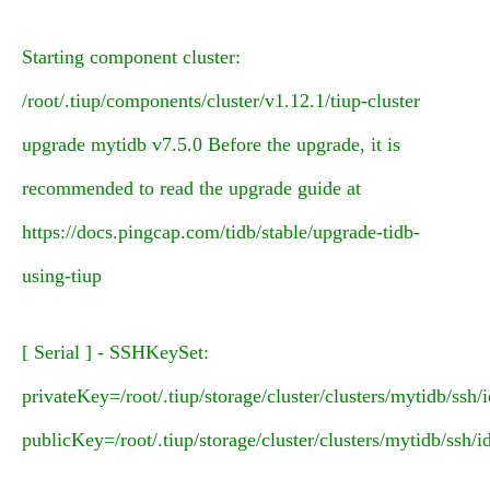
Starting component
cluster
:
/root/.tiup/components/cluster/v1.12.1/tiup-cluster
upgrade mytidb v7.5.0 Before the upgrade, it is
recommended to read the upgrade guide at
https://docs.pingcap.com/tidb/stable/upgrade-tidb-
using-tiup
[ Serial ] - SSHKeySet:
privateKey=/root/.tiup/storage/cluster/clusters/mytidb/ssh/i
publicKey=/root/.tiup/storage/cluster/clusters/mytidb/ssh/i