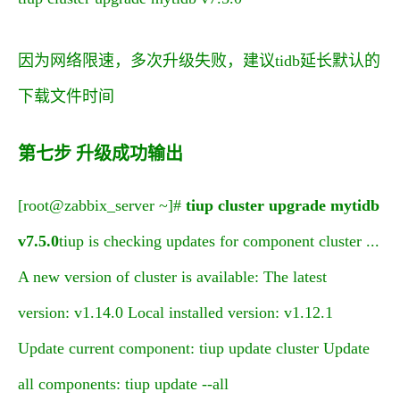
因为网络限速，多次升级失败，建议tidb延长默认的
下载文件时间
第七步 升级成功输出
[root@zabbix_server ~]#
tiup cluster upgrade mytidb
v7.5.0
tiup is checking updates for component cluster ...
A new version of cluster is available: The latest
version: v1.14.0 Local installed version: v1.12.1
Update current component: tiup update cluster Update
all components: tiup update --all