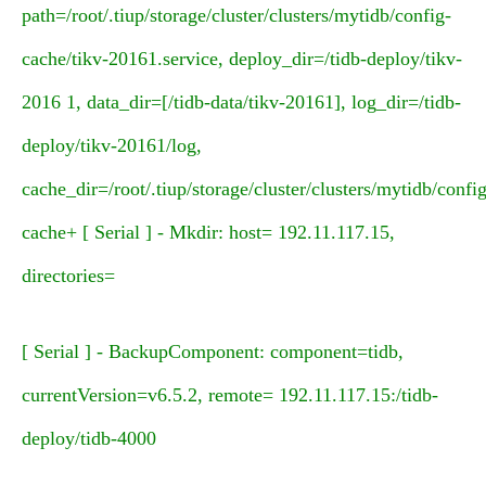
path=/root/.tiup/storage/cluster/clusters/mytidb/config-
cache/tikv-20161.service, deploy_dir=/tidb-deploy/tikv-
2016 1, data_dir=[/tidb-data/tikv-20161], log_dir=/tidb-
deploy/tikv-20161/log,
cache_dir=/root/.tiup/storage/cluster/clusters/mytidb/config
cache+ [ Serial ] - Mkdir: host= 192.11.117.15,
directories=
[ Serial ] - BackupComponent: component=tidb,
currentVersion=v6.5.2, remote= 192.11.117.15:/tidb-
deploy/tidb-4000