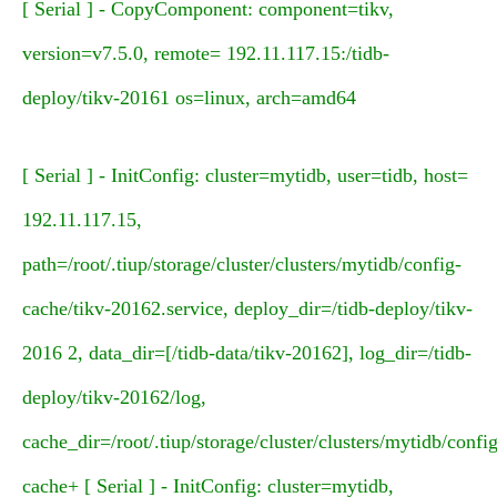
[ Serial ] - CopyComponent: component=tikv,
version=v7.5.0, remote= 192.11.117.15:/tidb-
deploy/tikv-20161 os=linux, arch=amd64
[ Serial ] - InitConfig: cluster=mytidb, user=tidb, host=
192.11.117.15,
path=/root/.tiup/storage/cluster/clusters/mytidb/config-
cache/tikv-20162.service, deploy_dir=/tidb-deploy/tikv-
2016 2, data_dir=[/tidb-data/tikv-20162], log_dir=/tidb-
deploy/tikv-20162/log,
cache_dir=/root/.tiup/storage/cluster/clusters/mytidb/config
cache+ [ Serial ] - InitConfig: cluster=mytidb,