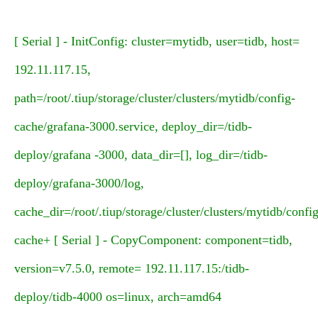
[ Serial ] - InitConfig: cluster=mytidb, user=tidb, host=
192.11.117.15,
path=/root/.tiup/storage/cluster/clusters/mytidb/config-
cache/grafana-3000.service, deploy_dir=/tidb-
deploy/grafana -3000, data_dir=[], log_dir=/tidb-
deploy/grafana-3000/log,
cache_dir=/root/.tiup/storage/cluster/clusters/mytidb/config
cache+ [ Serial ] - CopyComponent: component=tidb,
version=v7.5.0, remote= 192.11.117.15:/tidb-
deploy/tidb-4000 os=linux, arch=amd64