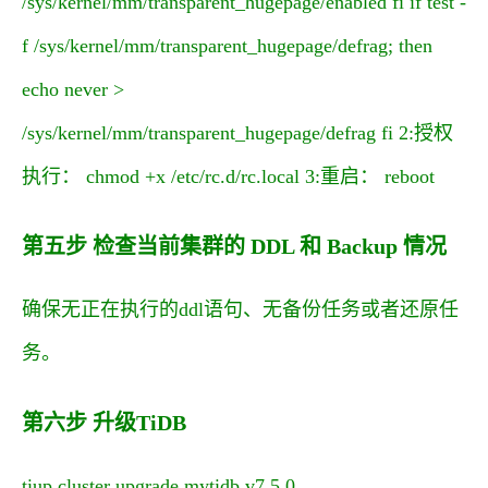
/sys/kernel/mm/transparent_hugepage/enabled fi if test -
f /sys/kernel/mm/transparent_hugepage/defrag; then
echo never >
/sys/kernel/mm/transparent_hugepage/defrag fi 2:授权
执行： chmod +x /etc/rc.d/rc.local 3:重启： reboot
第五步 检查当前集群的 DDL 和 Backup 情况
确保无正在执行的ddl语句、无备份任务或者还原任
务。
第六步 升级TiDB
tiup cluster upgrade mytidb v7.5.0