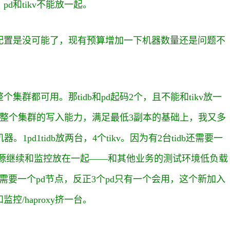
d和tikv不能放一起。
配置是没可能了，现有预算增加一下机器数量还是问题不
群都可用。那tidb和pd起码2个，且不能和tikv放一
考验整个集群的写入能力，满足最低3副本的基础上，我又多
1pd1tidb放两台，4个tikv。因为有2台tidb还需要一
占资源继续和监控放在一起——和其他业务的测试环境低负载
需要一个pd节点，反正3个pd只有一个会用，这个新加入
/haproxy挤一台。