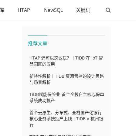
库
HTAP
NewSQL
关键词
推荐文章
HTAP 还可以这么玩？丨TiDB 在 IoT 智
慧园区的应用
新特性解析丨TiDB 资源管控的设计思路
与场景解析
TiDB赋能保险业-首个全栈自主核心保单
系统成功投产
首个云原生、分布式、全栈国产化银行
核心业务系统投产上线丨TiDB × 杭州银
行