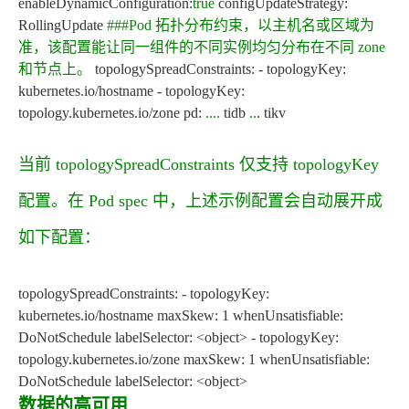
enableDynamicConfiguration:
true
configUpdateStrategy:
RollingUpdate
###Pod 拓扑分布约束，以主机名或区域为
准，该配置能让同一组件的不同实例均匀分布在不同 zone
和节点上。
topologySpreadConstraints: - topologyKey:
kubernetes.io/hostname - topologyKey:
topology.kubernetes.io/zone pd:
..
..
tidb
..
. tikv
当前
topologySpreadConstraints
仅支持
topologyKey
配置。在 Pod spec 中，上述示例配置会自动展开成
如下配置：
topologySpreadConstraints: - topologyKey:
kubernetes.io/hostname maxSkew: 1 whenUnsatisfiable:
DoNotSchedule labelSelector: <object> - topologyKey:
topology.kubernetes.io/zone maxSkew: 1 whenUnsatisfiable:
DoNotSchedule labelSelector: <object>
数据的高可用