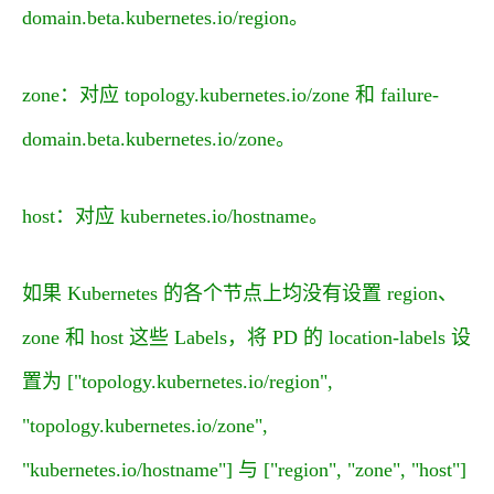
domain.beta.kubernetes.io/region。
zone：对应 topology.kubernetes.io/zone 和 failure-
domain.beta.kubernetes.io/zone。
host：对应 kubernetes.io/hostname。
如果 Kubernetes 的各个节点上均没有设置
region
、
zone
和
host
这些 Labels，将 PD 的
location-labels
设
置为
["topology.kubernetes.io/region",
"topology.kubernetes.io/zone",
"kubernetes.io/hostname"]
与
["region", "zone", "host"]