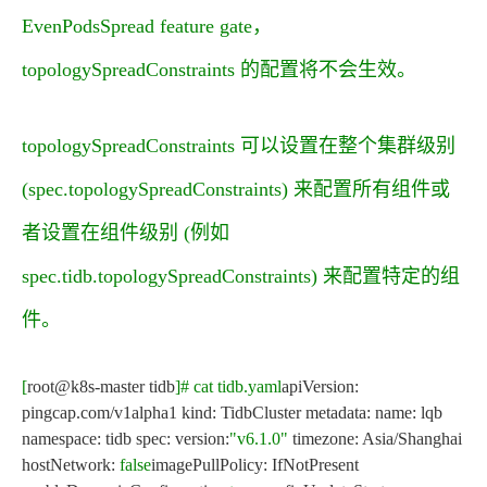
EvenPodsSpread
feature gate，
topologySpreadConstraints
的配置将不会生效。
topologySpreadConstraints
可以设置在整个集群级别
(
spec.topologySpreadConstraints
) 来配置所有组件或
者设置在组件级别 (例如
spec.tidb.topologySpreadConstraints
) 来配置特定的组
件。
[
root@k8s-master tidb
]
# cat tidb.yaml
apiVersion:
pingcap.com/v1alpha1 kind: TidbCluster metadata: name: lqb
namespace: tidb spec: version:
"v6.1.0"
timezone: Asia/Shanghai
hostNetwork:
false
imagePullPolicy: IfNotPresent