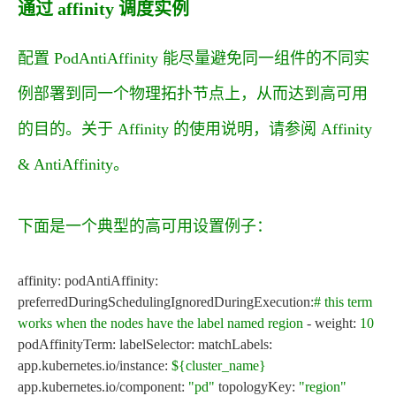
通过 affinity 调度实例
配置
PodAntiAffinity
能尽量避免同一组件的不同实
例部署到同一个物理拓扑节点上，从而达到高可用
的目的。关于 Affinity 的使用说明，请参阅
Affinity
& AntiAffinity
。
下面是一个典型的高可用设置例子：
affinity: podAntiAffinity:
preferredDuringSchedulingIgnoredDuringExecution:
# this term
works when the nodes have the label named region
- weight:
10
podAffinityTerm: labelSelector: matchLabels:
app.kubernetes.io/instance:
${cluster_name}
app.kubernetes.io/component:
"pd"
topologyKey:
"region"