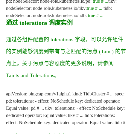
pd: nodeSelector: node-role.kubernetes.io/pd:
true
# ...
tikv:
nodeSelector: node-role.kubernetes.io/tikv:
true
# ...
tidb:
nodeSelector: node-role.kubernetes.io/tidb:
true
# ...
通过 tolerations 调度实例
通过各组件配置的
tolerations
字段，可以允许组件
的实例能够调度到带有与之匹配的
污点
(Taint) 的节
点上。关于污点与容忍度的更多说明，请参阅
Taints and Tolerations
。
apiVersion: pingcap.com/v1alpha1 kind: TidbCluster # ... spec:
pd: tolerations: - effect: NoSchedule key: dedicated operator:
Equal value: pd # ... tikv: tolerations: - effect: NoSchedule key:
dedicated operator: Equal value: tikv # ... tidb: tolerations: -
effect: NoSchedule key: dedicated operator: Equal value: tidb #
...