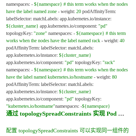
namespaces: -
${namespace}
# this term works when the nodes
have the label named zone
- weight:
20
podAffinityTerm:
labelSelector: matchLabels: app.kubernetes.io/instance:
${cluster_name}
app.kubernetes.io/component:
"pd"
topologyKey:
"zone"
namespaces: -
${namespace}
# this term
works when the nodes have the label named rack
- weight:
40
podAffinityTerm: labelSelector: matchLabels:
app.kubernetes.io/instance:
${cluster_name}
app.kubernetes.io/component:
"pd"
topologyKey:
"rack"
namespaces: -
${namespace}
# this term works when the nodes
have the label named kubernetes.io/hostname
- weight:
80
podAffinityTerm: labelSelector: matchLabels:
app.kubernetes.io/instance:
${cluster_name}
app.kubernetes.io/component:
"pd"
topologyKey:
"kubernetes.io/hostname"
namespaces: -
${namespace}
通过 topologySpreadConstraints 实现 Pod 均匀分布
配置
topologySpreadConstraints
可以实现同一组件的