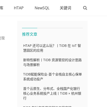
库
HTAP
NewSQL
关键词
推荐文章
发现
HTAP 还可以这么玩？丨TiDB 在 IoT 智
慧园区的应用
新特性解析丨TiDB 资源管控的设计思路
与场景解析
TiDB赋能保险业-首个全栈自主核心保单
系统成功投产
首个云原生、分布式、全栈国产化银行
核心业务系统投产上线丨TiDB × 杭州银
行