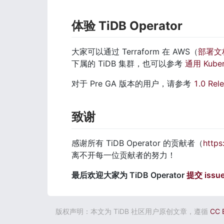
体验 TiDB Operator
大家可以通过 Terraform 在 AWS（
部署文
下属的 TiDB 集群，也可以参考 
通用 Kube
对于 Pre GA 版本的用户，请参考 
1.0 Rel
致谢
感谢所有 TiDB Operator 的贡献者（
https
离不开每一位贡献者的努力！
最后欢迎大家为 TiDB Operator 
提交 issu
版权声明：本文为 TiDB 社区用户原创文章，遵循
CC 