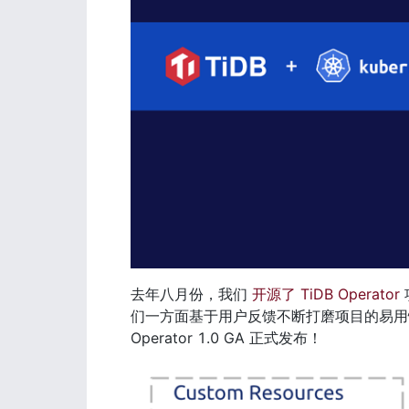
去年八月份，我们 
开源了 TiDB Operator
们一方面基于用户反馈不断打磨项目的易用性
Operator 1.0 GA 正式发布！