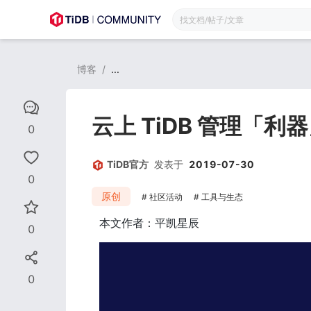
博客
/
...
云上 TiDB 管理「利器」，
0
TiDB官方
发表于
2019-07-30
0
原创
社区活动
工具与生态
本文作者：平凯星辰
0
0