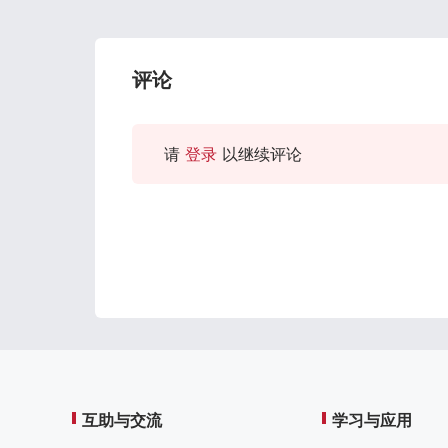
评论
请
登录
以继续评论
互助与交流
学习与应用