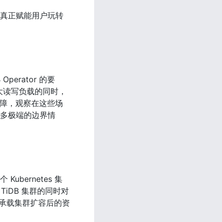
，真正赋能用户玩转 
erator 的要
较大读写负载的同时，
类故障，观察在这些场
了诸多极端的边界情
bernetes 集
TiDB 集群的同时对
器来承载集群扩容后的资