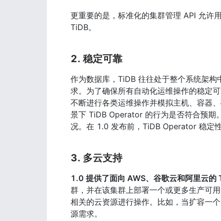
更重要的是，标准化的集群管理 API 允许用
TiDB。
2. 稳定可靠
作为数据库，TiDB 往往处于整个系统架构中
求。为了确保所有自动化运维操作的稳定可靠，
不断进行各类运维操作并模拟主机、容器、磁盘、网
景下 TiDB Operator 的行为是否符
况。在 1.0 发布前，TiDB Operator
3. 多云支持
1.0 提供了面向 AWS、谷歌云和阿里云的 Te
群，并在该集群上部署一个或更多生产可用的 T
相关的云资源进行操作。比如，当扩容一个 T
源需求。