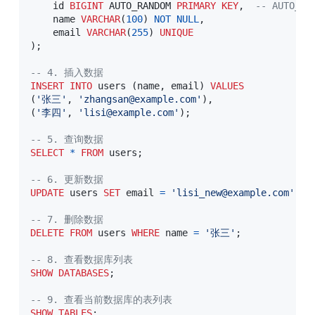
    id 
BIGINT
 AUTO_RANDOM 
PRIMARY
KEY
,
-- AUTO_
    name 
VARCHAR
(
100
)
NOT
NULL
,
    email 
VARCHAR
(
255
)
UNIQUE
)
;
-- 4. 插入数据
INSERT
INTO
 users 
(
name
,
 email
)
VALUES
(
'张三'
,
'zhangsan@example.com'
)
,
(
'李四'
,
'lisi@example.com'
)
;
-- 5. 查询数据
SELECT
*
FROM
 users
;
-- 6. 更新数据
UPDATE
 users 
SET
 email 
=
'lisi_new@example.com'
WH
-- 7. 删除数据
DELETE
FROM
 users 
WHERE
 name 
=
'张三'
;
-- 8. 查看数据库列表
SHOW
DATABASES
;
-- 9. 查看当前数据库的表列表
SHOW
TABLES
;