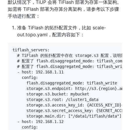
默认情况下，TiUP 会将 TiFlash 部署为存算一体架构。
如需将 TiFlash 部署为存算分离架构，请参考以下步骤
手动进行配置：
准备 TiFlash 的拓扑配置文件，比如 scale-
out.topo.yaml，配置内容如下：
tiflash_servers:

  # TiFlash 的拓扑配置中存在 storage.s3 配置，说明
  # 配置了 flash.disaggregated_mode: tiflash_com
  # 配置了 flash.disaggregated_mode: tiflash_writ
  - host: 192.168.1.11

    config:

      flash.disaggregated_mode: tiflash_write    
      storage.s3.endpoint: http://s3.{region}.ama
      storage.s3.bucket: mybucket             
      storage.s3.root: /cluster1_data          
      storage.s3.access_key_id: {ACCESS_KEY_ID}  
      storage.s3.secret_access_key: {SECRET_ACCES
      storage.main.dir: ["/data1/tiflash/dat
  - host: 192.168.1.12

    config:
