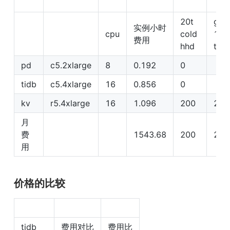
20t 
gp3 
实例小时
cpu
cold 
1t(
费用
hhd
tifl
pd
c5.2xlarge
8
0.192
0
tidb
c5.4xlarge
16
0.856
0
kv
r5.4xlarge
16
1.096
200
200
月
费
1543.68
200
200
用
价格的比较
tidb
费用对比
费用比