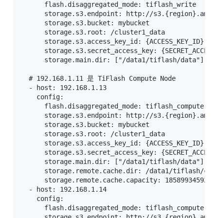
      flash.disaggregated_mode: tiflash_write    
      storage.s3.endpoint: http://s3.{region}.ama
      storage.s3.bucket: mybucket             
      storage.s3.root: /cluster1_data          
      storage.s3.access_key_id: {ACCESS_KEY_ID}  
      storage.s3.secret_access_key: {SECRET_ACCES
      storage.main.dir: ["/data1/tiflash/dat
  # 192.168.1.11 是 TiFlash Compute Node

  - host: 192.168.1.13

    config:

      flash.disaggregated_mode: tiflash_compute  
      storage.s3.endpoint: http://s3.{region}.ama
      storage.s3.bucket: mybucket             
      storage.s3.root: /cluster1_data          
      storage.s3.access_key_id: {ACCESS_KEY_ID}  
      storage.s3.secret_access_key: {SECRET_ACCES
      storage.main.dir: ["/data1/tiflash/dat
      storage.remote.cache.dir: /data1/tiflash/
      storage.remote.cache.capacity: 1858993459200 
  - host: 192.168.1.14

    config:

      flash.disaggregated_mode: tiflash_compute  
      storage.s3.endpoint: http://s3.{region}.ama