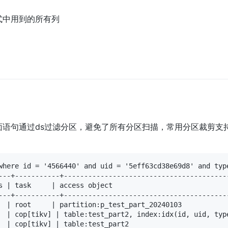
式中用到的所有列
语句通过ds过滤分区，避免了所有分区扫描，常用分区裁剪支
where id = '4566440' and uid = '5eff63cd38e69d8' and type
---+-----------+----------------------------------------
s | task     | access object                            
---+-----------+----------------------------------------
  | root     | partition:p_test_part_20240103           
  | cop[tikv] | table:test_part2, index:idx(id, uid, typ
  | cop[tikv] | table:test_part2                        