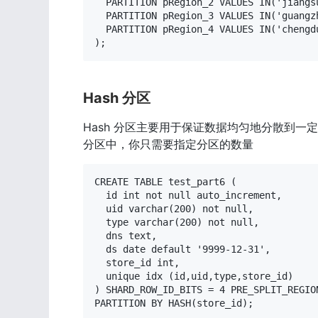
  PARTITION pRegion_2 VALUES IN('jiangs
  PARTITION pRegion_3 VALUES IN('guangz
  PARTITION pRegion_4 VALUES IN('chengdu
);
Hash 分区
Hash 分区主要用于保证数据均匀地分散到一定数
分区中，你只需要指定分区的数量
CREATE TABLE test_part6 (

  id int not null auto_increment,

  uid varchar(200) not null,

  type varchar(200) not null,

  dns text,

  ds date default '9999-12-31',

  store_id int,

  unique idx (id,uid,type,store_id)

) SHARD_ROW_ID_BITS = 4 PRE_SPLIT_REGION
PARTITION BY HASH(store_id);