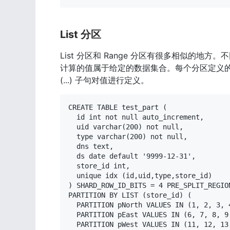
List 分区
List 分区和 Range 分区有很多相似的地
计算的值属于给定的数据集合。每个分区定义的数据集合
(...) 子句对值进行定义。
CREATE TABLE test_part (

  id int not null auto_increment,

  uid varchar(200) not null,

  type varchar(200) not null,

  dns text,

  ds date default '9999-12-31',

  store_id int,

  unique idx (id,uid,type,store_id)

) SHARD_ROW_ID_BITS = 4 PRE_SPLIT_REGION
PARTITION BY LIST (store_id) (

  PARTITION pNorth VALUES IN (1, 2, 3, 4
  PARTITION pEast VALUES IN (6, 7, 8, 9,
  PARTITION pWest VALUES IN (11, 12, 13,