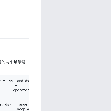
持的两个场景是
 = '99' and ds = date '2024-01-02';

--------+------------------------------------------------
     | operator info                                     
--------+------------------------------------------------
      |                                                  
e, ds) | range:["4566440" "5eff63cd38e69d8" "99" 2024-01-
       | keep order:false                                