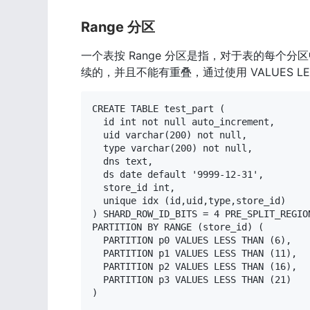
Range 分区
一个表按 Range 分区是指，对于表的每个
续的，并且不能有重叠，通过使用 VALUES LE
CREATE TABLE test_part (

  id int not null auto_increment,

  uid varchar(200) not null,

  type varchar(200) not null,

  dns text,

  ds date default '9999-12-31',

  store_id int,

  unique idx (id,uid,type,store_id)

) SHARD_ROW_ID_BITS = 4 PRE_SPLIT_REGION
PARTITION BY RANGE (store_id) (

  PARTITION p0 VALUES LESS THAN (6),

  PARTITION p1 VALUES LESS THAN (11),

  PARTITION p2 VALUES LESS THAN (16),

  PARTITION p3 VALUES LESS THAN (21)

)