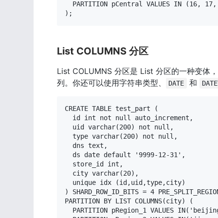
  PARTITION pCentral VALUES IN (16, 17, 
);
List COLUMNS 分区
List COLUMNS 分区是 List 分区
列。你还可以使用字符串类型、
 和 
DATE
DATE
CREATE TABLE test_part (

  id int not null auto_increment,

  uid varchar(200) not null,

  type varchar(200) not null,

  dns text,

  ds date default '9999-12-31',

  store_id int,

  city varchar(20),

  unique idx (id,uid,type,city)

) SHARD_ROW_ID_BITS = 4 PRE_SPLIT_REGION
PARTITION BY LIST COLUMNS(city) (

  PARTITION pRegion_1 VALUES IN('beijin