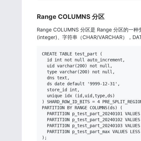
Range COLUMNS 分区
Range COLUMNS 分区是 Range 
(integer)、字符串（CHAR/VARCHAR），
CREATE TABLE test_part (

  id int not null auto_increment,

  uid varchar(200) not null,

  type varchar(200) not null,

  dns text,

  ds date default '9999-12-31',

  store_id int,

  unique idx (id,uid,type,ds)

) SHARD_ROW_ID_BITS = 4 PRE_SPLIT_REGION
PARTITION BY RANGE COLUMNS(ds) (

  PARTITION p_test_part_20240101 VALUES
  PARTITION p_test_part_20240102 VALUES
  PARTITION p_test_part_20240103 VALUES
  PARTITION p_test_part_max VALUES LESS 
);