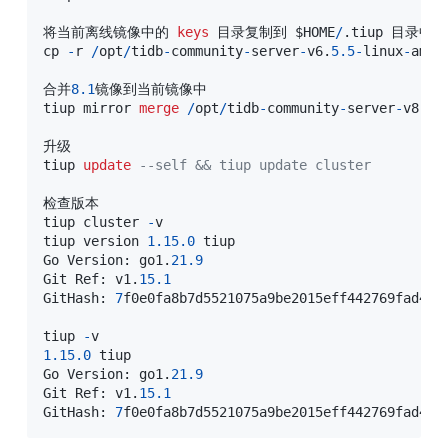
将当前离线镜像中的 
keys
 目录复制到 $HOME
/
.
tiup 目录中：

cp 
-
r 
/
opt
/
tidb
-
community
-
server
-
v6
.
5.5
-
linux
-
amd6
合并
8.1
镜像到当前镜像中

tiup mirror 
merge
/
opt
/
tidb
-
community
-
server
-
v8
.
1.
升级

tiup 
update
--self && tiup update cluster
检查版本

tiup cluster 
-
v

tiup version 
1.15
.0
 tiup

Go Version: go1
.
21.9
Git Ref: v1
.
15.1
GitHash: 
7
f0e0fa8b7d5521075a9be2015eff442769fad47

tiup 
-
1.15
.0
 tiup

Go Version: go1
.
21.9
Git Ref: v1
.
15.1
GitHash: 
7
f0e0fa8b7d5521075a9be2015eff442769fad47