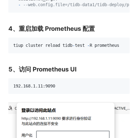
-
--web.config.file=/tidb-data1/tidb-deploy/prom
4、重启加载 Prometheus 配置
tiup cluster reload tidb
-
test 
-
R prometheus
5、访问 Prometheus UI
192.168.1.11:9090