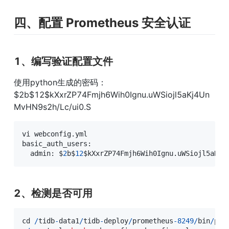
四、配置 Prometheus 安全认证
1、编写验证配置文件
使用python生成的密码：
$2b$12$kXxrZP74Fmjh6Wih0Ignu.uWSiojl5aKj4Un
MvHN9s2h/Lc/ui0.S
vi webconfig
.
yml

basic_auth_users:

  admin: $
2
b$
12
$kXxrZP74Fmjh6Wih0Ignu
.
uWSiojl5aKj4
2、检测是否可用
cd 
/
tidb
-
data1
/
tidb
-
deploy
/
prometheus
-
8249
/
bin
/