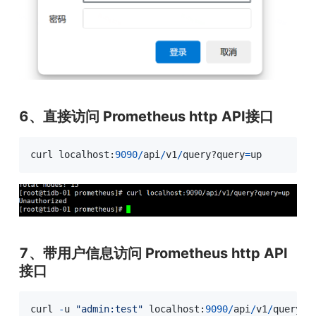
6、直接访问 Prometheus http API接口
curl localhost:
9090
/
api
/
v1
/
query?query
=
up
7、带用户信息访问 Prometheus http API
接口
curl 
-
u 
"admin:test"
 localhost:
9090
/
api
/
v1
/
query?q