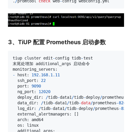
.
/
promtool 
check
 web
-
config webconfig
.
yml
3、TiUP 配置 Prometheus 启动参数
tiup cluster edit
-
config tidb
-
test

末尾处增加 additional_args 启动命令

-
 host: 
192.168
.1
.11
  ssh_port: 
22
  port: 
9090
  ng_port: 
12020
  deploy_dir: 
/
tidb
-
data1
/
tidb
-
deploy
/
prometheus
-
8
  data_dir: 
/
tidb
-
data1
/
tidb
-
data
/
prometheus
-
8249
  log_dir: 
/
tidb
-
data1
/
tidb
-
deploy
/
prometheus
-
8249
  external_alertmanagers: 
[
]
  arch: amd64

  os: linux

  additional_args:
