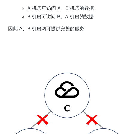
A 机房可访问 A、B 机房的数据
B 机房可访问 B、A 机房的数据
因此 A、B 机房均可提供完整的服务