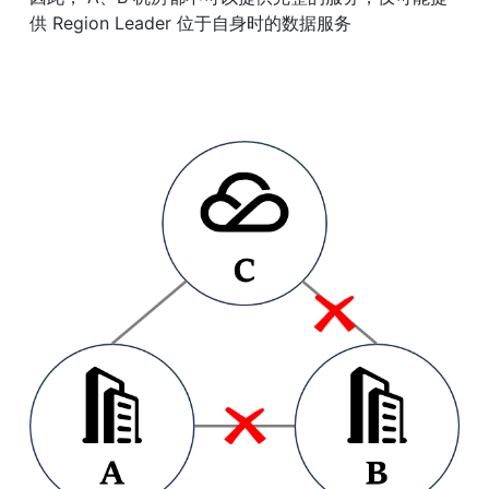
供 Region Leader 位于自身时的数据服务