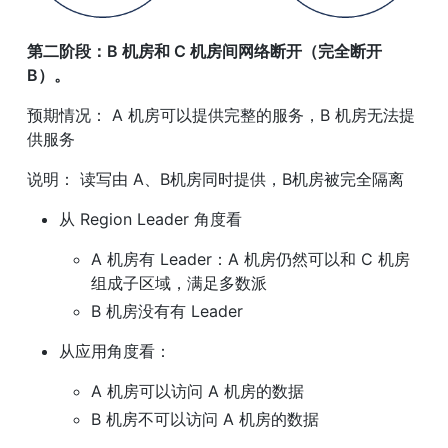
第二阶段：B 机房和 C 机房间网络断开（完全断开 
B）。
预期情况： A 机房可以提供完整的服务，B 机房无法提
供服务
说明： 读写由 A、B机房同时提供，B机房被完全隔离
从 Region Leader 角度看
A 机房有 Leader：A 机房仍然可以和 C 机房
组成子区域，满足多数派
B 机房没有有 Leader
从应用角度看：
A 机房可以访问 A 机房的数据
B 机房不可以访问 A 机房的数据