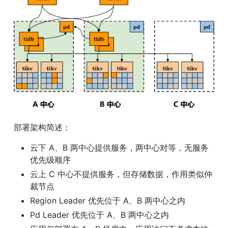
部署架构简述：
云下 A、B 两中心提供服务，两中心对等，无服务
优先级顺序
云上 C 中心不提供服务，但存储数据，作用类似仲
裁节点
Region Leader 优先位于 A、B 两中心之内
Pd Leader 优先位于 A、B 两中心之内