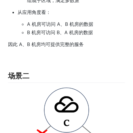
组成子区域，满足多数派
从应用角度看：
A 机房可访问 A、B 机房的数据
B 机房可访问 B、A 机房的数据
因此 A、B 机房均可提供完整的服务
场景二