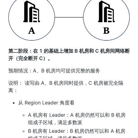
第二阶段：在 1 的基础上增加 B 机房和 C 机房间网络断
开（完全断开 C）。
预期情况：A、B 机房均可提供完整的服务
说明： 读写由 A、B 机房同时提供，C 机房被完全隔
离：
从 Region Leader 角度看
A 机房有 Leader：A 机房仍然可以和 B 机房
组成子区域，满足多数派
B 机房有 Leader：B 机房仍然可以和 A 机房