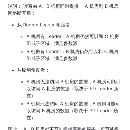
说明： 读写由 A、B 机房同时提供， A 机房到 B 机房
网络断开后：
从 Region Leader 角度看
A 机房有 Leader：A 机房仍然可以和 C 机房
组成子区域，满足多数派
B 机房有 Leader：B 机房仍然可以和 C 机房
组成子区域，满足多数派
从应用角度看：
A 机房无法访问 B 机房的数据，A 机房可能可
以访问 A 机房的数据（取决于 PD Leader 所
在）
B 机房无法访问 A 机房的数据，B 机房可能可
以访问 B 机房的数据（取决于 PD Leader 所
在）
因此， A、B 机房都不可以提供完整的服务，仅可能提