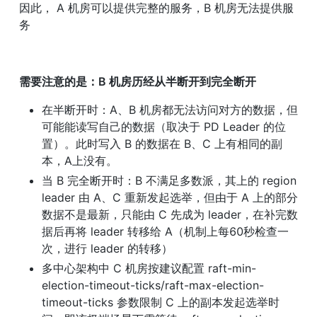
因此， A 机房可以提供完整的服务，B 机房无法提供服
务
需要注意的是：B 机房历经从半断开到完全断开
在半断开时：A、B 机房都无法访问对方的数据，但
可能能读写自己的数据（取决于 PD Leader 的位
置）。此时写入 B 的数据在 B、C 上有相同的副
本，A上没有。
当 B 完全断开时：B 不满足多数派，其上的 region 
leader 由 A、C 重新发起选举，但由于 A 上的部分
数据不是最新，只能由 C 先成为 leader，在补完数
据后再将 leader 转移给 A（机制上每60秒检查一
次，进行 leader 的转移）
多中心架构中 C 机房按建议配置 raft-min-
election-timeout-ticks/raft-max-election-
timeout-ticks 参数限制 C 上的副本发起选举时