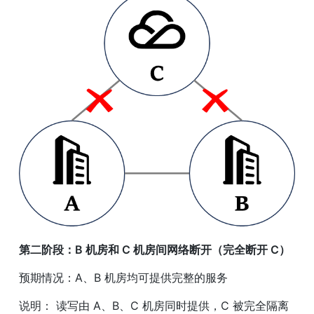
第二阶段：B 机房和 C 机房间网络断开（完全断开 C）
预期情况：A、B 机房均可提供完整的服务
说明： 读写由 A、B、C 机房同时提供，C 被完全隔离