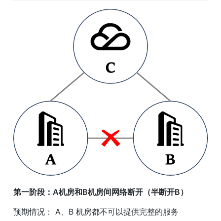
第一阶段：A机房和B机房间网络断开（半断开B）
预期情况： A、B 机房都不可以提供完整的服务