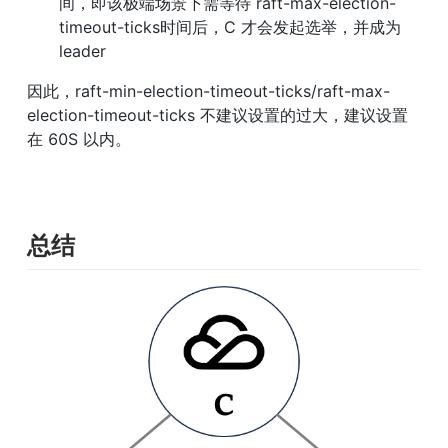
间，即该极端场景下需等待 raft-max-election-
timeout-ticks时间后，C 才会发起选举，并成为
leader
因此，raft-min-election-timeout-ticks/raft-max-
election-timeout-ticks 不建议设置的过大，建议设置
在 60S 以内。
总结