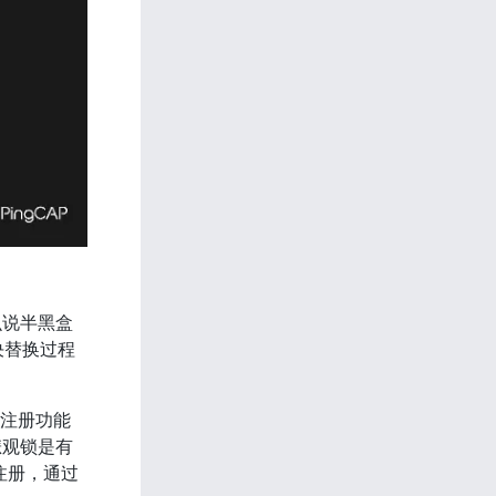
么说半黑盒
决替换过程
动注册功能
悲观锁是有
册，通过 