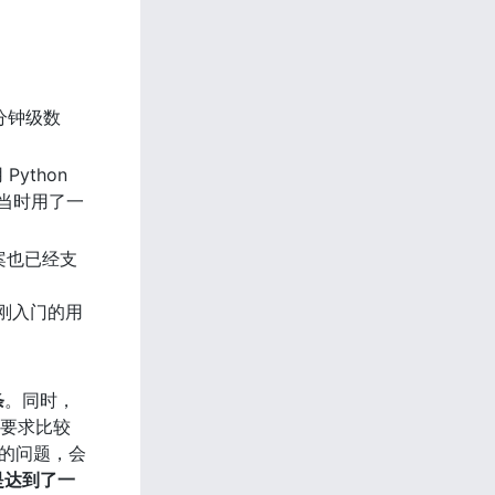
的分钟级数
ython 
以当时用了一
方案也已经支
对于刚入门的用
条
。同时，
能要求比较
能的问题，会
是达到了一