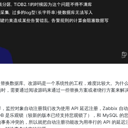
半黑盒替换数据库。改源码是一个系统性的工程，难度比较大。为什
题时，需要通过阅读源码来通过一些替换方案或者绕行方案来解
控对象自动注册我们改为使用 API 延迟注册，Zabbix 自
B 是乐观锁（较新的版本已经支持悲观锁了），和 MySQL 的
务冲突的，所以就把自动注册功能改为用串行的 API 的延迟注