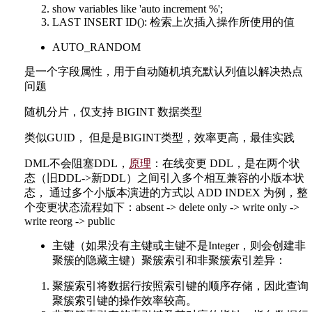
show variables like 'auto increment %';
LAST INSERT ID(): 检索上次插入操作所使用的值
AUTO_RANDOM
是一个字段属性，用于自动随机填充默认列值以解决热点
问题
随机分片，仅支持 BIGINT 数据类型
类似GUID， 但是是BIGINT类型，效率更高，最佳实践
DML不会阻塞DDL，
原理
：在线变更 DDL，是在两个状
态（旧DDL->新DDL）之间引入多个相互兼容的小版本状
态， 通过多个小版本演进的方式以 ADD INDEX 为例，整
个变更状态流程如下：absent -> delete only -> write only ->
write reorg -> public
主键（如果没有主键或主键不是Integer，则会创建非
聚簇的隐藏主键）聚簇索引和非聚簇索引差异：
聚簇索引将数据行按照索引键的顺序存储，因此查询
聚簇索引键的操作效率较高。