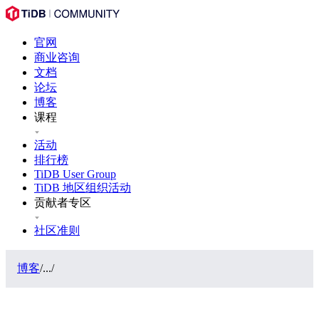
官网
商业咨询
文档
论坛
博客
课程
活动
排行榜
TiDB User Group
TiDB 地区组织活动
贡献者专区
社区准则
博客
/
...
/