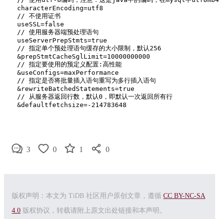
characterEncoding=utf8

// 不使用证书

useSSL=false

// 使用服务器端预处理语句

useServerPrepStmts=true

// 指定单个预处理语句缓存的大小限制，默认256

&prepStmtCacheSglLimit=10000000000

// 指定要使用的预定义配置:高性能

&useConfigs=maxPerformance

// 指定是否将批量插入语句重写为多行插入语句

&rewriteBatchedStatements=true

// 从服务器返回行数，默认0，即默认一次返回所有行

3
0
1
0
版权声明：本文为 TiDB 社区用户原创文章，遵循
CC BY-NC-SA
4.0
版权协议，转载请附上原文出处链接和本声明。