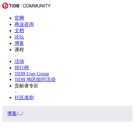
官网
商业咨询
文档
论坛
博客
课程
活动
排行榜
TiDB User Group
TiDB 地区组织活动
贡献者专区
社区准则
博客
/
...
/