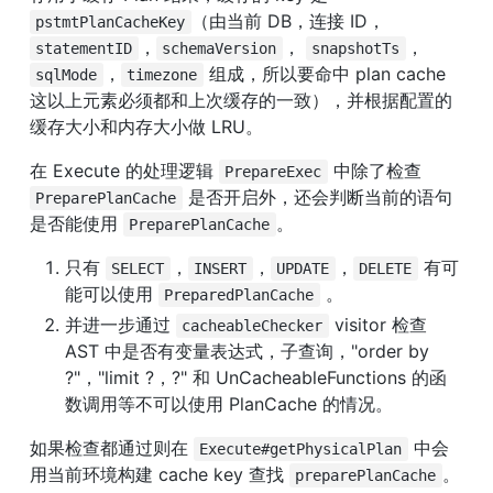
（由当前 DB，连接 ID，
pstmtPlanCacheKey
，
， 
，
statementID
schemaVersion
snapshotTs
，
 组成，所以要命中 plan cache 
sqlMode
timezone
这以上元素必须都和上次缓存的一致），并根据配置的
缓存大小和内存大小做 LRU。
在 Execute 的处理逻辑 
 中除了检查 
PrepareExec
 是否开启外，还会判断当前的语句
PreparePlanCache
是否能使用 
。
PreparePlanCache
只有 
，
，
，
 有可
SELECT
INSERT
UPDATE
DELETE
能可以使用 
 。
PreparedPlanCache
并进一步通过 
 visitor 检查 
cacheableChecker
AST 中是否有变量表达式，子查询，"order by 
?"，"limit ?，?" 和 UnCacheableFunctions 的函
数调用等不可以使用 PlanCache 的情况。
如果检查都通过则在 
 中会
Execute#getPhysicalPlan
用当前环境构建 cache key 查找 
。
preparePlanCache