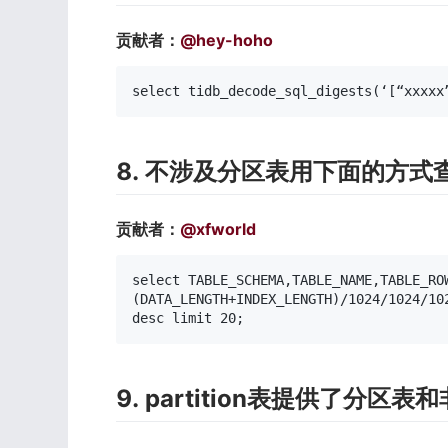
贡献者：
@hey-hoho
select tidb_decode_sql_digests(‘[“xxxxx
8. 不涉及分区表用下面的方
贡献者：
@xfworld
select TABLE_SCHEMA,TABLE_NAME,TABLE_ROW
(DATA_LENGTH+INDEX_LENGTH)/1024/1024/10
desc limit 20;
9. partition表提供了分