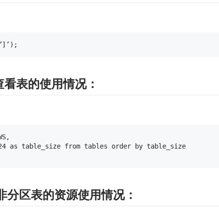
”]’);
式查看表的使用情况：
S,

24 as table_size from tables order by table_size 

区表和非分区表的资源使用情况：