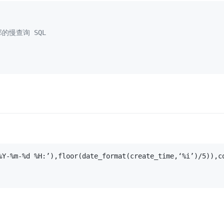
部的慢查询 SQL
%Y-%m-%d %H:’),floor(date_format(create_time,‘%i’)/5)),co