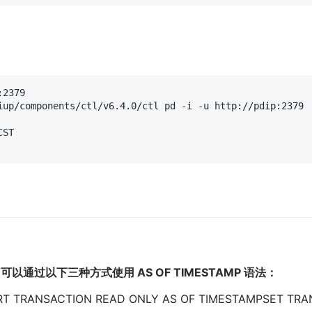
2379

iup/components/ctl/v6.4.0/ctl pd -i -u http://pdip:2379

ST

，可以通过以下三种方式使用 AS OF TIMESTAMP 语法：
RT TRANSACTION READ ONLY AS OF TIMESTAMPSET TRA