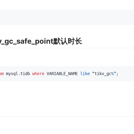
ikv_gc_safe_point默认时长
om
 mysql
.
tidb 
where
 VARIABLE_NAME 
like
 “tikv_gc
%
”
;