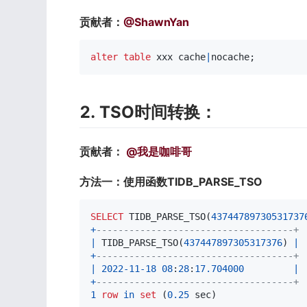
贡献者：
@ShawnYan
alter
table
 xxx cache
|
nocache
;
2. TSO时间转换：
贡献者： 
@我是咖啡哥
方法一：使用函数TIDB_PARSE_TSO
SELECT
 TIDB_PARSE_TSO
(
43744789730531737
+
------------------------------------+
|
 TIDB_PARSE_TSO
(
437447897305317376
)
|
+
------------------------------------+
|
2022
-
11
-
18
08
:
28
:
17.704000
|
+
------------------------------------+
1
row
in
set
(
0.25
 sec
)