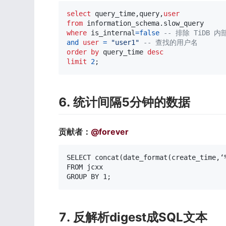
select
 query_time
,
query
,
user
from
 information_schema
.
where
 is_internal
=
false
-- 排除 TiDB 内
and
user
=
"user1"
-- 查找的用户名
order
by
 query_time 
desc
limit
2
;
6. 统计间隔5分钟的数据
贡献者：
@forever
SELECT concat(date_format(create_time,‘
FROM jcxx

GROUP BY 1;
7. 反解析digest成SQL文本