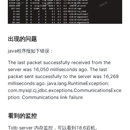
出现的问题
java程序报如下错误：
The last packet successfully received from the 
server was 16,050 milliseconds ago. The last 
packet sent successfully to the server was 16,268 
milliseconds ago. java.lang.RuntimeException: 
com.mysql.cj.jdbc.exceptions.CommunicationsExce
ption: Communications link failure
看到的监控
Tidb server 内存监控，可以看到18.6宕机。