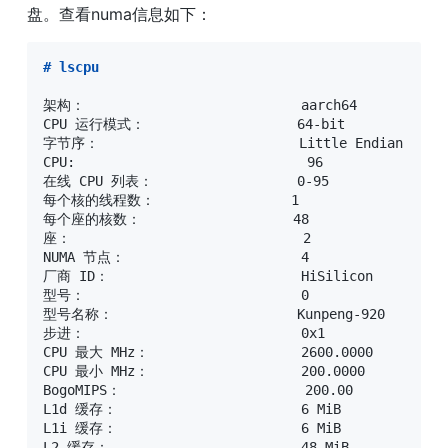
盘。查看numa信息如下：
#
 lscpu
架构：                           aarch64

CPU 运行模式：                   64-bit

字节序：                         Little Endian

CPU:                             96

在线 CPU 列表：                  0-95

每个核的线程数：                 1

每个座的核数：                   48

座：                             2

NUMA 节点：                      4

厂商 ID：                        HiSilicon

型号：                           0

型号名称：                       Kunpeng-920

步进：                           0x1

CPU 最大 MHz：                   2600.0000

CPU 最小 MHz：                   200.0000

BogoMIPS：                       200.00

L1d 缓存：                       6 MiB

L1i 缓存：                       6 MiB

L2 缓存：                        48 MiB
