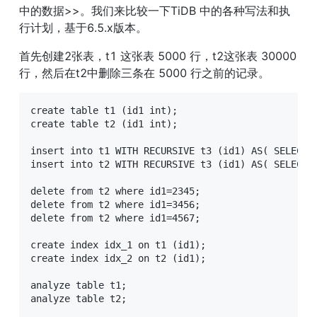
中的数据>>。我们来比较一下TiDB 中的各种写法和执
行计划，基于6.5.x版本。
首先创建2张表，t1 这张表 5000 行，t2这张表 30000 
行，然后在t2中删除三条在 5000 行之前的记录。
create table t1 (id1 int);

create table t2 (id1 int);

insert into t1 WITH RECURSIVE t3 (id1) AS( SELECT 1
insert into t2 WITH RECURSIVE t3 (id1) AS( SELECT 1
delete from t2 where id1=2345;

delete from t2 where id1=3456;

delete from t2 where id1=4567;

create index idx_1 on t1 (id1);

create index idx_2 on t2 (id1);

analyze table t1;

analyze table t2;