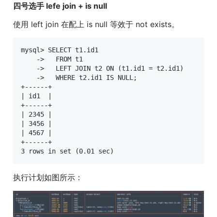
四号选手 lefe join + is null
使用 left join 在配上 is null 等效于 not exists。
mysql> SELECT t1.id1

    ->   FROM t1

    ->   LEFT JOIN t2 ON (t1.id1 = t2.id1)

    ->   WHERE t2.id1 IS NULL;

+------+

| id1  |

+------+

| 2345 |

| 3456 |

| 4567 |

+------+

3 rows in set (0.01 sec)
执行计划如图所示：