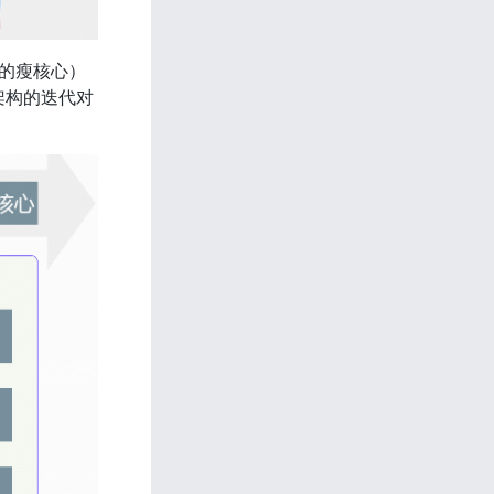
构的瘦核心）
架构的迭代对