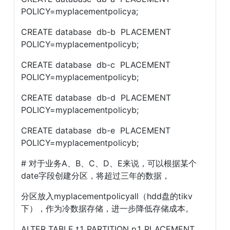
POLICY=myplacementpolicya;
CREATE database  db-b  PLACEMENT 
POLICY=myplacementpolicyb;
CREATE database  db-c  PLACEMENT 
POLICY=myplacementpolicyb;
CREATE database  db-d  PLACEMENT 
POLICY=myplacementpolicyb;
CREATE database  db-e  PLACEMENT 
POLICY=myplacementpolicyb;
# 对于业务A、B、C、D、E来说，可以根据某个
date字段创建分区，将超过三年的数据，
分区放入myplacementpolicyall（hdd盘的tikv
下），作为冷数据存储，进一步降低存储成本。
ALTER TABLE t1 PARTITION p1 PLACEMENT 