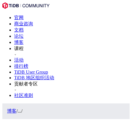
官网
商业咨询
文档
论坛
博客
课程
活动
排行榜
TiDB User Group
TiDB 地区组织活动
贡献者专区
社区准则
博客
/
...
/