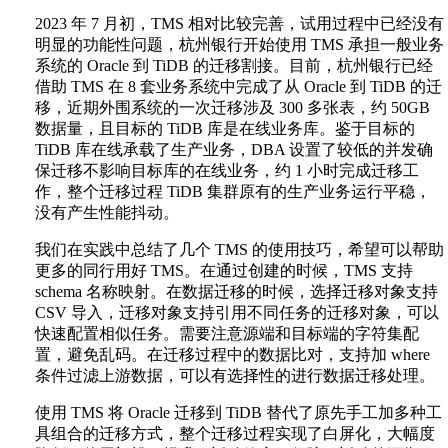
2023 年 7 月初，TMS 相对比较完善，试用过程中已经没有
明显的功能性问题，杭州银行开始使用 TMS 承担一般业务
系统的 Oracle 到 TiDB 的迁移割接。目前，杭州银行已经
借助 TMS 在 8 套业务系统中完成了从 Oracle 到 TiDB 的迁
移，近期外围系统的一次迁移涉及 300 多张表，约 50GB
数据量，且目标的 TiDB 库是在线业务库。鉴于目标的
TiDB 库在线承载了生产业务，DBA 设置了较低的并发确
保迁移不影响目标库的在线业务，约 1 小时完成迁移工
作，整个迁移过程 TiDB 集群原有的生产业务运行平稳，
没有产生性能抖动。
我们在实践中总结了几个 TMS 的使用技巧，希望可以帮助
更多的同行用好 TMS。在通过创建的时候，TMS 支持
schema 名称映射。在数据迁移的时候，选择迁移对象支持
CSV 导入，迁移对象支持引用不同任务的迁移对象，可以
快速配置相似任务。需要注意源端和目标端的字符集配
置，避免乱码。在迁移过程中的数据比对，支持加 where
条件过滤上游数据，可以有选择性的进行数据迁移处理。
使用 TMS 将 Oracle 迁移到 TiDB 替代了原先手工加多种工
具组合的迁移方式，整个迁移过程实现了白屏化，大幅度