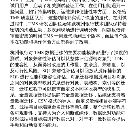
试用用户，启动了相关测试验证工作。在使用初期遇到一
些问题，如字符集转换、运维操作便捷性等方面， 反馈给
TMS 研发团队后，这些功能都实现了快速的迭代。在测试
过程中，TMS 研发团队也始终跟杭州银行技术团队保持着
密切的沟通互动，多次到现场进行调研分析，问题反馈评
审最密集的时候 TMS 一周迭代两到三个版本，而且每个版
本在功能和操作体验方面都得到了改善。
杭州银行对 TMS 数据迁移的主要功能模块都进行了深度的
测试。对象兼容性评估可以从整体评估源端对象到 TiDB
的兼容性，从而得出改造的工作量、复杂度、兼容度、以
及可行性风险。SQL 兼容性评估可以回放从源库捕获的
SQL 进行性能和兼容性评估。对象迁移根据源与目标对象
之间的对象类型映射关系进行对象、表结构、索引等的迁
移，迁移过程中可以按需自定义不同字段类型的映射关
系。全量数据迁移提供静态全量数据迁移，后续还支持增
量数据迁移，CSV 格式的导入、自定义源端和目标端字符
集、源端与目标端重命名迁移等新功能，整个迁移过程具
备可观测性，支持人为介入和断点续传。数据比对功能可
以对源端和目标端进行数据比对，对于不一致数据会提供
手动和自动修复的能力。