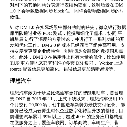
对剩下的其他同构分表进行表结构变更，这种场景在 DM
1.0 下会导致数据同步 block 住，同样会影响数据同步的时
效性。
针对 DM 1.0 在实际场景中部分功能的缺失，微众银行数据
库团队通过业务 POC 测试，挖掘和细化了需求，协同 平
凯星辰 进行了深度的方案讨论，并进行了一系列功能的开
发和优化工作。DM 2.0 的版本已经涵盖了组件高可用、支
持灰度变更等企业级特性，能够满足金融级的数据同步需
求。此外，DM 2.0 在易用性上也有大量的优化，比如使用
TiUP 更方便地来部署和维护多套 DM 集群 、Worker 上游
source 配置信息更加简化、错误信息更加清晰易读等。
理想汽车
理想汽车致力于研发比燃油车更好的智能电动车，首台理
想 ONE 自 2019 年 11 月正式下线以来，理想汽车仅用 10
个月交付 20,000 辆，创中国造车新势力最快交付记录。 微
服务已经成为云原生时代企业数字化转型升级的基础，目
前理想汽车累计 99% 以上，超过 400+ 的业务应用都构建
在微服务之上，覆盖车联网、订单商城、车辆生产、售