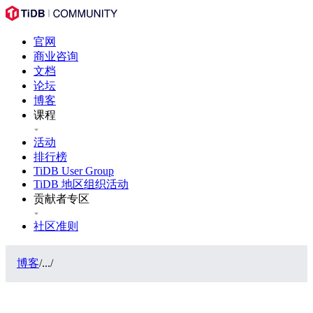
官网
商业咨询
文档
论坛
博客
课程
活动
排行榜
TiDB User Group
TiDB 地区组织活动
贡献者专区
社区准则
博客
/
...
/