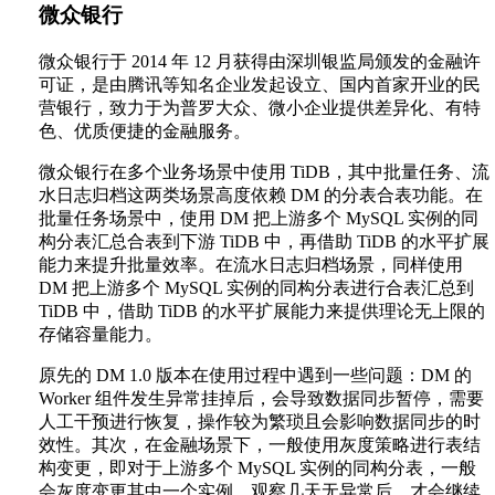
微众银行
微众银行于 2014 年 12 月获得由深圳银监局颁发的金融许
可证，是由腾讯等知名企业发起设立、国内首家开业的民
营银行，致力于为普罗大众、微小企业提供差异化、有特
色、优质便捷的金融服务。
微众银行在多个业务场景中使用 TiDB，其中批量任务、流
水日志归档这两类场景高度依赖 DM 的分表合表功能。在
批量任务场景中，使用 DM 把上游多个 MySQL 实例的同
构分表汇总合表到下游 TiDB 中，再借助 TiDB 的水平扩展
能力来提升批量效率。在流水日志归档场景，同样使用
DM 把上游多个 MySQL 实例的同构分表进行合表汇总到
TiDB 中，借助 TiDB 的水平扩展能力来提供理论无上限的
存储容量能力。
原先的 DM 1.0 版本在使用过程中遇到一些问题：DM 的
Worker 组件发生异常挂掉后，会导致数据同步暂停，需要
人工干预进行恢复，操作较为繁琐且会影响数据同步的时
效性。其次，在金融场景下，一般使用灰度策略进行表结
构变更，即对于上游多个 MySQL 实例的同构分表，一般
会灰度变更其中一个实例，观察几天无异常后，才会继续