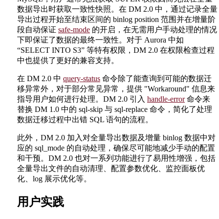
数据导出时获取一致性快照。在 DM 2.0 中，通过记录全量
导出过程开始至结束区间的 binlog position 范围并在增量阶
段自动保证
safe-mode
的开启，在无需用户手动处理的情况
下即保证了数据的最终一致性。对于 Aurora 中如
“SELECT INTO S3” 等特有权限，DM 2.0 在权限检查过程
中也提供了更好的兼容支持。
在 DM 2.0 中
query-status
命令除了能查询到可能的数据迁
移异常外，对于部分常见异常，提供 "Workaround" 信息来
指导用户如何进行处理。DM 2.0 引入
handle-error
命令来
替换 DM 1.0 中的 sql-skip 与 sql-replace 命令，简化了处理
数据迁移过程中出错 SQL 语句的流程。
此外，DM 2.0 加入对全量导出数据及增量 binlog 数据中对
应的 sql_mode 的自动处理，确保尽可能地减少手动的配置
和干预。DM 2.0 也对一系列功能进行了易用性增强，包括
全量导出文件的自动清理、配置参数优化、监控面板优
化、log 展示优化等。
用户实践