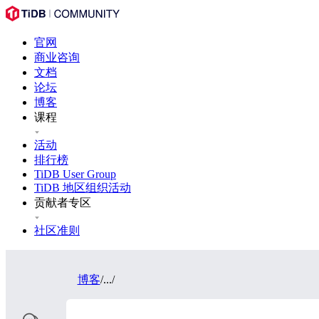
官网
商业咨询
文档
论坛
博客
课程
活动
排行榜
TiDB User Group
TiDB 地区组织活动
贡献者专区
社区准则
博客
/
...
/