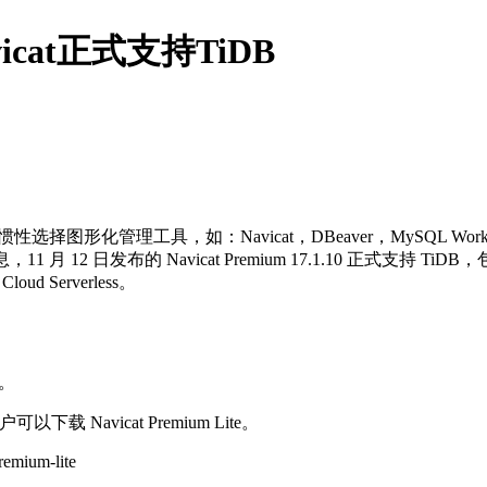
icat正式支持TiDB
管理工具，如：Navicat，DBeaver，MySQL Workbench
月 12 日发布的 Navicat Premium 17.1.10 正式支持 Ti
loud Serverless。
B。
下载 Navicat Premium Lite。
remium-lite