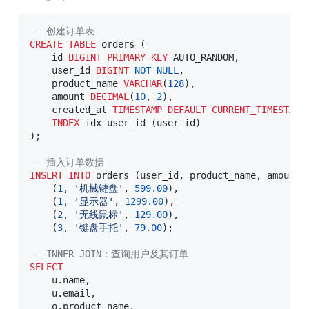
-- 创建订单表
CREATE
TABLE
 orders 
(
    id 
BIGINT
PRIMARY
KEY
 AUTO_RANDOM
,
    user_id 
BIGINT
NOT
NULL
,
    product_name 
VARCHAR
(
128
)
,
    amount 
DECIMAL
(
10
,
2
)
,
    created_at 
TIMESTAMP
DEFAULT
CURRENT_TIMESTAMP
INDEX
 idx_user_id 
(
user_id
)
)
;
-- 插入订单数据
INSERT
INTO
 orders 
(
user_id
,
 product_name
,
 amount
)
(
1
,
'机械键盘'
,
599.00
)
,
(
1
,
'显示器'
,
1299.00
)
,
(
2
,
'无线鼠标'
,
129.00
)
,
(
3
,
'键盘手托'
,
79.00
)
;
-- INNER JOIN：查询用户及其订单
SELECT
    u
.
name
,
    u
.
email
,
    o
.
product_name
,