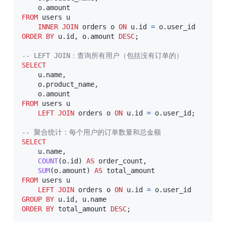
    o
.
FROM
 users u

INNER
JOIN
 orders o 
ON
 u
.
id 
=
 o
.
ORDER
BY
 u
.
id
,
 o
.
amount 
DESC
;
-- LEFT JOIN：查询所有用户（包括没有订单的）
SELECT
    u
.
name
,
    o
.
product_name
,
    o
.
FROM
 users u

LEFT
JOIN
 orders o 
ON
 u
.
id 
=
 o
.
user_id
;
-- 聚合统计：每个用户的订单数量和总金额
SELECT
    u
.
name
,
COUNT
(
o
.
id
)
AS
 order_count
,
SUM
(
o
.
amount
)
AS
FROM
 users u

LEFT
JOIN
 orders o 
ON
 u
.
id 
=
 o
.
GROUP
BY
 u
.
id
,
 u
.
ORDER
BY
 total_amount 
DESC
;