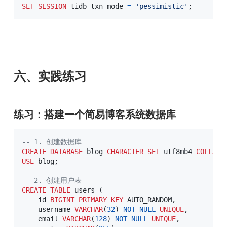
SET
SESSION
 tidb_txn_mode 
=
'pessimistic'
;
六、实践练习
练习：搭建一个简易博客系统数据库
-- 1. 创建数据库
CREATE
DATABASE
 blog 
CHARACTER
SET
 utf8mb4 
COLLATE
USE
 blog
;
-- 2. 创建用户表
CREATE
TABLE
 users 
(
    id 
BIGINT
PRIMARY
KEY
 AUTO_RANDOM
,
    username 
VARCHAR
(
32
)
NOT
NULL
UNIQUE
,
    email 
VARCHAR
(
128
)
NOT
NULL
UNIQUE
,