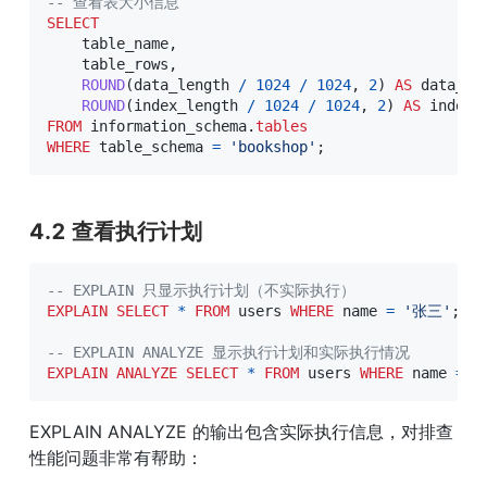
-- 查看表大小信息
SELECT
    table_name
,
    table_rows
,
ROUND
(
data_length 
/
1024
/
1024
,
2
)
AS
 data_mb
ROUND
(
index_length 
/
1024
/
1024
,
2
)
AS
FROM
 information_schema
.
tables
WHERE
 table_schema 
=
'bookshop'
;
4.2 查看执行计划
-- EXPLAIN 只显示执行计划（不实际执行）
EXPLAIN
SELECT
*
FROM
 users 
WHERE
 name 
=
'张三'
;
-- EXPLAIN ANALYZE 显示执行计划和实际执行情况
EXPLAIN
ANALYZE
SELECT
*
FROM
 users 
WHERE
 name 
=
'
EXPLAIN ANALYZE 的输出包含实际执行信息，对排查
性能问题非常有帮助：