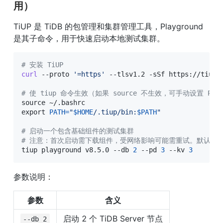
用）
TiUP 是 TiDB 的包管理和集群管理工具，Playground 
是其子命令，用于快速启动本地测试集群。
# 安装 TiUP
curl
 --proto 
'=https'
 --tlsv1.2 -sSf https://tiup-
# 使 tiup 命令生效（如果 source 不生效，可手动设置 PAT
source
export
PATH
=
"
$HOME
/.tiup/bin:
$PATH
"
# 启动一个包含基础组件的测试集群
# 注意：首次启动需下载组件，受网络影响可能需重试。默认包含 1 个 
tiup playground v8.5.0 --db 
2
 --pd 
3
 --kv 
3
参数说明：
参数
含义
启动 2 个 TiDB Server 节点
--db 2