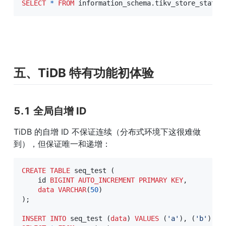
SELECT
*
FROM
 information_schema
.
tikv_store_status
五、TiDB 特有功能初体验
5.1 全局自增 ID
TiDB 的自增 ID 不保证连续（分布式环境下这很难做
到），但保证唯一和递增：
CREATE
TABLE
 seq_test 
(
    id 
BIGINT
AUTO_INCREMENT
PRIMARY
KEY
,
data
VARCHAR
(
50
)
)
;
INSERT
INTO
 seq_test 
(
data
)
VALUES
(
'a'
)
,
(
'b'
)
,
(