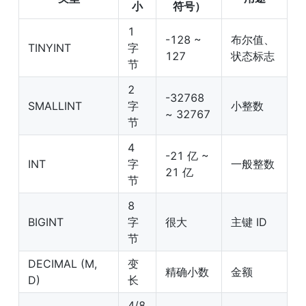
小
符号）
1 
-128 ~ 
布尔值、
TINYINT
字
127
状态标志
节
2 
-32768 
SMALLINT
字
小整数
~ 32767
节
4 
-21 亿 ~ 
INT
字
一般整数
21 亿
节
8 
BIGINT
字
很大
主键 ID
节
DECIMAL (M, 
变
精确小数
金额
D)
长
4/8 