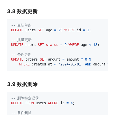
3.8 数据更新
-- 更新单条
UPDATE
 users 
SET
 age 
=
29
WHERE
 id 
=
1
;
-- 批量更新
UPDATE
 users 
SET
status
=
0
WHERE
 age 
<
18
;
-- 条件更新
UPDATE
 orders 
SET
 amount 
=
 amount 
*
0.9
WHERE
 created_at 
<
'2024-01-01'
AND
 amount 
>
1
3.9 数据删除
-- 删除特定记录
DELETE
FROM
 users 
WHERE
 id 
=
4
;
-- 条件删除