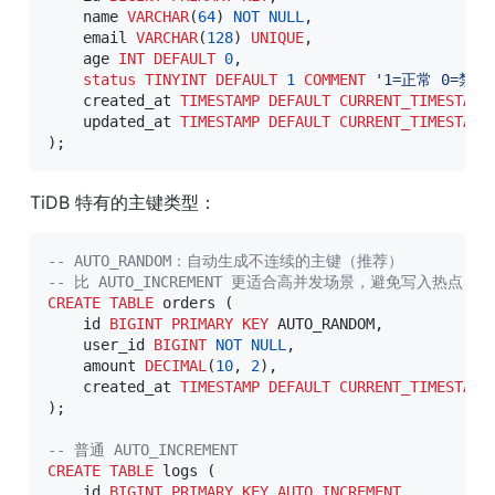
    name 
VARCHAR
(
64
)
NOT
NULL
,
    email 
VARCHAR
(
128
)
UNIQUE
,
    age 
INT
DEFAULT
0
,
status
TINYINT
DEFAULT
1
COMMENT
'1=正常 0=禁用
    created_at 
TIMESTAMP
DEFAULT
CURRENT_TIMESTAMP
    updated_at 
TIMESTAMP
DEFAULT
CURRENT_TIMESTAMP
)
;
TiDB 特有的主键类型：
-- AUTO_RANDOM：自动生成不连续的主键（推荐）
-- 比 AUTO_INCREMENT 更适合高并发场景，避免写入热点
CREATE
TABLE
 orders 
(
    id 
BIGINT
PRIMARY
KEY
 AUTO_RANDOM
,
    user_id 
BIGINT
NOT
NULL
,
    amount 
DECIMAL
(
10
,
2
)
,
    created_at 
TIMESTAMP
DEFAULT
CURRENT_TIMESTAMP
)
;
-- 普通 AUTO_INCREMENT
CREATE
TABLE
 logs 
(
    id 
BIGINT
PRIMARY
KEY
AUTO_INCREMENT
,