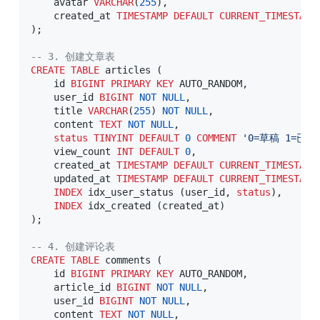
    avatar 
VARCHAR
(
255
)
,
    created_at 
TIMESTAMP
DEFAULT
CURRENT_TIMESTAMP
)
;
-- 3. 创建文章表
CREATE
TABLE
 articles 
(
    id 
BIGINT
PRIMARY
KEY
 AUTO_RANDOM
,
    user_id 
BIGINT
NOT
NULL
,
    title 
VARCHAR
(
255
)
NOT
NULL
,
    content 
TEXT
NOT
NULL
,
status
TINYINT
DEFAULT
0
COMMENT
'0=草稿 1=已发
    view_count 
INT
DEFAULT
0
,
    created_at 
TIMESTAMP
DEFAULT
CURRENT_TIMESTAMP
    updated_at 
TIMESTAMP
DEFAULT
CURRENT_TIMESTAMP
INDEX
 idx_user_status 
(
user_id
,
status
)
,
INDEX
 idx_created 
(
created_at
)
)
;
-- 4. 创建评论表
CREATE
TABLE
 comments 
(
    id 
BIGINT
PRIMARY
KEY
 AUTO_RANDOM
,
    article_id 
BIGINT
NOT
NULL
,
    user_id 
BIGINT
NOT
NULL
,
    content 
TEXT
NOT
NULL
,