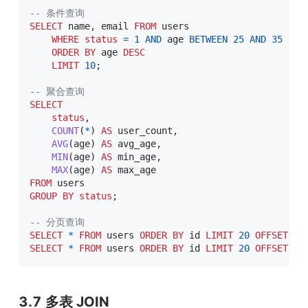
-- 条件查询
SELECT
 name
,
 email 
FROM
 users

WHERE
status
=
1
AND
 age 
BETWEEN
25
AND
35
ORDER
BY
 age 
DESC
LIMIT
10
;
-- 聚合查询
SELECT
status
,
COUNT
(
*
)
AS
 user_count
,
AVG
(
age
)
AS
 avg_age
,
MIN
(
age
)
AS
 min_age
,
MAX
(
age
)
AS
FROM
GROUP
BY
status
;
-- 分页查询
SELECT
*
FROM
 users 
ORDER
BY
 id 
LIMIT
20
OFFSET
0
;
SELECT
*
FROM
 users 
ORDER
BY
 id 
LIMIT
20
OFFSET
20
3.7 多表 JOIN