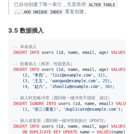
已自动创建了唯一索引，无需再用 
ALTER TABLE 
 重复创建。
... ADD UNIQUE INDEX
3.5 数据插入
-- 单条插入
INSERT
INTO
 users 
(
id
,
 name
,
 email
,
 age
)
VALUES
(
1
-- 批量插入（推荐，性能更高）
INSERT
INTO
 users 
(
id
,
 name
,
 email
,
 age
)
VALUES
(
2
,
'李四'
,
'lisi@example.com'
,
32
)
,
(
3
,
'王五'
,
'wangwu@example.com'
,
25
)
,
(
4
,
'赵六'
,
'zhaoliu@example.com'
,
30
)
;
-- 插入时忽略冲突（遇到唯一键冲突不报错，跳过）
INSERT
IGNORE
INTO
 users 
(
id
,
 name
,
 email
)
VALUES
(
1
,
'张三(重复)'
,
'duplicate@example.com'
)
;
-- 插入或更新（遇到唯一键冲突则执行 UPDATE）
INSERT
INTO
 users 
(
id
,
 name
,
 email
,
 age
)
VALUES
(
1
ON
DUPLICATE
KEY
UPDATE
 name 
=
VALUES
(
name
)
,
 a