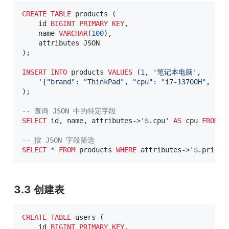
CREATE
TABLE
 products 
(
    id 
BIGINT
PRIMARY
KEY
,
    name 
VARCHAR
(
100
)
,
)
;
INSERT
INTO
 products 
VALUES
(
1
,
'笔记本电脑'
,
'{"brand": "ThinkPad", "cpu": "i7-13700H", "me
)
;
-- 查询 JSON 中的特定字段
SELECT
 id
,
 name
,
 attributes
-
>
'$.cpu'
AS
 cpu 
FROM
 p
-- 按 JSON 字段筛选
SELECT
*
FROM
 products 
WHERE
 attributes
-
>
'$.price'
3.3 创建表
CREATE
TABLE
 users 
(
    id 
BIGINT
PRIMARY
KEY
,