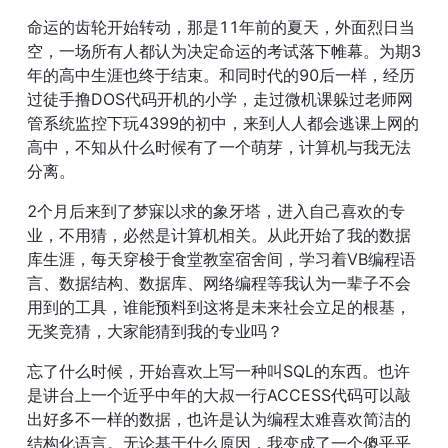
命运的齿轮开始转动，那是11年前的夏天，外面烈日当
空，一场所有人都认为决定命运的考试落下帷幕。为期3
年的高中生涯也终于结束。和同时代的90后一样，经历
过徒手撸DOS代码开机的小学，走过微机课躲过老师网
管系统监控下玩4399的初中，来到人人都会逃课上网的
高中，不知从什么时候有了一个萌芽，计算机与我无法
分离。
2个月后来到了梦寐以求的象牙塔，进入自己喜欢的专
业，不用猜，必然是计算机相关。从此开始了我的数据
库生涯，每天穿梭于食堂教室宿舍间，学习着VB编程语
言、数据结构、数据库、网络编程等我认为一辈子不会
用到的工具，谁能预料到这将是未来社会立足的根基，
无奖竞猜，大家能猜到我的专业吗？
忘了什么时候，开始喜欢上写一种叫SQL的东西。也许
是讲台上一个近乎中年的大叔一行ACCESS代码可以敲
出好多不一样的数据，也许是认为编程太难喜欢简洁的
结构化语言。无论基于什么原因，我变成了一个傻乎乎