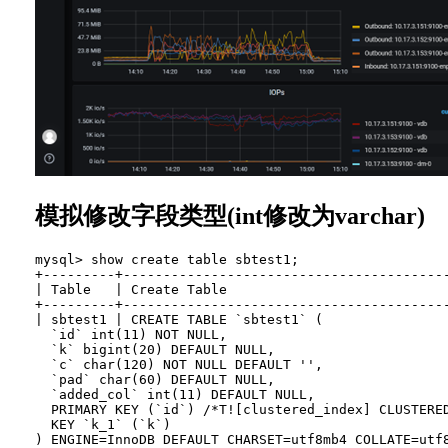
模拟修改字段类型(int修改为varchar)
mysql> show create table sbtest1;

+---------+----------------------------------------
| Table   | Create Table                           
+---------+----------------------------------------
| sbtest1 | CREATE TABLE `sbtest1` (

  `id` int(11) NOT NULL,

  `k` bigint(20) DEFAULT NULL,

  `c` char(120) NOT NULL DEFAULT '',

  `pad` char(60) DEFAULT NULL,

  `added_col` int(11) DEFAULT NULL,

  PRIMARY KEY (`id`) /*T![clustered_index] CLUSTERED
  KEY `k_1` (`k`)

) ENGINE=InnoDB DEFAULT CHARSET=utf8mb4 COLLATE=utf8