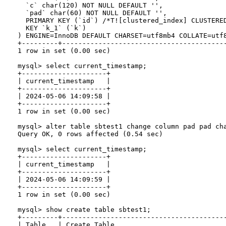
  `c` char(120) NOT NULL DEFAULT '',

  `pad` char(60) NOT NULL DEFAULT '',

  PRIMARY KEY (`id`) /*T![clustered_index] CLUSTERED
  KEY `k_1` (`k`)

) ENGINE=InnoDB DEFAULT CHARSET=utf8mb4 COLLATE=utf8
+---------+----------------------------------------
1 row in set (0.00 sec)

mysql> select current_timestamp;

+---------------------+

| current_timestamp   |

+---------------------+

| 2024-05-06 14:09:58 |

+---------------------+

1 row in set (0.00 sec)

mysql> alter table sbtest1 change column pad pad cha
Query OK, 0 rows affected (0.54 sec)

mysql> select current_timestamp;

+---------------------+

| current_timestamp   |

+---------------------+

| 2024-05-06 14:09:59 |

+---------------------+

1 row in set (0.00 sec)

mysql> show create table sbtest1;

+---------+----------------------------------------
| Table   | Create Table                           