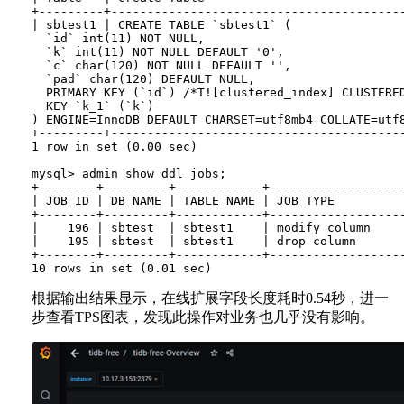
+---------+----------------------------------------
| sbtest1 | CREATE TABLE `sbtest1` (

  `id` int(11) NOT NULL,

  `k` int(11) NOT NULL DEFAULT '0',

  `c` char(120) NOT NULL DEFAULT '',

  `pad` char(120) DEFAULT NULL,

  PRIMARY KEY (`id`) /*T![clustered_index] CLUSTERED
  KEY `k_1` (`k`)

) ENGINE=InnoDB DEFAULT CHARSET=utf8mb4 COLLATE=utf8
+---------+----------------------------------------
1 row in set (0.00 sec)

mysql> admin show ddl jobs;

+--------+---------+------------+------------------
| JOB_ID | DB_NAME | TABLE_NAME | JOB_TYPE         
+--------+---------+------------+------------------
|    196 | sbtest  | sbtest1    | modify column    
|    195 | sbtest  | sbtest1    | drop column      
+--------+---------+------------+------------------
根据输出结果显示，在线扩展字段长度耗时0.54秒，进一
步查看TPS图表，发现此操作对业务也几乎没有影响。