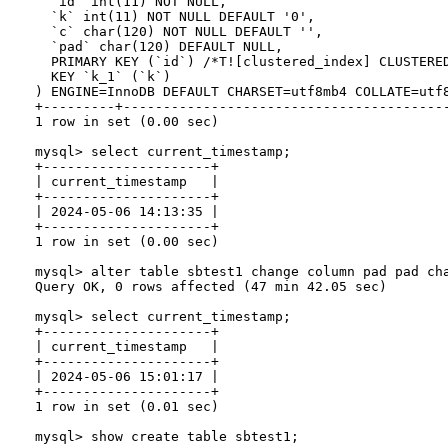
  `id` int(11) NOT NULL,

  `k` int(11) NOT NULL DEFAULT '0',

  `c` char(120) NOT NULL DEFAULT '',

  `pad` char(120) DEFAULT NULL,

  PRIMARY KEY (`id`) /*T![clustered_index] CLUSTERED
  KEY `k_1` (`k`)

) ENGINE=InnoDB DEFAULT CHARSET=utf8mb4 COLLATE=utf8
+---------+----------------------------------------
1 row in set (0.00 sec)

mysql> select current_timestamp;

+---------------------+

| current_timestamp   |

+---------------------+

| 2024-05-06 14:13:35 |

+---------------------+

1 row in set (0.00 sec)

mysql> alter table sbtest1 change column pad pad cha
Query OK, 0 rows affected (47 min 42.05 sec)

mysql> select current_timestamp;

+---------------------+

| current_timestamp   |

+---------------------+

| 2024-05-06 15:01:17 |

+---------------------+

1 row in set (0.01 sec)

mysql> show create table sbtest1;
