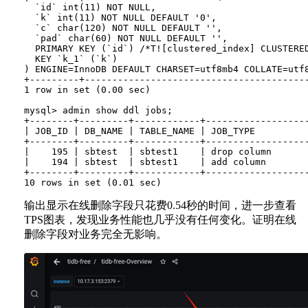
  `id` int(11) NOT NULL,

  `k` int(11) NOT NULL DEFAULT '0',

  `c` char(120) NOT NULL DEFAULT '',

  `pad` char(60) NOT NULL DEFAULT '',

  PRIMARY KEY (`id`) /*T![clustered_index] CLUSTERED
  KEY `k_1` (`k`)

) ENGINE=InnoDB DEFAULT CHARSET=utf8mb4 COLLATE=utf8
+---------+----------------------------------------
1 row in set (0.00 sec)

mysql> admin show ddl jobs;

+--------+---------+------------+------------------
| JOB_ID | DB_NAME | TABLE_NAME | JOB_TYPE         
+--------+---------+------------+------------------
|    195 | sbtest  | sbtest1    | drop column      
|    194 | sbtest  | sbtest1    | add column       
+--------+---------+------------+------------------
输出显示在线删除字段只花费0.54秒的时间，进一步查看
TPS图表，发现业务性能也几乎没有任何变化。证明在线
删除字段对业务完全无影响。