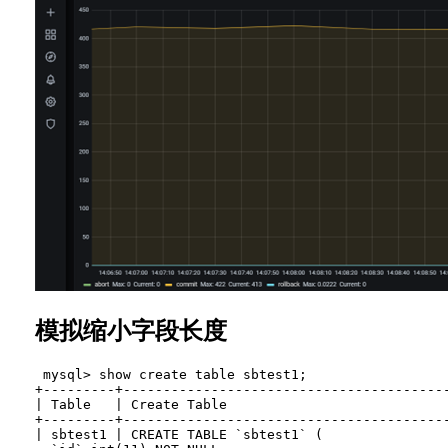
模拟缩小字段长度
 mysql> show create table sbtest1;

+---------+----------------------------------------
| Table   | Create Table                           
+---------+----------------------------------------
| sbtest1 | CREATE TABLE `sbtest1` (
