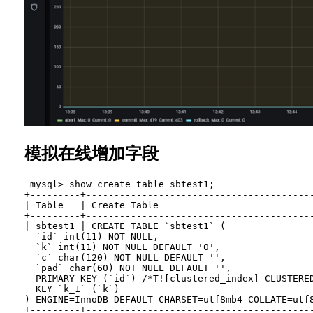
模拟在线增加字段
 mysql> show create table sbtest1;

+---------+----------------------------------------
| Table   | Create Table                           
+---------+----------------------------------------
| sbtest1 | CREATE TABLE `sbtest1` (

  `id` int(11) NOT NULL,

  `k` int(11) NOT NULL DEFAULT '0',

  `c` char(120) NOT NULL DEFAULT '',

  `pad` char(60) NOT NULL DEFAULT '',

  PRIMARY KEY (`id`) /*T![clustered_index] CLUSTERED
  KEY `k_1` (`k`)

) ENGINE=InnoDB DEFAULT CHARSET=utf8mb4 COLLATE=utf8
+---------+----------------------------------------