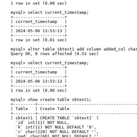
1 row in set (0.00 sec)

mysql> select current_timestamp;

+---------------------+

| current_timestamp   |

+---------------------+

| 2024-05-06 13:53:13 |

+---------------------+

1 row in set (0.01 sec)

mysql> alter table sbtest1 add column added_col char
Query OK, 0 rows affected (0.53 sec)

mysql> select current_timestamp;

+---------------------+

| current_timestamp   |

+---------------------+

| 2024-05-06 13:53:13 |

+---------------------+

1 row in set (0.00 sec)

mysql> show create table sbtest1;

+---------+----------------------------------------
| Table   | Create Table                           
+---------+----------------------------------------
| sbtest1 | CREATE TABLE `sbtest1` (

  `id` int(11) NOT NULL,

  `k` int(11) NOT NULL DEFAULT '0',

  `c` char(120) NOT NULL DEFAULT '',

  `pad` char(60) NOT NULL DEFAULT '',
