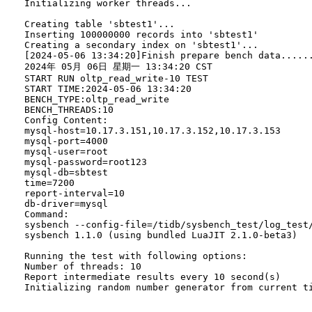
Initializing worker threads...

Creating table 'sbtest1'...

Inserting 100000000 records into 'sbtest1'

Creating a secondary index on 'sbtest1'...

[2024-05-06 13:34:20]Finish prepare bench data......
2024年 05月 06日 星期一 13:34:20 CST

START RUN oltp_read_write-10 TEST

START TIME:2024-05-06 13:34:20

BENCH_TYPE:oltp_read_write

BENCH_THREADS:10

Config Content:

mysql-host=10.17.3.151,10.17.3.152,10.17.3.153

mysql-port=4000

mysql-user=root

mysql-password=root123

mysql-db=sbtest

time=7200

report-interval=10

db-driver=mysql

Command:

sysbench --config-file=/tidb/sysbench_test/log_test
sysbench 1.1.0 (using bundled LuaJIT 2.1.0-beta3)

Running the test with following options:

Number of threads: 10

Report intermediate results every 10 second(s)

Initializing random number generator from current ti