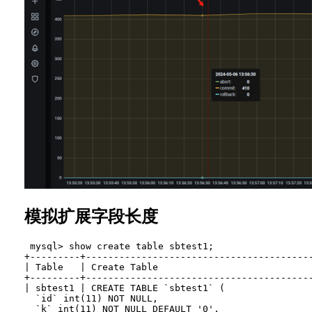
模拟扩展字段长度
 mysql> show create table sbtest1;

+---------+----------------------------------------
| Table   | Create Table                           
+---------+----------------------------------------
| sbtest1 | CREATE TABLE `sbtest1` (

  `id` int(11) NOT NULL,

  `k` int(11) NOT NULL DEFAULT '0',
