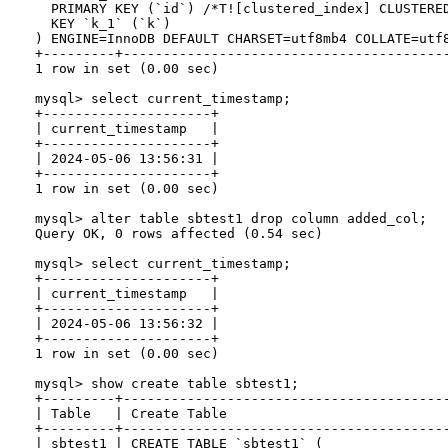
  PRIMARY KEY (`id`) /*T![clustered_index] CLUSTERED
  KEY `k_1` (`k`)

) ENGINE=InnoDB DEFAULT CHARSET=utf8mb4 COLLATE=utf8
+---------+----------------------------------------
1 row in set (0.00 sec)

mysql> select current_timestamp;

+---------------------+

| current_timestamp   |

+---------------------+

| 2024-05-06 13:56:31 |

+---------------------+

1 row in set (0.00 sec)

mysql> alter table sbtest1 drop column added_col;

Query OK, 0 rows affected (0.54 sec)

mysql> select current_timestamp;

+---------------------+

| current_timestamp   |

+---------------------+

| 2024-05-06 13:56:32 |

+---------------------+

1 row in set (0.00 sec)

mysql> show create table sbtest1;

+---------+----------------------------------------
| Table   | Create Table                           
+---------+----------------------------------------
| sbtest1 | CREATE TABLE `sbtest1` (
