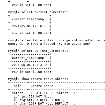
+---------+----------------------------------------
1 row in set (0.00 sec)

mysql> select current_timestamp;

+---------------------+

| current_timestamp   |

+---------------------+

| 2024-05-06 17:16:13 |

+---------------------+

1 row in set (0.00 sec)

mysql> alter table sbtest1 change column added_col a
Query OK, 0 rows affected (57 min 21.03 sec)

mysql> select current_timestamp;

+---------------------+

| current_timestamp   |

+---------------------+

| 2024-05-06 18:13:34 |

+---------------------+

1 row in set (0.00 sec)

mysql> show create table sbtest1;

+---------+----------------------------------------
| Table   | Create Table                           
+---------+----------------------------------------
| sbtest1 | CREATE TABLE `sbtest1` (

  `id` int(11) NOT NULL,

  `k` bigint(20) DEFAULT NULL,

  `c` char(120) NOT NULL DEFAULT '',
