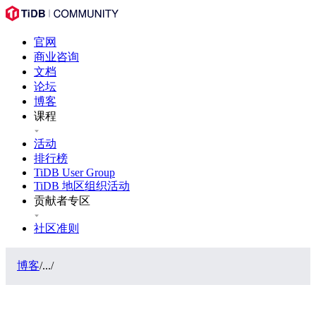
官网
商业咨询
文档
论坛
博客
课程
活动
排行榜
TiDB User Group
TiDB 地区组织活动
贡献者专区
社区准则
博客
/
...
/