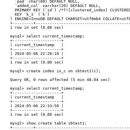
  `pad` char(60) DEFAULT NULL,

  `added_col` varchar(20) DEFAULT NULL,

  PRIMARY KEY (`id`) /*T![clustered_index] CLUSTERED
  KEY `k_1` (`k`)

) ENGINE=InnoDB DEFAULT CHARSET=utf8mb4 COLLATE=utf8
+---------+----------------------------------------
1 row in set (0.00 sec)

mysql> select current_timestamp;

+---------------------+

| current_timestamp   |

+---------------------+

| 2024-05-06 22:28:10 |

+---------------------+

1 row in set (0.00 sec)

mysql> create index ix_c on sbtest1(c);

Query OK, 0 rows affected (5 min 48.04 sec)

mysql> select current_timestamp;

+---------------------+

| current_timestamp   |

+---------------------+

| 2024-05-06 22:33:58 |

+---------------------+

1 row in set (0.00 sec)

mysql> show create table sbtest1;

+---------+----------------------------------------