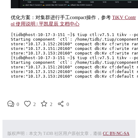
优化方案：对集群进行手工compact操作，参考
TiKV Contr
ol 使用说明 | 平凯星辰 文档中心
[tidb@host-10-17-3-151 ~]$ tiup ctl:v7.5.1 tikv --pd
Starting component `ctl`: /home/tidb/.tiup/componen
store:"10.17.3.152:20160" compact db:Kv cf:write ran
store:"10.17.3.151:20160" compact db:Kv cf:write ran
store:"10.17.3.153:20160" compact db:Kv cf:write ran
[tidb@host-10-17-3-151 ~]$ tiup ctl:v7.5.1 tikv --pd
Starting component `ctl`: /home/tidb/.tiup/componen
store:"10.17.3.151:20160" compact db:Kv cf:default r
store:"10.17.3.152:20160" compact db:Kv cf:default r
0
2
2
0
版权声明：本文为 TiDB 社区用户原创文章，遵循
CC BY-NC-SA