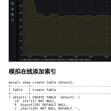
模拟在线添加索引
mysql> show create table sbtest1;

+---------+----------------------------------------
| Table   | Create Table                           
+---------+----------------------------------------
| sbtest1 | CREATE TABLE `sbtest1` (

  `id` int(11) NOT NULL,

  `k` bigint(20) DEFAULT NULL,

  `c` char(120) NOT NULL DEFAULT '',
