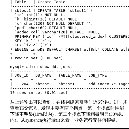
| Table   | Create Table                           
+---------+----------------------------------------
| sbtest1 | CREATE TABLE `sbtest1` (

  `id` int(11) NOT NULL,

  `k` bigint(20) DEFAULT NULL,

  `c` char(120) NOT NULL DEFAULT '',

  `pad` char(60) DEFAULT NULL,

  `added_col` varchar(20) DEFAULT NULL,

  PRIMARY KEY (`id`) /*T![clustered_index] CLUSTERED
  KEY `k_1` (`k`),

  KEY `ix_c` (`c`)

) ENGINE=InnoDB DEFAULT CHARSET=utf8mb4 COLLATE=utf8
+---------+----------------------------------------
1 row in set (0.00 sec)

mysql> admin show ddl jobs;

+--------+---------+------------+------------------
| JOB_ID | DB_NAME | TABLE_NAME | JOB_TYPE         
+--------+---------+------------+------------------
|    204 | sbtest  | sbtest1    | add index /* inge
+--------+---------+------------+------------------
从上述输出可以看到，在线创建索引耗时近6分钟。进一步
查看TPS情况，发现主要有两个拐点，第一个拐点时性能
下降不明显(10%以内)，第二个拐点下降稍微明显(30%以
内)。从sysbench执行输出来看，业务运行无任何报错。