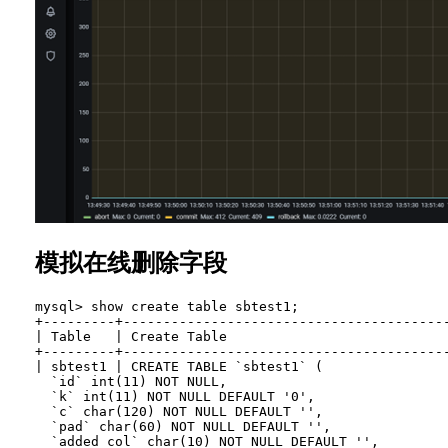
模拟在线删除字段
mysql> show create table sbtest1;

+---------+----------------------------------------
| Table   | Create Table                           
+---------+----------------------------------------
| sbtest1 | CREATE TABLE `sbtest1` (

  `id` int(11) NOT NULL,

  `k` int(11) NOT NULL DEFAULT '0',

  `c` char(120) NOT NULL DEFAULT '',

  `pad` char(60) NOT NULL DEFAULT '',

  `added_col` char(10) NOT NULL DEFAULT '',
