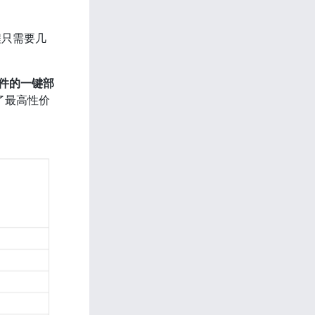
程只需要几
件的一键部
了最高性价