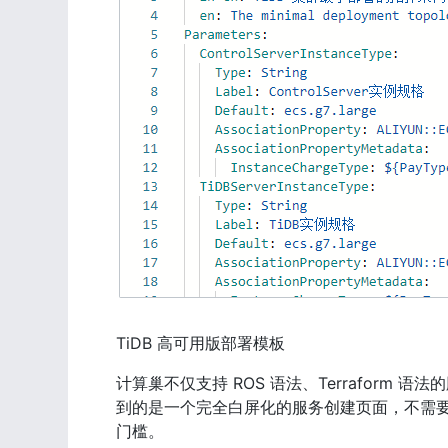
TiDB 高可用版部署模板
计算巢不仅支持 ROS 语法、Terraform
到的是一个完全白屏化的服务创建页面，不需要学
门槛。