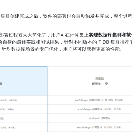
服务器集群创建完成之后，软件的部署也会自动触发并完成，整个过
化部署过程被大大简化了，用户可在计算巢上
实现数据库集群和软
自身的最佳实践和测试结果，针对不同版本的 TiDB 集群推荐
 Linux 针对数据库场景的专门优化，用户将可以获得更高的性能。