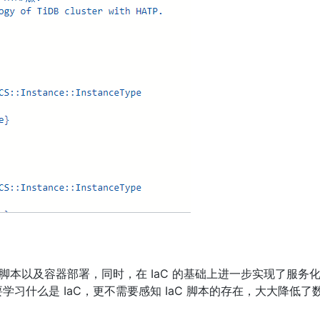
 语法的脚本以及容器部署，同时，在 IaC 的基础上进一步实现了服务
习什么是 IaC，更不需要感知 IaC 脚本的存在，大大降低了