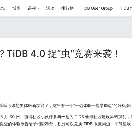
论坛
博客
课程
活动
排行榜
TiDB User Group
TiD
iDB 4.0 捉“虫"竞赛来袭！
跃跃欲试想要体验新功能了，这里有一个“一边体验一边拿周边”的好机会
 月 30 日，邀请社区小伙伴参与一起为 TiDB 全球社区建设添砖加瓦，让
交的体验报告给予相应积分，积分可以兑换 TiDB 限量周边、平凯星辰 Edu