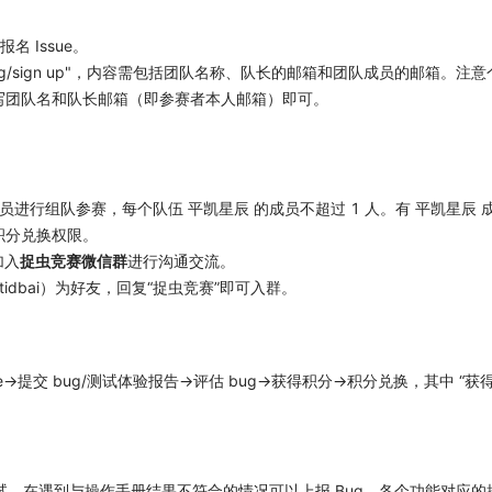
名 Issue。
hunting/sign up"，内容需包括团队名称、队长的邮箱和团队成员的邮箱
写团队名和队长邮箱（即参赛者本人邮箱）即可。
员进行组队参赛，每个队伍 平凯星辰 的成员不超过 1 人。有 平凯星辰
积分兑换权限。
加入
捉虫竞赛微信群
进行沟通交流。
：tidbai）为好友，回复“捉虫竞赛”即可入群。
ture->提交 bug/测试体验报告->评估 bug->获得积分->积分兑换，其中 
，在遇到与操作手册结果不符合的情况可以上报 Bug，各个功能对应