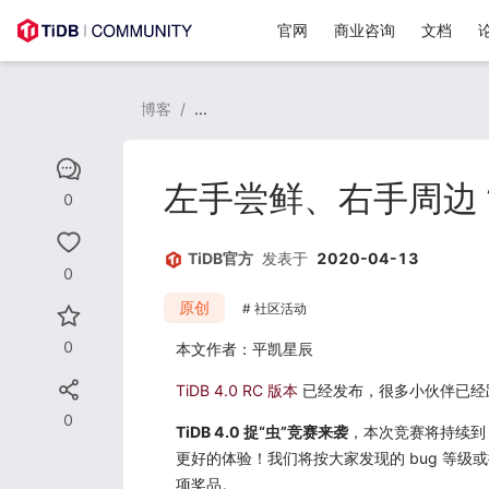
官网
商业咨询
文档
博客
/
...
左手尝鲜、右手周边？T
0
TiDB官方
发表于
2020-04-13
0
原创
社区活动
0
本文作者：平凯星辰
TiDB 4.0 RC 版本
已经发布，很多小伙伴已经
0
TiDB 4.0 捉“虫”竞赛来袭
，本次竞赛将持续到 5
更好的体验！我们将按大家发现的 bug 等级或提
项奖品。