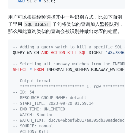
AND
 S1
.
c 
=
 S3
.
c
;
用户可以根据经验选择其中一种识别方式，比如下面例
子里用 
 子句将类似的查询加入监控队列， 
SQL DIGEST
那么和此查询类似的查询会被识别并做出对应的处置。
-- Adding a query watch to kill a specific SQL dig
QUERY WATCH 
ADD
ACTION
KILL
SQL
 DIGEST 
'd3c7846bb8
-- Selecting all runaway watches from the INFORMAT
SELECT
*
FROM
 INFORMATION_SCHEMA
.
RUNAWAY_WATCHES 
O
-- Output format
-- *************************** 1. row ************
-- ID: 54
-- RESOURCE_GROUP_NAME: default
-- START_TIME: 2023-09-20 01:59:14
-- END_TIME: UNLIMITED
-- WATCH: Similar
-- WATCH_TEXT: d3c7846bb8f6b817ae395db30eadedec57a
-- SOURCE: manual
-- ACTION: Kill