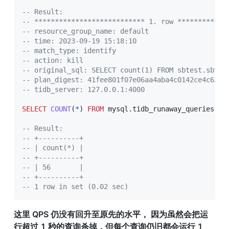
-- Result:
-- *************************** 1. row ************
-- resource_group_name: default
-- time: 2023-09-19 15:18:10
-- match_type: identify
-- action: kill
-- original_sql: SELECT count(1) FROM sbtest.sbtes
-- plan_digest: 41fee801f07e06aa4aba4c0142ce4c624e
-- tidb_server: 127.0.0.1:4000
SELECT
COUNT
(
*
)
FROM
 mysql
.
tidb_runaway_queries
;
-- Result:
-- +----------+
-- | count(*) |
-- +----------+
-- | 56       |
-- +----------+
-- 1 row in set (0.02 sec)
这里 QPS 仍没有回升至原先的水平， 因为虽然会把运
行超过 1 秒的查询杀掉，但每个查询仍旧都会运行 1 