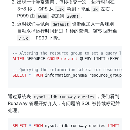
出现一个异常查询，每秒提交一次，运行时间在 
3~8 秒， QPS 从 
 急剧下降至 
 左右，
11k
3k
P999 由 
 增加到 
。
60ms
200ms
这时我们尝试向 
 资源组加入一条规则，
default
自动杀掉运行时间超过 1 秒的查询。QPS 回升至 
， P999 下降。
7.5k
-- Altering the resource group to set a query limi
ALTER
 RESOURCE 
GROUP
default
 QUERY_LIMIT
=
(
EXEC_ELA
-- Querying the information schema for resource gr
SELECT
*
FROM
 information_schema
.
resource_groups
;
通过系统表 
，我们看到 
mysql.tidb_runaway_queries
Runaway 管理开始介入，有问题的 SQL 被持续标记并
处理。
SELECT
*
FROM
 mysql
.
tidb_runaway_queries 
LIMIT
1
;