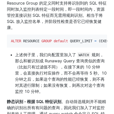
Resource Group 的定义同时支持将识别到的 SQL 特征
同时加入监控列表特定一段时间，即一段时间内，资源
管控直接识别 SQL 特征而无需用规则识别。相当于将 
SQL 放入监控名单，并阶段性检查是否它已经恢复健
康。
ALTER
 RESOURCE 
GROUP
default
 QUERY_LIMIT 
=
(
EXEC_E
上述例子里，我们向配置里加入了 
 规则， 
WATCH
那么和被识别成 Runaway Query 查询类似的查询
（比如只有过滤值不同），在接下来的 10 分钟
里，会直接执行对应操作，而不会再等待 5 秒。10 
分钟之后，如果这个查询的性能已经恢复，则不再
对其进行限制；如果没有恢复，则再次对这个查询
监控 10 分钟。
静态识别 - 根据 SQL 特征识别
。自动筛选规则并不能精
确的识别出所有有问题的查询，因此我们加入了对监控
列表的人工管理。通过 query watch 命令定义 SQL 特