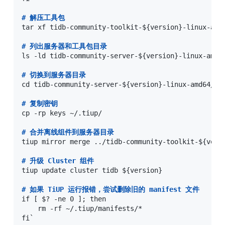
#
 解压工具包
tar xf tidb-community-toolkit-${version}-linux-amd6
#
 列出服务器和工具包目录
ls -ld tidb-community-server-${version}-linux-amd64
#
 切换到服务器目录
cd tidb-community-server-${version}-linux-amd64/

#
 复制密钥
cp -rp keys ~/.tiup/

#
 合并离线组件到服务器目录
tiup mirror merge ../tidb-community-toolkit-${versi
#
 升级 Cluster 组件
tiup update cluster tidb ${version}

#
 如果 TiUP 运行报错，尝试删除旧的 manifest 文件
if [ $? -ne 0 ]; then

    rm -rf ~/.tiup/manifests/*

fi`
