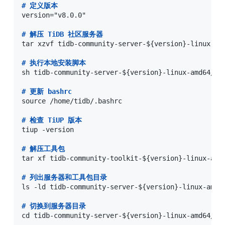
#
 定义版本
version="v8.0.0"

#
 解压 TiDB 社区服务器
tar xzvf tidb-community-server-${version}-linux-amd
#
 执行本地安装脚本
sh tidb-community-server-${version}-linux-amd64/loc
#
 更新 bashrc
source /home/tidb/.bashrc

#
 检查 TiUP 版本
tiup -version

#
 解压工具包
tar xf tidb-community-toolkit-${version}-linux-amd6
#
 列出服务器和工具包目录
ls -ld tidb-community-server-${version}-linux-amd64
#
 切换到服务器目录
cd tidb-community-server-${version}-linux-amd64/
