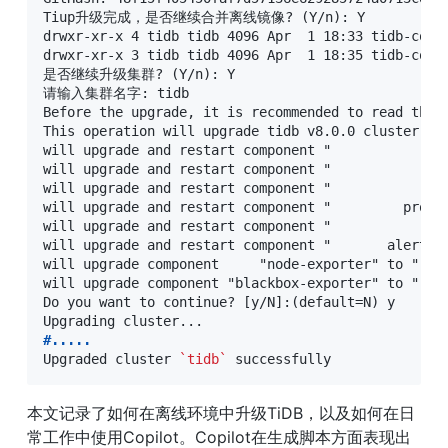
Tiup升级完成，是否继续合并离线镜像? (Y/n): Y

drwxr-xr-x 4 tidb tidb 4096 Apr  1 18:33 tidb-commu
drwxr-xr-x 3 tidb tidb 4096 Apr  1 18:35 tidb-commu
是否继续升级集群? (Y/n): Y

请输入集群名字: tidb

Before the upgrade, it is recommended to read the 
This operation will upgrade tidb v8.0.0 cluster tid
will upgrade and restart component "               
will upgrade and restart component "               
will upgrade and restart component "               
will upgrade and restart component "         promet
will upgrade and restart component "            gra
will upgrade and restart component "       alertman
will upgrade component     "node-exporter" to "",

will upgrade component "blackbox-exporter" to "".

Do you want to continue? [y/N]:(default=N) y

#
.....
Upgraded cluster 
`tidb`
 successfully
本文记录了如何在离线环境中升级TiDB，以及如何在日
常工作中使用Copilot。Copilot在生成脚本方面表现出