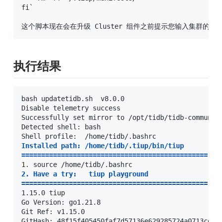
fi`

这个脚本现在会在升级 Cluster 组件之前提示您输入集群的
执行结果
bash updatetidb.sh  v8.0.0

Disable telemetry success

Successfully set mirror to /opt/tidb/tidb-community
Detected shell: bash

===============================================
1.
===============================================
1.15.0 tiup

Go Version: go1.21.8

Git Ref: v1.15.0

GitHash: 48f15f405450faf7d57136e629285724a0713cde
