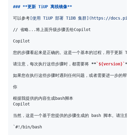
###
 **更新 TiUP 离线镜像**
可以参考
[
使用 TiUP 部署 TiDB 集群
](
https://docs.pingc
// 省略...将上面升级步骤丢给Copilot

Copilot

您的步骤看起来是正确的。这是一个基本的过程，用于更新 TiUP 
请注意，每次执行这些步骤时，都需要将 
**
`${version}`
**
 
如果您在执行这些步骤时遇到任何问题，或者需要进一步的帮助，随
你

根据我提供的内容生成bash脚本

Copilot

当然，这是一个基于您提供的步骤生成的 bash 脚本。请注意，
`#!/bin/bash
