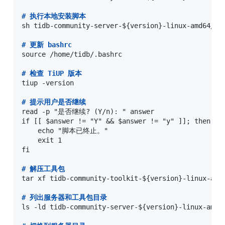
#
 执行本地安装脚本
sh tidb-community-server-${version}-linux-amd64/loc
#
 更新 bashrc
source /home/tidb/.bashrc

#
 检查 TiUP 版本
tiup -version

#
 提示用户是否继续
read -p "是否继续? (Y/n): " answer

if [[ $answer != "Y" && $answer != "y" ]]; then

    echo "脚本已终止。"

    exit 1

fi

#
 解压工具包
tar xf tidb-community-toolkit-${version}-linux-amd6
#
 列出服务器和工具包目录
ls -ld tidb-community-server-${version}-linux-amd64