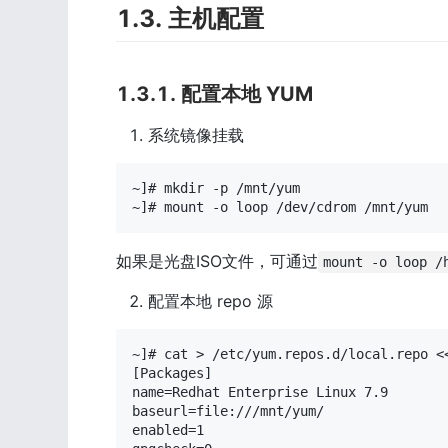
1.3. 主机配置
1.3.1. 配置本地 YUM
系统镜像挂载
~]# mkdir -p /mnt/yum

~]# mount -o loop /dev/cdrom /mnt/yum
如果是光盘ISO文件，可通过
mount -o loop /
配置本地 repo 源
~]# cat > /etc/yum.repos.d/local.repo <<
[Packages]

name=Redhat Enterprise Linux 7.9

baseurl=file:///mnt/yum/

enabled=1 
