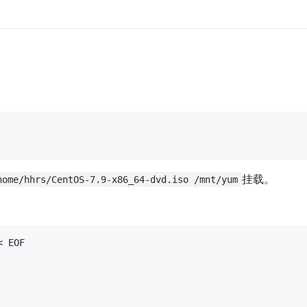
挂载。
home/hhrs/CentOS-7.9-x86_64-dvd.iso /mnt/yum
 EOF
