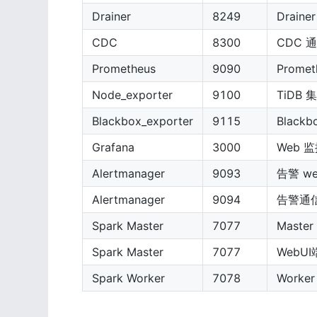
Drainer
8249
Drain
CDC
8300
CDC 
Prometheus
9090
Prome
Node_exporter
9100
TiDB
Blackbox_exporter
9115
Black
Grafana
3000
Web 
Alertmanager
9093
告警 w
Alertmanager
9094
告警通
Spark Master
7077
Maste
Spark Master
7077
WebU
Spark Worker
7078
Worke