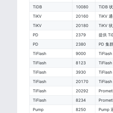
TiDB
10080
TiDB
TiKV
20160
TiKV
TiKV
20180
TiKV
PD
2379
提供 Ti
PD
2380
PD 集
TiFlash
9000
TiFla
TiFlash
8123
TiFla
TiFlash
3930
TiFla
TiFlash
20170
TiFlas
TiFlash
20292
Promet
TiFlash
8234
Promet
Pump
8250
Pump