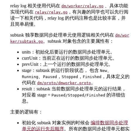
relay log 相关使用代码在
、具体功能
dm/worker/relay.go
实现代码在
，有兴趣的同学也可以先行阅
relay/relay.go
读一下相关代码，relay log 的代码注释也是比较丰富，并
且简单易懂。
subtask 独享数据同步处理单元使用逻辑相关代码在
dm/wor
。subtask 对象包含的主要属性有：
ker/subtask.go
units：初始化后要运行的数据同步处理单元。
currUnit：当前正在运行的数据同步处理单元。
prevUnit：上一个运行的数据同步处理单元。
stage：subtask 的运行阶段状态， 包含
、
New
、
，
，
，具体定义的
Running
Paused
Stopped
Finished
代码在
。
dm/proto/dmworker.proto
result：subtask 当前数据同步处理单元的运行结果，
对应着 stage =
的详细信
Paused/Stopped/Finished
息。
主要的逻辑有：
初始化 subtask 对象实例的时候会
编排数据同步处理
单元的运行先后顺序
。所有的数据同步处理单元都实