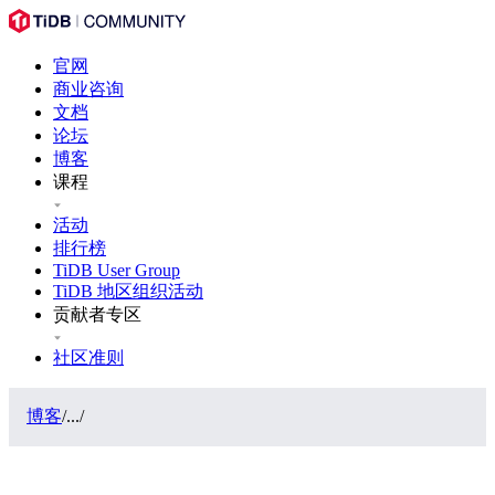
官网
商业咨询
文档
论坛
博客
课程
活动
排行榜
TiDB User Group
TiDB 地区组织活动
贡献者专区
社区准则
博客
/
...
/