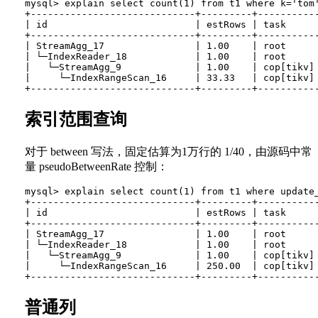
mysql> explain select count(1) from t1 where k='tom'
+-----------------------------+---------+----------
| id                          | estRows | task     
+-----------------------------+---------+----------
| StreamAgg_17                | 1.00    | root     
| └─IndexReader_18            | 1.00    | root     
|   └─StreamAgg_9             | 1.00    | cop[tikv]
|     └─IndexRangeScan_16     | 33.33   | cop[tikv]
索引范围查询
对于 between 写法，固定估算为1万行的 1/40，由源码中常
量 pseudoBetweenRate 控制：
mysql> explain select count(1) from t1 where update_
+-----------------------------+---------+----------
| id                          | estRows | task     
+-----------------------------+---------+----------
| StreamAgg_17                | 1.00    | root     
| └─IndexReader_18            | 1.00    | root     
|   └─StreamAgg_9             | 1.00    | cop[tikv]
|     └─IndexRangeScan_16     | 250.00  | cop[tikv]
普通列