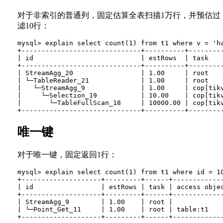
对于非索引的普通列，固定估算全表扫描1万行，并预估过
滤10行：
mysql> explain select count(1) from t1 where v = 'ha
+------------------------------+----------+---------
| id                           | estRows  | task    
+------------------------------+----------+---------
| StreamAgg_20                 | 1.00     | root    
| └─TableReader_21             | 1.00     | root    
|   └─StreamAgg_9              | 1.00     | cop[tikv
|     └─Selection_19           | 10.00    | cop[tikv
|       └─TableFullScan_18     | 10000.00 | cop[tikv
唯一键
对于唯一键，固定返回1行：
mysql> explain select count(1) from t1 where id = 10
+--------------------+---------+------+-------------
| id                 | estRows | task | access objec
+--------------------+---------+------+-------------
| StreamAgg_9        | 1.00    | root |             
| └─Point_Get_11     | 1.00    | root | table:t1    