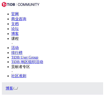
官网
商业咨询
文档
论坛
博客
课程
活动
排行榜
TiDB User Group
TiDB 地区组织活动
贡献者专区
社区准则
博客
/
...
/