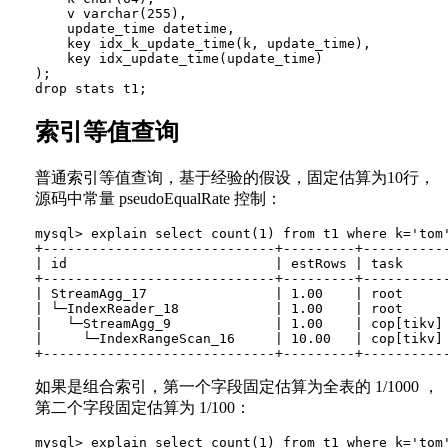
    v varchar(255),

    update_time datetime,

    key idx_k_update_time(k, update_time),

    key idx_update_time(update_time)

);

索引等值查询
普通索引等值查询，基于经验的假设，固定估算为10行，
源码中常量 pseudoEqualRate 控制：
mysql> explain select count(1) from t1 where k='tom'
+-----------------------------+---------+----------
| id                          | estRows | task     
+-----------------------------+---------+----------
| StreamAgg_17                | 1.00    | root     
| └─IndexReader_18            | 1.00    | root     
|   └─StreamAgg_9             | 1.00    | cop[tikv]
|     └─IndexRangeScan_16     | 10.00   | cop[tikv]
如果是组合索引，第一个字段固定估算为全表的 1/1000 ，
第二个字段固定估算为 1/100：
mysql> explain select count(1) from t1 where k='tom'