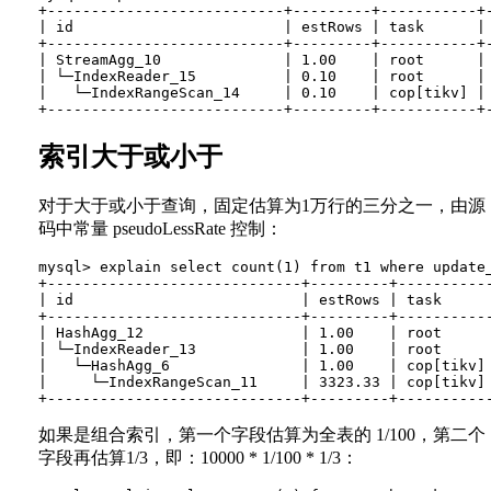
+---------------------------+---------+-----------+
| id                        | estRows | task      |
+---------------------------+---------+-----------+
| StreamAgg_10              | 1.00    | root      |
| └─IndexReader_15          | 0.10    | root      |
|   └─IndexRangeScan_14     | 0.10    | cop[tikv] |
索引大于或小于
对于大于或小于查询，固定估算为1万行的三分之一，由源
码中常量 pseudoLessRate 控制：
mysql> explain select count(1) from t1 where update_
+-----------------------------+---------+----------
| id                          | estRows | task     
+-----------------------------+---------+----------
| HashAgg_12                  | 1.00    | root     
| └─IndexReader_13            | 1.00    | root     
|   └─HashAgg_6               | 1.00    | cop[tikv]
|     └─IndexRangeScan_11     | 3323.33 | cop[tikv]
如果是组合索引，第一个字段估算为全表的 1/100，第二个
字段再估算1/3，即：10000 * 1/100 * 1/3：