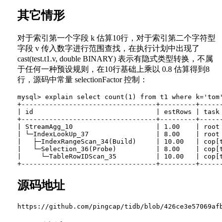
其它情形
对于索引第一个字段 k 估算10行，对于索引第二个字符型
字段 v 传入数字进行范围查找，在执行计划中出现了
cast(test.t1.v, double BINARY) 表示有隐式类型转换，不属
于任何一种预设规则，在10行基础上乘以 0.8 估算得到8
行，源码中常量 selectionFactor 控制：
mysql> explain select count(1) from t1 where k='tom'
+----------------------------------+---------+-----
| id                               | estRows | task
+----------------------------------+---------+-----
| StreamAgg_10                     | 1.00    | root
| └─IndexLookUp_37                 | 8.00    | root
|   ├─IndexRangeScan_34(Build)     | 10.00   | cop[
|   └─Selection_36(Probe)          | 8.00    | cop[
|     └─TableRowIDScan_35          | 10.00   | cop[
源码地址