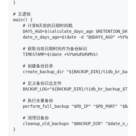
}

# 主逻辑

main() {

    # 计算N天前的日期时间戳

    DAYS_AGO=$(calculate_days_ago $RETENTION_DAYS)

    date_n_days_ago=$(date -d "@$DAYS_AGO" +%Y%m%d%
    # 获取当前日期时间作为备份标识

    TIMESTAMP=$(date +%Y%m%d%H%M%S)

    # 创建备份目录

    create_backup_dir "${BACKUP_DIR}/tidb_br_backup
    # 定义备份日志文件

    BACKUP_LOG="${BACKUP_DIR}/tidb_br_backup_$TIMES
    # 执行全量备份

    perform_full_backup "$PD_IP" "$PD_PORT" "$BACKU
    # 清理旧备份

    cleanup_old_backups "$BACKUP_DIR" "$date_n_days
}
