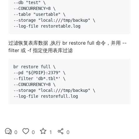
--db "test" \

--CONCURRENCY=8 \

--table "usertable" \

--storage "local:///tmp/backup" \

--log-file restoretable.log
过滤恢复表库数据 ,执⾏ br restore full 命令，并⽤ --
filter 或 -f 指定使⽤表库过滤
br restore full \

--pd "${PDIP}:2379" \

--filter 'db*.tbl*' \

--CONCURRENCY=8 \

--storage "local:///tmp/backup" \

--log-file restorefull.log
0
0
1
0