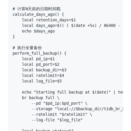
# 计算N天前的日期时间戳

calculate_days_ago() {

    local retention_days=$1

    local days_ago=$(( ( $(date +%s) / 86400 - rete
    echo $days_ago

}

# 执行全量备份

perform_full_backup() {

    local pd_ip=$1

    local pd_port=$2

    local backup_dir=$3

    local ratelimit=$4

    local log_file=$5

    echo "Starting full backup at $(date)" | tee -a
    br backup full \

        --pd "$pd_ip:$pd_port" \

        --storage "local://$backup_dir/tidb_br_back
        --ratelimit "$ratelimit" \

        --log-file "$log_file"

    local backup_status=$?
