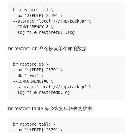
br restore full \

--pd "${PDIP}:2379" \

--storage "local:///tmp/backup" \

--CONCURRENCY=8 \

--log-file restorefull.log
br restore db 命令恢复单个库的数据
br restore db \

--pd "${PDIP}:2379" \

--db "test" \

--CONCURRENCY=8 \

--storage "local:///tmp/backup" \

--log-file restoredb.log
br restore table 命令恢复单张表的数据
br restore table \

--pd "${PDIP}:2379" \
