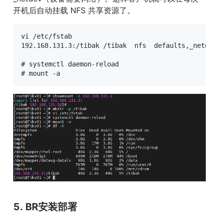
开机后自动挂载 NFS 共享资源了。
vi /etc/fstab

192.168.131.3:/tibak /tibak  nfs  defaults,_netdev 
# systemctl daemon-reload

# mount -a
5. BR安装部署