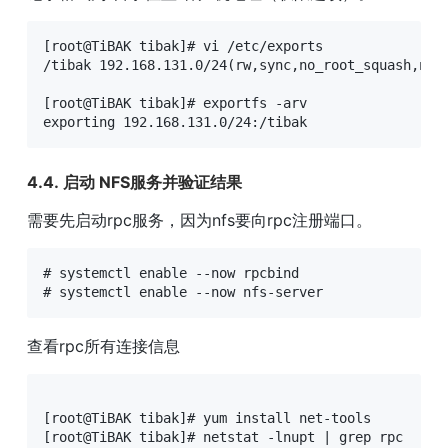
[root@TiBAK tibak]# vi /etc/exports

/tibak 192.168.131.0/24(rw,sync,no_root_squash,no_s
[root@TiBAK tibak]# exportfs -arv

exporting 192.168.131.0/24:/tibak
4.4. 启动 NFS服务并验证结果
需要先启动rpc服务，因为nfs要向rpc注册端口。
# systemctl enable --now rpcbind

# systemctl enable --now nfs-server
查看rpc所有连接信息
[root@TiBAK tibak]# yum install net-tools

[root@TiBAK tibak]# netstat -lnupt | grep rpc