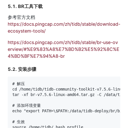
5.1. BR⼯具下载
参考官方文档
https://docs.pingcap.com/zh/tidb/stable/download-
ecosystem-tools/
https://docs.pingcap.com/zh/tidb/stable/br-use-ov
erview/#%E9%83%A8%E7%BD%B2%E5%92%8C%E
4%BD%BF%E7%94%A8-br
5.2. 安装步骤
# 解压

cd /home/tidb/tidb-community-toolkit-v7.5.6-linux-a
tar -xf br-v7.5.6-linux-amd64.tar.gz -C /data/tidb-
# 添加环境变量

echo "export PATH=\$PATH:/data/tidb-deploy/br/bin" 
# ⽣效

source /home/tidb/.bash_profile