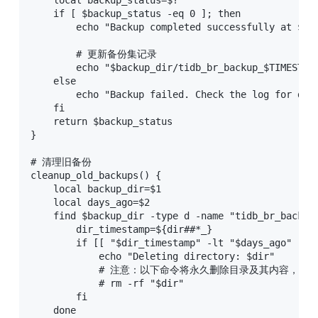
    if [ $backup_status -eq 0 ]; then

        echo "Backup completed successfully at $(da
        # 更新备份集记录

        echo "$backup_dir/tidb_br_backup_$TIMESTAMP
    else

        echo "Backup failed. Check the log for deta
    fi

    return $backup_status

}

# 清理旧备份

cleanup_old_backups() {

    local backup_dir=$1

    local days_ago=$2

    find $backup_dir -type d -name "tidb_br_backup_
        dir_timestamp=${dir##*_}

        if [[ "$dir_timestamp" -lt "$days_ago" ]]; 
            echo "Deleting directory: $dir"

            # 注意：以下命令将永久删除目录及其内容，请谨
            # rm -rf "$dir"

        fi

    done
