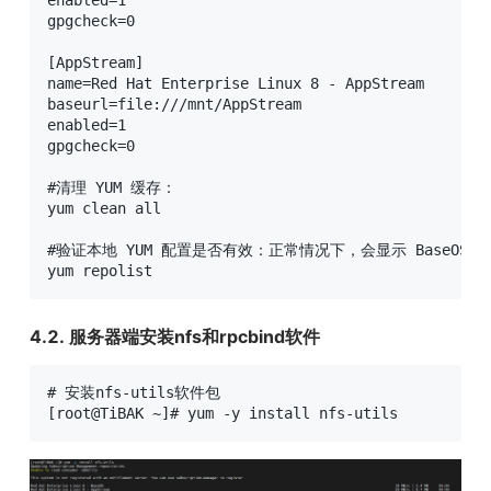
gpgcheck=0

[AppStream]

name=Red Hat Enterprise Linux 8 - AppStream

baseurl=file:///mnt/AppStream

enabled=1

gpgcheck=0

#清理 YUM 缓存：

yum clean all

#验证本地 YUM 配置是否有效：正常情况下，会显示 BaseOS 和 Ap
yum repolist
4.2. 
服务器端
安装nfs和rpcbind软件
# 安装nfs-utils软件包

[root@TiBAK ~]# yum -y install nfs-utils