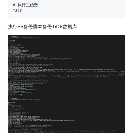
# 执行主函数

main
执行BR备份脚本备份TiDB数据库