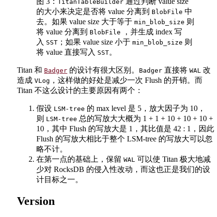
图 3：
通过判断 value size
TitanTableBuilder
的大小来决定是否将 value 分离到
中
BlobFile
去。如果 value size 大于等于
则
min_blob_size
将 value 分离到
，并生成 index 写
BlobFile
入
；如果 value size 小于
则
SST
min_blob_size
将 value 直接写入
。
SST
Titan 和
的设计有很大区别。
直接将
改
Badger
Badger
WAL
造成
，这样做的好处是减少一次 Flush 的开销。而
VLog
Titan 不这么设计的主要原因有两个：
假设
的 max level 是 5，放大因子为 10，
LSM-tree
则
总的写放大大概为 1 + 1 + 10 + 10 + 10 +
LSM-tree
10，其中 Flush 的写放大是 1，其比值是 42 : 1，因此
Flush 的写放大相比于整个 LSM-tree 的写放大可以忽
略不计。
在第一点的基础上，保留
可以使 Titan 极大地减
WAL
少对 RocksDB 的侵入性改动，而这也正是我们的设
计目标之一。
Version