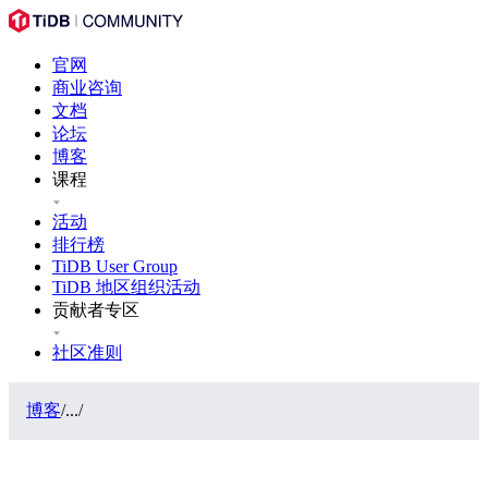
官网
商业咨询
文档
论坛
博客
课程
活动
排行榜
TiDB User Group
TiDB 地区组织活动
贡献者专区
社区准则
博客
/
...
/