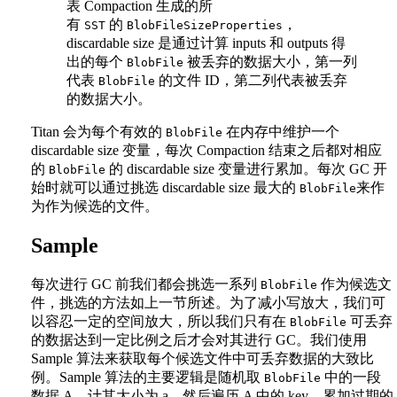
表 Compaction 生成的所
有
的
，
SST
BlobFileSizeProperties
discardable size 是通过计算 inputs 和 outputs 得
出的每个
被丢弃的数据大小，第一列
BlobFile
代表
的文件 ID，第二列代表被丢弃
BlobFile
的数据大小。
Titan 会为每个有效的
在内存中维护一个
BlobFile
discardable size 变量，每次 Compaction 结束之后都对相应
的
的 discardable size 变量进行累加。每次 GC 开
BlobFile
始时就可以通过挑选 discardable size 最大的
来作
BlobFile
为作为候选的文件。
Sample
每次进行 GC 前我们都会挑选一系列
作为候选文
BlobFile
件，挑选的方法如上一节所述。为了减小写放大，我们可
以容忍一定的空间放大，所以我们只有在
可丢弃
BlobFile
的数据达到一定比例之后才会对其进行 GC。我们使用
Sample 算法来获取每个候选文件中可丢弃数据的大致比
例。Sample 算法的主要逻辑是随机取
中的一段
BlobFile
数据 A，计其大小为 a，然后遍历 A 中的 key，累加过期的