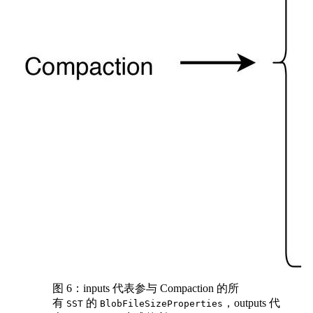
图 6：inputs 代表参与 Compaction 的所
有
的
，outputs 代
SST
BlobFileSizeProperties