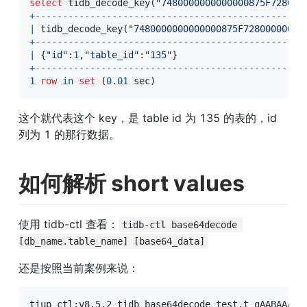
select
 tidb_decode_key
(
"7480000000000000875F728000
+
-------------------------------------------------
|
 tidb_decode_key
(
"7480000000000000875F72800000000
+
-------------------------------------------------
|
 {
"id"
:
1
,
"table_id"
:
"135"
}                       
+
-------------------------------------------------
1
row
in
set
(
0.01
 sec
)
这个就代表这个 key，是 table id 为 135 的表的，id 
列为 1 的那行数据。
如何解析 short values
使用 tidb-ctl 查看：
tidb-ctl base64decode 
[db_name.table_name] [base64_data]
还是按照当前案例来说：
tiup ctl:v8.5.2 tidb base64decode test.t 
gAABAAAAA