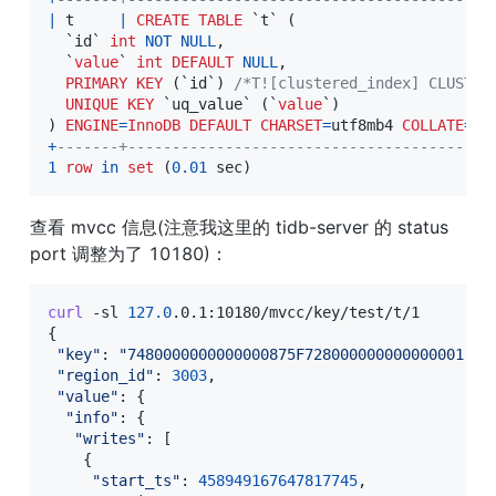
|
 t     
|
CREATE
TABLE
`
t
`
(
`
id
`
int
NOT
NULL
,
`
value
`
int
DEFAULT
NULL
,
PRIMARY
KEY
(
`
id
`
)
/*T![clustered_index] CLUSTER
UNIQUE
KEY
`
uq_value
`
(
`
value
`
)
)
ENGINE
=
InnoDB
DEFAULT
CHARSET
=
utf8mb4 
COLLATE
=
ut
+
-------+-----------------------------------------
1
row
in
set
(
0.01
 sec
)
查看 mvcc 信息(注意我这里的 tidb-server 的 status 
port 调整为了 10180)：
curl
 -sl 
127.0
{
"key"
:
"7480000000000000875F728000000000000001"
,

"region_id"
:
3003
,

"value"
:
{
"info"
:
{
"writes"
:
[
{
"start_ts"
:
458949167647817745
,
