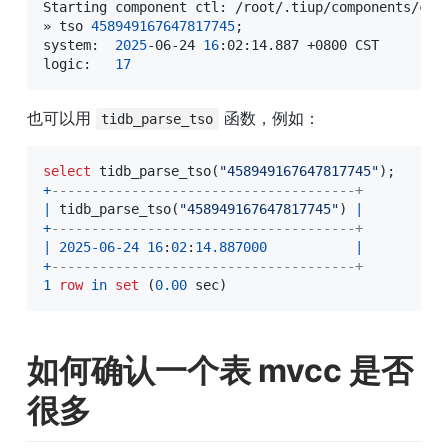
Starting component ctl: /root/.tiup/components/ctl
» tso 
458949167647817745
;
system:  
2025
-06-24 
16
:02:14.887 +0800 CST

logic:   
17
也可以用 
 函数，例如：
tidb_parse_tso
select
 tidb_parse_tso
(
"458949167647817745"
)
;
+
--------------------------------------+
|
 tidb_parse_tso
(
"458949167647817745"
)
|
+
--------------------------------------+
|
2025
-
06
-
24
16
:
02
:
14.887000
|
+
--------------------------------------+
1
row
in
set
(
0.00
 sec
)
如何确认一个表 mvcc 是否
很多