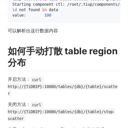
Starting component ctl: /root/.tiup/components/ctl
id
 not found 
in
 data

value:        
100
可以解析出这行数据内容
如何手动打散 table region 
分布
开启方法：
curl 
http://{TiDBIP}:10080/tables/{db}/{table}/scatte
r
关闭方法：
curl 
http://{TiDBIP}:10080/tables/{db}/{table}/stop-
scatter