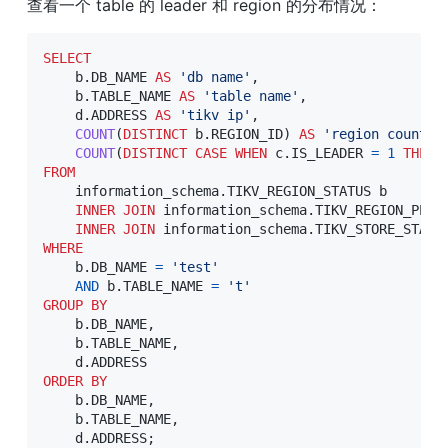
查看一个 table 的 leader 和 region 的分布情况：
SELECT
    b
.
DB_NAME 
AS
'db name'
,
    b
.
TABLE_NAME 
AS
'table name'
,
    d
.
ADDRESS 
AS
'tikv ip'
,
COUNT
(
DISTINCT
 b
.
REGION_ID
)
AS
'region count'
,
COUNT
(
DISTINCT
CASE
WHEN
 c
.
IS_LEADER 
=
1
THEN
 
FROM
    information_schema
.
TIKV_REGION_STATUS b

INNER
JOIN
 information_schema
.
TIKV_REGION_PEER
INNER
JOIN
 information_schema
.
TIKV_STORE_STATU
WHERE
    b
.
DB_NAME 
=
'test'
AND
 b
.
TABLE_NAME 
=
't'
GROUP
BY
    b
.
DB_NAME
,
    b
.
TABLE_NAME
,
    d
.
ORDER
BY
    b
.
DB_NAME
,
    b
.
TABLE_NAME
,
    d
.
ADDRESS
;