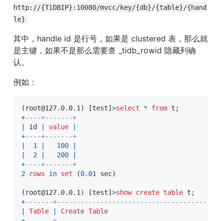
http://{TiDBIP}:10080/mvcc/key/{db}/{table}/{hand
le}
其中，handle id 是行号，如果是 clustered 表，那么就
是主键，如果不是那么需要查 _tidb_rowid 隐藏列确
认。
例如：
(
root
@127.0.0.1
)
[
test
]
>
select
*
from
 t
;
+
----+-------+
|
 id 
|
value
|
+
----+-------+
|
1
|
100
|
|
2
|
200
|
+
----+-------+
2
rows
in
set
(
0.01
 sec
)
(
root
@127.0.0.1
)
[
test
]
>
show
create
table
 t
;
+
-------+-----------------------------------------
|
Table
|
Create
Table
+
-------+-----------------------------------------