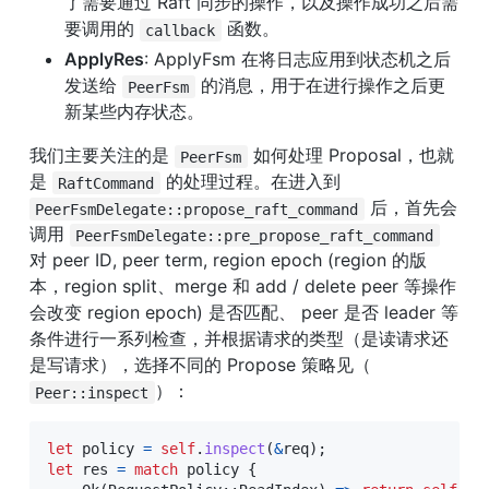
了需要通过 Raft 同步的操作，以及操作成功之后需
要调用的 
 函数。
callback
ApplyRes
: ApplyFsm 在将日志应用到状态机之后
发送给 
 的消息，用于在进行操作之后更
PeerFsm
新某些内存状态。
我们主要关注的是 
 如何处理 Proposal，也就
PeerFsm
是 
 的处理过程。在进入到 
RaftCommand
 后，首先会
PeerFsmDelegate::propose_raft_command
调用 
PeerFsmDelegate::pre_propose_raft_command
对 peer ID, peer term, region epoch (region 的版
本，region split、merge 和 add / delete peer 等操作
会改变 region epoch) 是否匹配、 peer 是否 leader 等
条件进行一系列检查，并根据请求的类型（是读请求还
是写请求），选择不同的 Propose 策略见（ 
）：
Peer::inspect
let
 policy 
=
self
.
inspect
(
&
req
)
;
let
 res 
=
match
 policy 
{