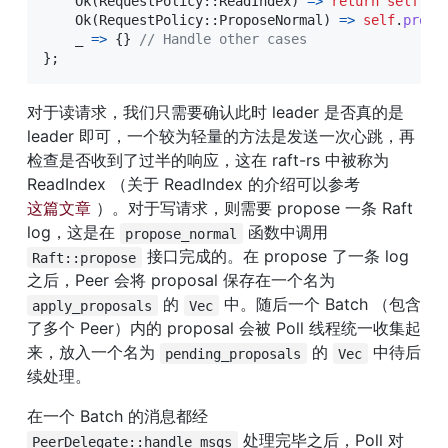
Ok
(
RequestPolicy
::
ReadIndex
)
=>
return
self
.
re
Ok
(
RequestPolicy
::
ProposeNormal
)
=>
self
.
propo
    _ 
=>
{
}
// Handle other cases
}
;
对于读请求，我们只需要确认此时 leader 是否真的是 
leader 即可，一个较为轻量的方法是发送一次心跳，再
检查是否收到了过半的响应，这在 raft-rs 中被称为 
ReadIndex （关于 ReadIndex 的介绍可以参考 
这篇文章
 ）。对于写请求，则需要 propose 一条 Raft 
log，这是在 
 函数中调用 
propose_normal
 接口完成的。在 propose 了一条 log 
Raft::propose
之后，Peer 会将 proposal 保存在一个名为 
 的 
 中。随后一个 Batch （包含
apply_proposals
Vec
了多个 Peer）内的 proposal 会被 Poll 线程统一收集起
来，放入一个名为 
 的 
 中待后
pending_proposals
Vec
续处理。
在一个 Batch 的消息都经 
 处理完毕之后，Poll 对 
PeerDelegate::handle_msgs