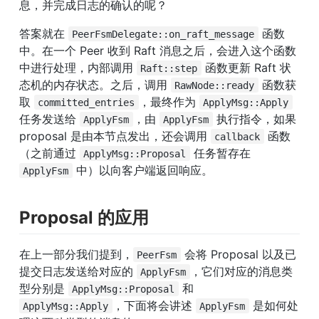
息，并完成日志的确认的呢？
答案就在 
 函数
PeerFsmDelegate::on_raft_message
中。在一个 Peer 收到 Raft 消息之后，会进入这个函数
中进行处理，内部调用 
 函数更新 Raft 状
Raft::step
态机的内存状态。之后，调用 
 函数获
RawNode::ready
取 
，最终作为 
committed_entries
ApplyMsg::Apply
任务发送给 
，由 
 执行指令，如果 
ApplyFsm
ApplyFsm
proposal 是由本节点发出，还会调用 
 函数
callback
（之前通过 
 任务暂存在 
ApplyMsg::Proposal
 中）以向客户端返回响应。
ApplyFsm
Proposal 的应用
在上一部分我们提到，
 会将 Proposal 以及已
PeerFsm
提交日志发送给对应的 
，它们对应的消息类
ApplyFsm
型分别是 
 和 
ApplyMsg::Proposal
，下面将会讲述 
 是如何处
ApplyMsg::Apply
ApplyFsm