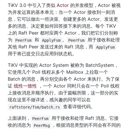
TiKV 3.0 中引入了类似 
Actor
 的并发模型，Actor 被视
为并发运算的基本单元：当一个 Actor 接收到一则消
息，它可以做出一些决策、创建更多的 Actor、发送更
多的消息、决定要如何回答接下来的消息。每个 TiKV 
上的 Raft Peer 都对应两个 Actor，我们把它们分别称
为 
 和 
。
 用于接收和处理
PeerFsm
ApplyFsm
PeerFsm
其他 Raft Peer 发送过来的 Raft 消息，而 
ApplyFsm
用于将已提交日志应用到状态机。
TiKV 中实现的 Actor System 被称为 BatchSystem，
它使用几个 Poll 线程从多个 Mailbox 上拉取一个 
Batch 的消息，再分别交由各个 Actor 来执行。为了保
证 
线性一致性
 ，一个 Actor 同时只会在一个 Poll 线程
上接收消息并顺序执行。由于篇幅所限，这一部分的实
现在这里不做详述，感兴趣的同学可以在 
 查看详细代码。
raftstore/fsm/batch.rs
上面谈到，
 用于接收和处理 Raft 消息。它接
PeerFsm
收的消息为 
，根据消息类型的不同会有不同的
PeerMsg