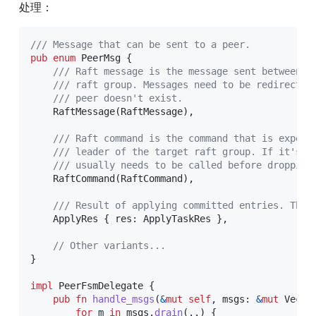
处理：
/// Message that can be sent to a peer.
pub
enum
PeerMsg
{
/// Raft message is the message sent between r
/// raft group. Messages need to be redirected
/// peer doesn't exist.
RaftMessage
(
RaftMessage
)
,
/// Raft command is the command that is expect
/// leader of the target raft group. If it's f
/// usually needs to be called before dropping
RaftCommand
(
RaftCommand
)
,
/// Result of applying committed entries. The 
ApplyRes
{
 res
:
ApplyTaskRes
}
,
// Other variants...
}
impl
PeerFsmDelegate
{
pub
fn
handle_msgs
(
&
mut
self
,
 msgs
:
&
mut
Vec
<
P
for
 m 
in
 msgs
.
drain
(
..
)
{