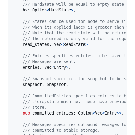
/// HardState will be equal to empty state if 
    hs
:
Option
<
HardState
>
,
/// States can be used for node to serve linea
/// when its applied index is greater than the
/// Note that the read_state will be returned 
/// The returned is only valid for the request
    read_states
:
Vec
<
ReadState
>
,
/// Entries specifies entries to be saved to s
/// Messages are sent.
    entries
:
Vec
<
Entry
>
,
/// Snapshot specifies the snapshot to be save
    snapshot
:
Snapshot
,
/// CommittedEntries specifies entries to be c
/// store/state-machine. These have previously
/// store.
pub
 committed_entries
:
Option
<
Vec
<
Entry
>>
,
/// Messages specifies outbound messages to be
/// committed to stable storage.