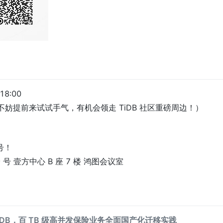
8:00
30 （不妨提前来试试手气，有机会领走 TiDB 社区重磅周边！）
号！
 号 壹方中心 B 座 7 楼 鸿图会议室
 TiDB，百 TB 级高并发保险业务全面国产化迁移实践