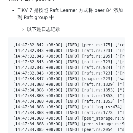
TiKV 7 是按照 Raft Learner 方式将 peer 84 添加
到 Raft group 中
以下是日志记录
[14:47:32.842 +08:00] [INFO] [peer.rs:175] ["replic
[14:47:32.843 +08:00] [INFO] [raft.rs:723] ["[regio
[14:47:32.843 +08:00] [INFO] [raft.rs:295] ["[regi
[14:47:32.843 +08:00] [INFO] [raft.rs:723] ["[regio
[14:47:32.843 +08:00] [INFO] [raft.rs:924] ["[regi
[14:47:32.843 +08:00] [INFO] [raft.rs:723] ["[regio
[14:47:34.847 +08:00] [INFO] [snap.rs:223] ["savin
[14:47:34.868 +08:00] [INFO] [raft.rs:1829] ["[reg
[14:47:34.868 +08:00] [INFO] [raft.rs:1853] ["[reg
[14:47:34.868 +08:00] [INFO] [raft.rs:1853] ["[reg
[14:47:34.868 +08:00] [INFO] [raft.rs:1853] ["[reg
[14:47:34.868 +08:00] [INFO] [raft_log.rs:474] ["[
[14:47:34.868 +08:00] [INFO] [raft.rs:1773] ["[regi
[14:47:34.868 +08:00] [INFO] [peer_storage.rs:901] 
[14:47:34.868 +08:00] [INFO] [peer_storage.rs:941]
[14:47:34.885 +08:00] [INFO] [peer.rs:2054] ["snap