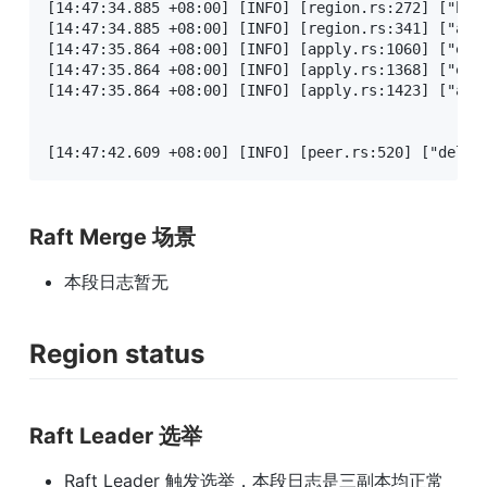
[14:47:34.885 +08:00] [INFO] [region.rs:272] ["begi
[14:47:34.885 +08:00] [INFO] [region.rs:341] ["appl
[14:47:35.864 +08:00] [INFO] [apply.rs:1060] ["exe
[14:47:35.864 +08:00] [INFO] [apply.rs:1368] ["exe
[14:47:35.864 +08:00] [INFO] [apply.rs:1423] ["add
[14:47:42.609 +08:00] [INFO] [peer.rs:520] ["delet
Raft Merge 场景
本段日志暂无
Region status
Raft Leader 选举
Raft Leader 触发选举，本段日志是三副本均正常