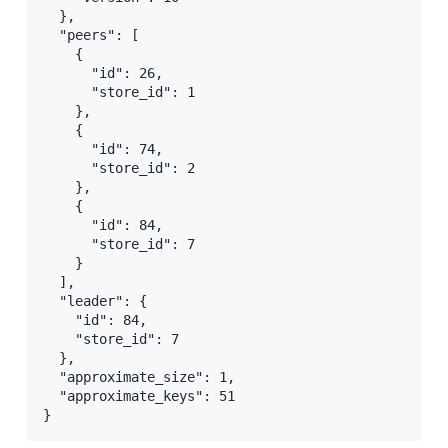
  },

  "peers": [

    {

      "id": 26,

      "store_id": 1

    },

    {

      "id": 74,

      "store_id": 2

    },

    {

      "id": 84,

      "store_id": 7

    }

  ],

  "leader": {

    "id": 84,

    "store_id": 7

  },

  "approximate_size": 1,

  "approximate_keys": 51

}