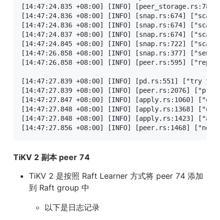
[14:47:24.835 +08:00] [INFO] [peer_storage.rs:788] 
[14:47:24.836 +08:00] [INFO] [snap.rs:674] ["scan 
[14:47:24.836 +08:00] [INFO] [snap.rs:674] ["scan 
[14:47:24.837 +08:00] [INFO] [snap.rs:674] ["scan 
[14:47:24.845 +08:00] [INFO] [snap.rs:722] ["scan 
[14:47:26.858 +08:00] [INFO] [snap.rs:377] ["sent s
[14:47:26.858 +08:00] [INFO] [peer.rs:595] ["repor
[14:47:27.839 +08:00] [INFO] [pd.rs:551] ["try to c
[14:47:27.839 +08:00] [INFO] [peer.rs:2076] ["prop
[14:47:27.847 +08:00] [INFO] [apply.rs:1060] ["exe
[14:47:27.848 +08:00] [INFO] [apply.rs:1368] ["exe
[14:47:27.848 +08:00] [INFO] [apply.rs:1423] ["add
[14:47:27.856 +08:00] [INFO] [peer.rs:1468] ["noti
TiKV 2 副本 peer 74
TiKV 2 是按照 Raft Learner 方式将 peer 74 添加
到 Raft group 中
以下是日志记录