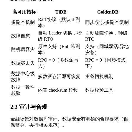
高可用指标
TiDB
GoldenDB
Raft 协议（默认 3 副
多副本机制
同步/异步多副本复制
本）
自动 Leader 切换，秒
自动故障切换，秒级
故障自愈
级 RTO
RTO
原生支持（Raft 跨副
支持（同城双活/异地
跨机房容灾
本）
灾备）
RPO = 0（多数派写
RPO = 0（同步模式
数据零丢失
入）
下）
数据中心级
多数派存活即可恢复
主备切换机制
故障
数据一致性
内置 checksum 校验
数据校验工具
校验
2.3 审计与合规
金融场景对数据库审计、数据安全有明确的合规要求（银
保监会、央行相关规范）。