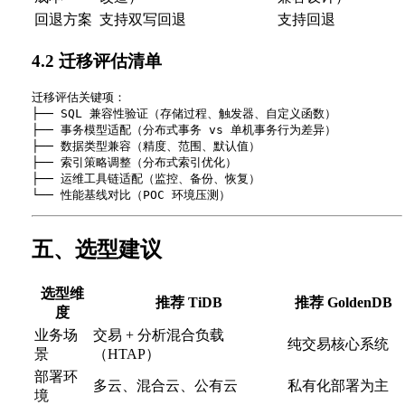
回退方案
支持双写回退
支持回退
4.2 迁移评估清单
迁移评估关键项：

├── SQL 兼容性验证（存储过程、触发器、自定义函数）

├── 事务模型适配（分布式事务 vs 单机事务行为差异）

├── 数据类型兼容（精度、范围、默认值）

├── 索引策略调整（分布式索引优化）

├── 运维工具链适配（监控、备份、恢复）

五、选型建议
选型维
推荐 TiDB
推荐 GoldenDB
度
业务场
交易 + 分析混合负载
纯交易核心系统
景
（HTAP）
部署环
多云、混合云、公有云
私有化部署为主
境