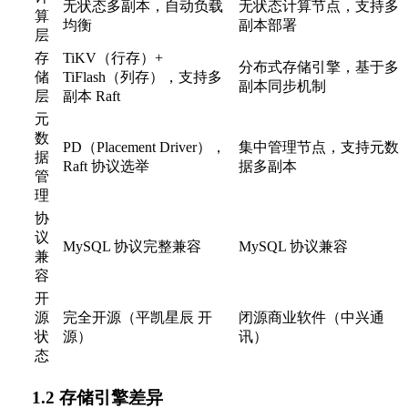
无状态多副本，自动负载
无状态计算节点，支持多
算
均衡
副本部署
层
存
TiKV（行存）+
分布式存储引擎，基于多
储
TiFlash（列存），支持多
副本同步机制
层
副本 Raft
元
数
PD（Placement Driver），
集中管理节点，支持元数
据
Raft 协议选举
据多副本
管
理
协
议
MySQL 协议完整兼容
MySQL 协议兼容
兼
容
开
源
完全开源（平凯星辰 开
闭源商业软件（中兴通
状
源）
讯）
态
1.2 存储引擎差异