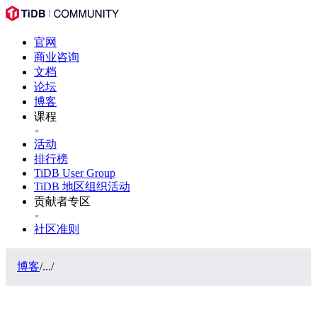
官网
商业咨询
文档
论坛
博客
课程
活动
排行榜
TiDB User Group
TiDB 地区组织活动
贡献者专区
社区准则
博客
/
...
/