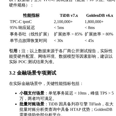
硬件规格）：
性能指标
TiDB v7.x
GoldenDB v6.x
TPC-C tpmC
2,100,000+
1,800,000+
95% 响应延迟
< 5ms
< 8ms
事务吞吐（线性扩展）
扩展效率 > 85%
扩展效率 > 80%
单节点故障恢复时间
< 30s
< 45s
引用：
注：以上数据来源于各厂商公开测试报告，实际性
能受硬件配置、网络环境、数据模型等因素影响，建议以
实际 POC 测试结果为准。
3.2 金融场景专项测试
在实际金融场景中，关键性能指标包括：
小额支付场景
：单笔事务延迟 < 10ms，峰值 TPS > 5
万，两者均可满足。
批量对账场景
：TiDB 因具备列存引擎 TiFlash，在大
批量对账分析类查询中具备 HTAP 优势；GoldenDB
需要借助外部分析平台。