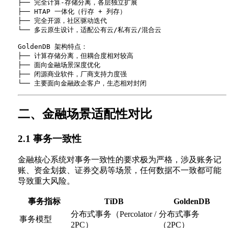
├── 完全计算-存储分离，各层独立扩展

├── HTAP 一体化（行存 + 列存）

├── 完全开源，社区驱动迭代

└── 多云原生设计，适配公有云/私有云/混合云

GoldenDB 架构特点：

├── 计算存储分离，但耦合度相对较高

├── 面向金融场景深度优化

├── 闭源商业软件，厂商支持力度强

二、金融场景适配性对比
2.1 事务一致性
金融核心系统对事务一致性的要求极为严格，涉及账务记
账、资金划拨、证券交易等场景，任何数据不一致都可能
导致重大风险。
事务指标
TiDB
GoldenDB
分布式事务（Percolator /
分布式事务
事务模型
2PC）
（2PC）