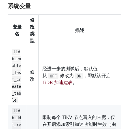
系统变量
修
变量
改
描述
名
类
型
tid
b_en
able
经进一步的测试后，默认值
修
_fas
从 
 修改为 
，即默认开启 
OFF
ON
改
t_cr
TiDB 加速建表
。
eate
_tab
le
tid
限制每个 TiKV 节点写入的带宽，仅
b_dd
在开启添加索引加速功能时生效（由
l_re