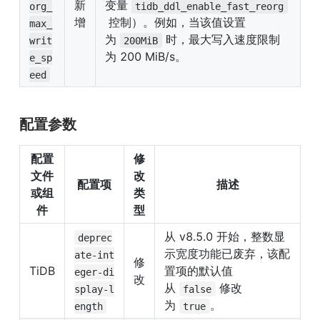
新
变量 
org_
tidb_ddl_enable_fast_reorg
增
 控制）。例如，当该值设置
max_
为 
 时，最大写入速度限制
writ
200MiB
为 200 MiB/s。
e_sp
eed
配置参数
配置
修
文件
改
配置项
描述
或组
类
件
型
从 v8.5.0 开始，整数显
deprec
示宽度功能已废弃，该配
ate-int
修
TiDB
置项的默认值
eger-di
改
从 
 修改
splay-l
false
为 
。
ength
true