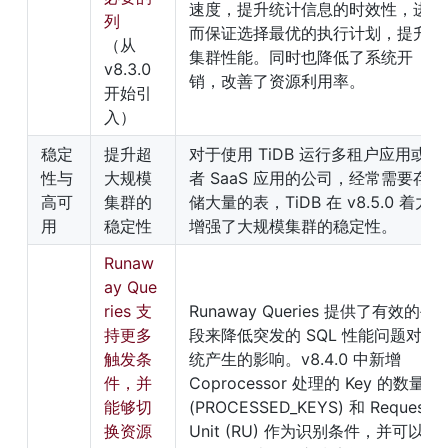
速度，提升统计信息的时效性，进
列
而保证选择最优的执行计划，提升
（从 
集群性能。同时也降低了系统开
v8.3.0 
销，改善了资源利用率。
开始引
入）
稳定
提升超
对于使用 TiDB 运行多租户应用或
性与
大规模
者 SaaS 应用的公司，经常需要存
高可
集群的
储大量的表，TiDB 在 v8.5.0 着力
用
稳定性
增强了大规模集群的稳定性。
Runaw
ay Que
ries 支
Runaway Queries 提供了有效的手
持更多
段来降低突发的 SQL 性能问题对系
触发条
统产生的影响。v8.4.0 中新增 
件，并
Coprocessor 处理的 Key 的数量 
能够切
(PROCESSED_KEYS) 和 Request 
换资源
Unit (RU) 作为识别条件，并可以将