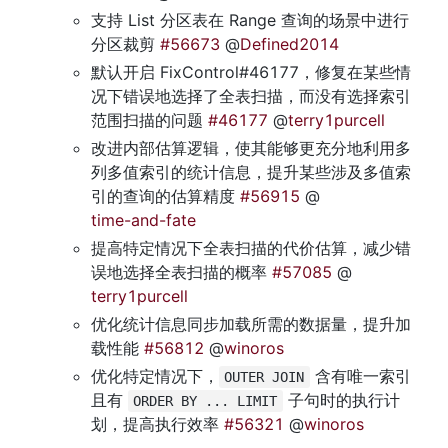
支持 List 分区表在 Range 查询的场景中进行
分区裁剪 
#56673
 @
Defined2014
默认开启 FixControl#46177，修复在某些情
况下错误地选择了全表扫描，而没有选择索引
范围扫描的问题 
#46177
 @
terry1purcell
改进内部估算逻辑，使其能够更充分地利用多
列多值索引的统计信息，提升某些涉及多值索
引的查询的估算精度 
#56915
 @
time-and-fate
提高特定情况下全表扫描的代价估算，减少错
误地选择全表扫描的概率 
#57085
 @
terry1purcell
优化统计信息同步加载所需的数据量，提升加
载性能 
#56812
 @
winoros
优化特定情况下，
 含有唯一索引
OUTER JOIN
且有 
 子句时的执行计
ORDER BY ... LIMIT
划，提高执行效率 
#56321
 @
winoros