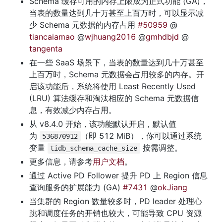
Schema 缓存可用的内存上限成为正式功能 (GA)，
当表的数量达到几十万甚至上百万时，可以显示减
少 Schema 元数据的内存占用 
#50959
 @
tiancaiamao
 @
wjhuang2016
 @
gmhdbjd
 @
tangenta
在一些 SaaS 场景下，当表的数量达到几十万甚至
上百万时，Schema 元数据会占用较多的内存。开
启该功能后，系统将使用 Least Recently Used 
(LRU) 算法缓存和淘汰相应的 Schema 元数据信
息，有效减少内存占用。
从 v8.4.0 开始，该功能默认开启，默认值
为 
（即 512 MiB），你可以通过系统
536870912
变量 
 按需调整。
tidb_schema_cache_size
更多信息，请参考
用户文档
。
通过 Active PD Follower 提升 PD 上 Region 信息
查询服务的扩展能力 (GA) 
#7431
 @
okJiang
当集群的 Region 数量较多时，PD leader 处理心
跳和调度任务的开销也较大，可能导致 CPU 资源