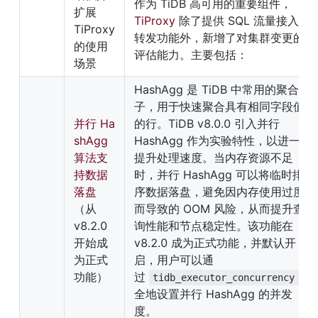
作为 TiDB 高可用的重要组件，
扩展 
TiProxy
 除了提供 SQL 流量接入和
TiProxy 
转发功能外，新增了对集群变更的
的使用
评估能力。主要包括：
场景
HashAgg 是 TiDB 中常用的聚合算
子，用于快速聚合具有相同字段值
并行 Ha
的行。TiDB v8.0.0 引入并行 
shAgg 
HashAgg 作为实验特性，以进一步
算法支
提升处理速度。当内存资源不足
持数据
时，并行 HashAgg 可以将临时排
落盘
序数据落盘，避免因内存使用过度
（从 
而导致的 OOM 风险，从而提升查
v8.2.0 
询性能和节点稳定性。该功能在 
开始成
v8.2.0 成为正式功能，并默认开
为正式
启，用户可以通
功能）
过 
 安
tidb_executor_concurrency
全地设置并行 HashAgg 的并发
度。