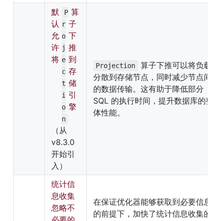
默
 算
P
认
子
r
允
下
o
许
推
j
将 
到
e
 算子下推可以将负载
Projection
存
c
分散到存储节点，同时减少节点间
储
t
的数据传输。这有助于降低部分 
引
i
SQL 的执行时间，提升数据库的整
擎
o
体性能。
n
（从 
v8.3.0 
开始引
入）
统计信
息收集
在保证优化器能够获取到必要信息
忽略不
的前提下，加快了统计信息收集的
必要的