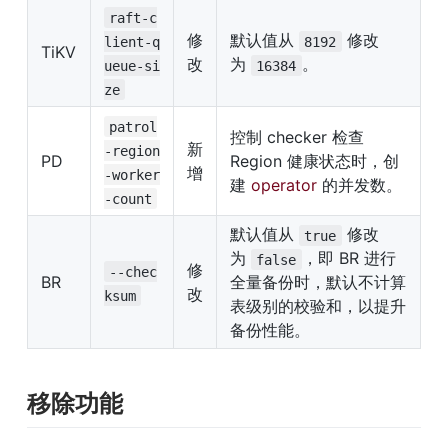
raft-c
修
默认值从 
 修改
lient-q
8192
TiKV
改
为 
。
ueue-si
16384
ze
patrol
控制 checker 检查 
新
-region
PD
Region 健康状态时，创
增
-worker
建 
operator
 的并发数。
-count
默认值从 
 修改
true
为 
，即 BR 进行
false
修
--chec
BR
全量备份时，默认不计算
改
ksum
表级别的校验和，以提升
备份性能。
移除功能