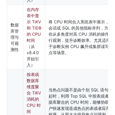
入）
在内存
表中显
示 TiKV 
将 CPU 时间合入系统表中展示，与
数据
和 TiDB 
会话或 SQL 的其他指标并列，方便
库管
的 CPU 
你从多角度对高 CPU 消耗的操作进
理与
时间
行观测，提升诊断效率。尤其适用
可观
（从 
于诊断实例 CPU 飙升或集群读写热
测性
v8.4.0 
点等场景。
开始引
入）
按表或
数据库
维度聚
当热点问题不是由个别 SQL 语句引
合 TiKV 
起时，利用 Top SQL 中按表或者数
消耗的 
据库聚合的 CPU 时间，能够协助用
CPU 时
户快速发现造成热点的表或者应用
间
程序，从而大大提升热点问题和 