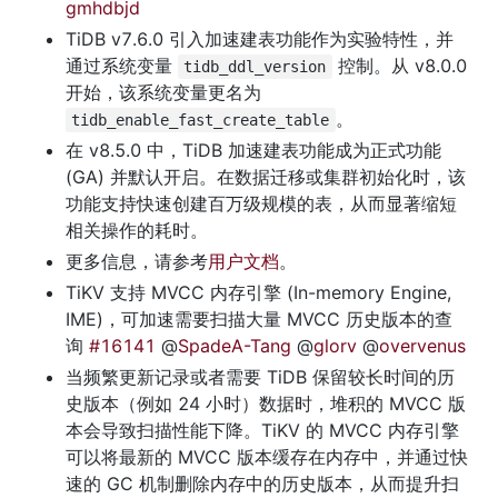
gmhdbjd
TiDB v7.6.0 引入加速建表功能作为实验特性，并
通过系统变量 
 控制。从 v8.0.0 
tidb_ddl_version
开始，该系统变量更名为 
。
tidb_enable_fast_create_table
在 v8.5.0 中，TiDB 加速建表功能成为正式功能 
(GA) 并默认开启。在数据迁移或集群初始化时，该
功能支持快速创建百万级规模的表，从而显著缩短
相关操作的耗时。
更多信息，请参考
用户文档
。
TiKV 支持 MVCC 内存引擎 (In-memory Engine, 
IME)，可加速需要扫描大量 MVCC 历史版本的查
询 
#16141
 @
SpadeA-Tang
 @
glorv
 @
overvenus
当频繁更新记录或者需要 TiDB 保留较长时间的历
史版本（例如 24 小时）数据时，堆积的 MVCC 版
本会导致扫描性能下降。TiKV 的 MVCC 内存引擎
可以将最新的 MVCC 版本缓存在内存中，并通过快
速的 GC 机制删除内存中的历史版本，从而提升扫