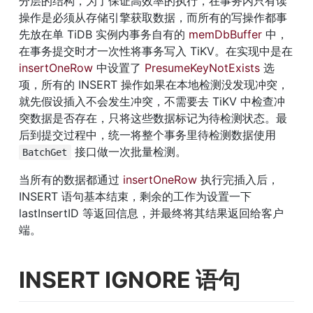
分层的结构，为了保证高效率的执行，在事务内只有读
操作是必须从存储引擎获取数据，而所有的写操作都事
先放在单 TiDB 实例内事务自有的 
memDbBuffer
 中，
在事务提交时才一次性将事务写入 TiKV。在实现中是在 
insertOneRow
 中设置了 
PresumeKeyNotExists
 选
项，所有的 INSERT 操作如果在本地检测没发现冲突，
就先假设插入不会发生冲突，不需要去 TiKV 中检查冲
突数据是否存在，只将这些数据标记为待检测状态。最
后到提交过程中，统一将整个事务里待检测数据使用 
 接口做一次批量检测。
BatchGet
当所有的数据都通过 
insertOneRow
 执行完插入后，
INSERT 语句基本结束，剩余的工作为设置一下 
lastInsertID 等返回信息，并最终将其结果返回给客户
端。
INSERT IGNORE 语句