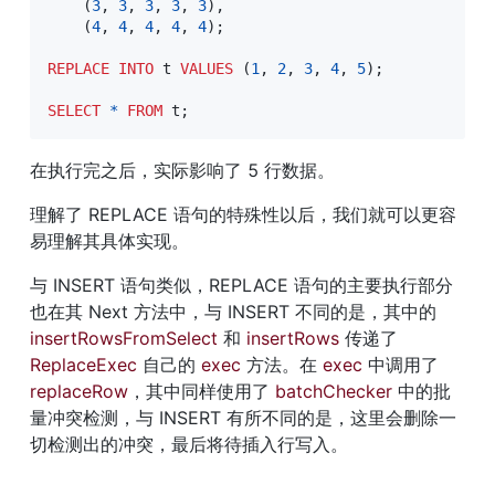
(
3
,
3
,
3
,
3
,
3
)
,
(
4
,
4
,
4
,
4
,
4
)
;
REPLACE
INTO
 t 
VALUES
(
1
,
2
,
3
,
4
,
5
)
;
SELECT
*
FROM
 t
;
在执行完之后，实际影响了 5 行数据。
理解了 REPLACE 语句的特殊性以后，我们就可以更容
易理解其具体实现。
与 INSERT 语句类似，REPLACE 语句的主要执行部分
也在其 Next 方法中，与 INSERT 不同的是，其中的 
insertRowsFromSelect
 和 
insertRows
 传递了 
ReplaceExec
 自己的 
exec
 方法。在 
exec
 中调用了 
replaceRow
，其中同样使用了 
batchChecker
 中的批
量冲突检测，与 INSERT 有所不同的是，这里会删除一
切检测出的冲突，最后将待插入行写入。