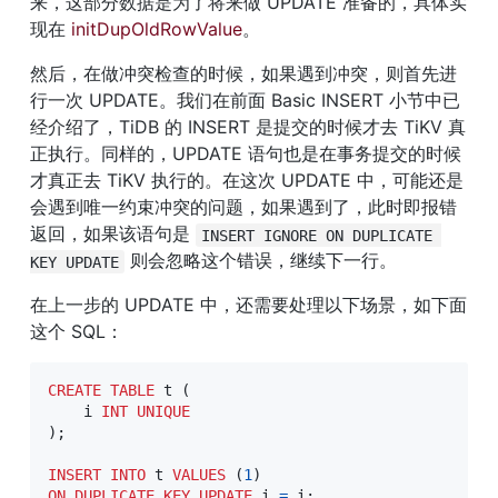
来，这部分数据是为了将来做 UPDATE 准备的，具体实
现在 
initDupOldRowValue
。
然后，在做冲突检查的时候，如果遇到冲突，则首先进
行一次 UPDATE。我们在前面 Basic INSERT 小节中已
经介绍了，TiDB 的 INSERT 是提交的时候才去 TiKV 真
正执行。同样的，UPDATE 语句也是在事务提交的时候
才真正去 TiKV 执行的。在这次 UPDATE 中，可能还是
会遇到唯一约束冲突的问题，如果遇到了，此时即报错
返回，如果该语句是 
INSERT IGNORE ON DUPLICATE 
 则会忽略这个错误，继续下一行。
KEY UPDATE
在上一步的 UPDATE 中，还需要处理以下场景，如下面
这个 SQL：
CREATE
TABLE
 t 
(
    i 
INT
UNIQUE
)
;
INSERT
INTO
 t 
VALUES
(
1
)
ON
DUPLICATE
KEY
UPDATE
 i 
=
 i
;