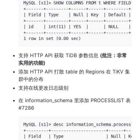
MySQL [s1]> SHOW COLUMNS FROM t WHERE FIELD IN 
+-------+---------+------+------+---------+----
| Field | Type    | Null | Key  | Default | Ext
+-------+---------+------+------+---------+----
| id    | int(11) | YES  |      | NULL    |    
+-------+---------+------+------+---------+----
1 row in set (0.00 sec)
支持 HTTP API 获取 TiDB 参数信息 
(批注：非常
实用的功能)
添加 HTTP API 打散 table 的 Regions 在 TiKV 集
群中的分布
支持在线更改日志级别
在 information_schema 里添加 PROCESSLIST 表 
#7286
MySQL [s1]> desc information_schema.processlist
+---------+----------------------+------+------
| Field   | Type                 | Null | Key  