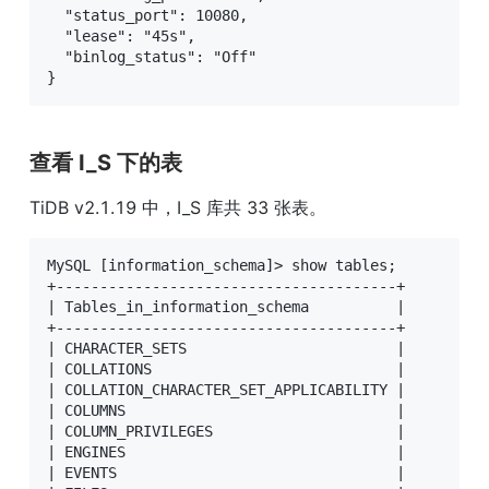
  "status_port": 10080,

  "lease": "45s",

  "binlog_status": "Off"

}
查看 I_S 下的表
TiDB v2.1.19 中，I_S 库共 33 张表。
MySQL [information_schema]> show tables;

+---------------------------------------+

| Tables_in_information_schema          |

+---------------------------------------+

| CHARACTER_SETS                        |

| COLLATIONS                            |

| COLLATION_CHARACTER_SET_APPLICABILITY |

| COLUMNS                               |

| COLUMN_PRIVILEGES                     |

| ENGINES                               |

| EVENTS                                |
