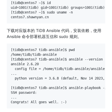
[tidb@centos7 ~]$ id

uid=1001(tidb) gid=1001(tidb) groups=1001(tidb)

[tidb@centos7 ~]$ sudo uname -n

centos7.shawnyan.cn
下载对应版本的 TiDB Ansible 代码，安装依赖，使用 
Ansible 命令部署机器互信和 sudo 规则。
[tidb@centos7 tidb-ansible]$ pwd

/home/tidb/tidb-ansible

[tidb@centos7 tidb-ansible]$ ansible --version

ansible 2.6.20

  config file = /home/tidb/tidb-ansible/ansible.cfg
...

  python version = 3.6.8 (default, Nov 14 2023, 16:
[tidb@centos7 tidb-ansible]$ ansible-playbook -i ho
SSH password:

...

Congrats! All goes well. :-)