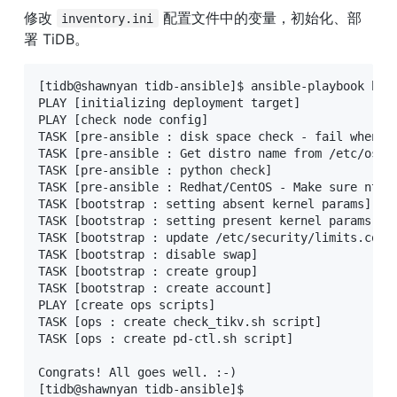
修改 
 配置文件中的变量，初始化、部
inventory.ini
署 TiDB。
[tidb@shawnyan tidb-ansible]$ ansible-playbook boot
PLAY [initializing deployment target] 

PLAY [check node config] 

TASK [pre-ansible : disk space check - fail when di
TASK [pre-ansible : Get distro name from /etc/os-re
TASK [pre-ansible : python check] 

TASK [pre-ansible : Redhat/CentOS - Make sure ntp, 
TASK [bootstrap : setting absent kernel params] 

TASK [bootstrap : setting present kernel params] 

TASK [bootstrap : update /etc/security/limits.conf]
TASK [bootstrap : disable swap] 

TASK [bootstrap : create group] 

TASK [bootstrap : create account] 

PLAY [create ops scripts] 

TASK [ops : create check_tikv.sh script] 

TASK [ops : create pd-ctl.sh script] 

Congrats! All goes well. :-)

[tidb@shawnyan tidb-ansible]$
