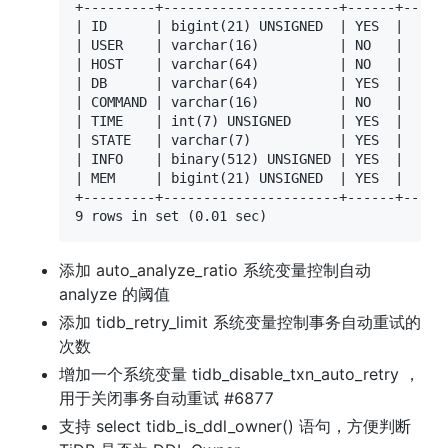
+---------+----------------------+------+------
| ID      | bigint(21) UNSIGNED  | YES  |      
| USER    | varchar(16)          | NO   |      
| HOST    | varchar(64)          | NO   |      
| DB      | varchar(64)          | YES  |      
| COMMAND | varchar(16)          | NO   |      
| TIME    | int(7) UNSIGNED      | YES  |      
| STATE   | varchar(7)           | YES  |      
| INFO    | binary(512) UNSIGNED | YES  |      
| MEM     | bigint(21) UNSIGNED  | YES  |      
+---------+----------------------+------+------
9 rows in set (0.01 sec)
添加 auto_analyze_ratio 系统变量控制自动 
analyze 的阈值
添加 tidb_retry_limit 系统变量控制事务自动重试的
次数
增加一个系统变量 tidb_disable_txn_auto_retry ，
用于关闭事务自动重试 #6877
支持 select tidb_is_ddl_owner() 语句，方便判断 