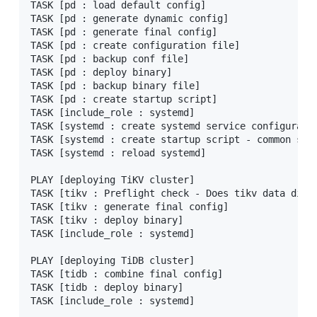
TASK [pd : load default config] 

TASK [pd : generate dynamic config] 

TASK [pd : generate final config] 

TASK [pd : create configuration file] 

TASK [pd : backup conf file] 

TASK [pd : deploy binary] 

TASK [pd : backup binary file] 

TASK [pd : create startup script] 

TASK [include_role : systemd] 

TASK [systemd : create systemd service configuratio
TASK [systemd : create startup script - common star
TASK [systemd : reload systemd] 

PLAY [deploying TiKV cluster] 

TASK [tikv : Preflight check - Does tikv data dir m
TASK [tikv : generate final config] 

TASK [tikv : deploy binary] 

TASK [include_role : systemd] 

PLAY [deploying TiDB cluster] 

TASK [tidb : combine final config] 

TASK [tidb : deploy binary] 

TASK [include_role : systemd] 
