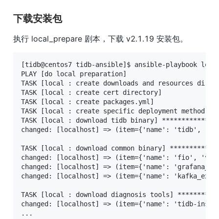
下载安装包
执行 local_prepare 剧本，下载 v2.1.19 安装包。
[tidb@centos7 tidb-ansible]$ ansible-playbook local
PLAY [do local preparation] 

TASK [local : create downloads and resources direct
TASK [local : create cert directory] 

TASK [local : create packages.yml] 

TASK [local : create specific deployment method pac
TASK [local : download tidb binary] **************
changed: [localhost] => (item={'name': 'tidb', 've
TASK [local : download common binary] ************
changed: [localhost] => (item={'name': 'fio', 'ver
changed: [localhost] => (item={'name': 'grafana_co
changed: [localhost] => (item={'name': 'kafka_expo
TASK [local : download diagnosis tools] **********
changed: [localhost] => (item={'name': 'tidb-insig
...
