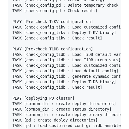
TASK [check_config_pd : Delete temporary check dire
TASK [check_config_pd : Check result] 

PLAY [Pre-check TiKV configuration] 

TASK [check_config_tikv : Load customized config: t
TASK [check_config_tikv : Deploy TiKV binary] 

TASK [check_config_tikv : Check result] 

PLAY [Pre-check TiDB configuration] 

TASK [check_config_tidb : Load TiDB default vars] 

TASK [check_config_tidb : Load TiDB group vars] 

TASK [check_config_tidb : Load customized config: t
TASK [check_config_tidb : Load default config] 

TASK [check_config_tidb : generate dynamic config] 
TASK [check_config_tidb : Deploy TiDB binary] 

TASK [check_config_tidb : Check result] 

PLAY [deploying PD cluster] 

TASK [common_dir : create deploy directories] 

TASK [common_dir : create status directory] 

TASK [common_dir : create deploy binary directory] 
TASK [pd : create deploy directories] 

TASK [pd : load customized config: tidb-ansible/con