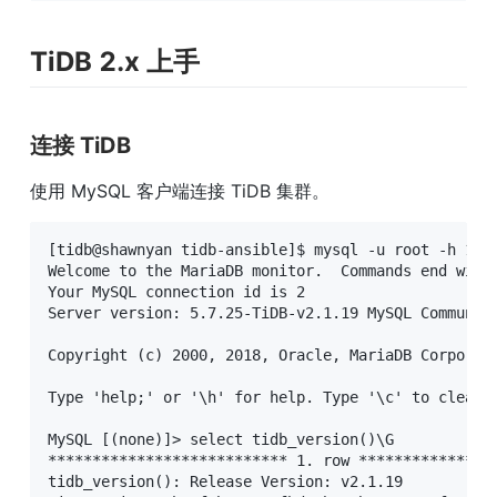
TiDB 2.x 上手
连接 TiDB
使用 MySQL 客户端连接 TiDB 集群。
[tidb@shawnyan tidb-ansible]$ mysql -u root -h 192.
Welcome to the MariaDB monitor.  Commands end with 
Your MySQL connection id is 2

Server version: 5.7.25-TiDB-v2.1.19 MySQL Community
Copyright (c) 2000, 2018, Oracle, MariaDB Corporati
Type 'help;' or '\h' for help. Type '\c' to clear t
MySQL [(none)]> select tidb_version()\G

*************************** 1. row ****************
tidb_version(): Release Version: v2.1.19
