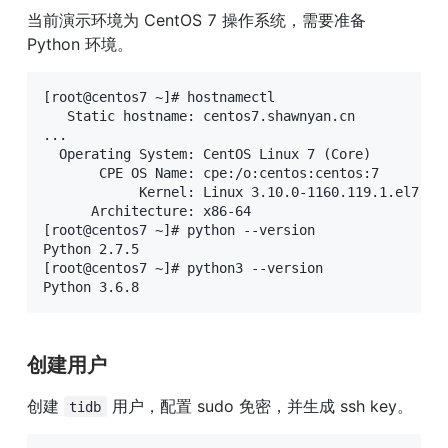
当前演示环境为 CentOS 7 操作系统，需要准备 
Python 环境。
[root@centos7 ~]# hostnamectl

   Static hostname: centos7.shawnyan.cn

...

  Operating System: CentOS Linux 7 (Core)

       CPE OS Name: cpe:/o:centos:centos:7

            Kernel: Linux 3.10.0-1160.119.1.el7.x86
      Architecture: x86-64

[root@centos7 ~]# python --version

Python 2.7.5

[root@centos7 ~]# python3 --version

Python 3.6.8
创建用户
创建 
 用户，配置 sudo 免密，并生成 ssh key。
tidb