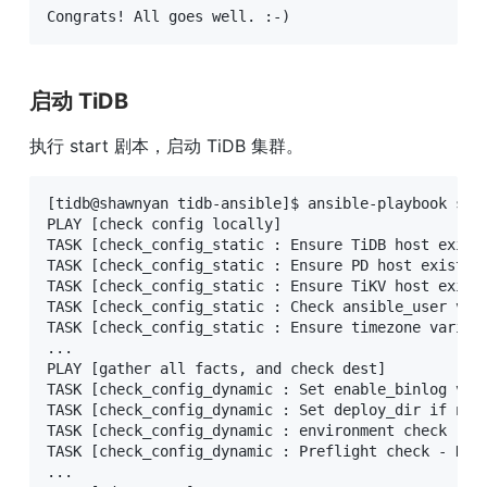
Congrats! All goes well. :-)
启动 TiDB
执行 start 剧本，启动 TiDB 集群。
[tidb@shawnyan tidb-ansible]$ ansible-playbook star
PLAY [check config locally] 

TASK [check_config_static : Ensure TiDB host exists
TASK [check_config_static : Ensure PD host exists] 
TASK [check_config_static : Ensure TiKV host exists
TASK [check_config_static : Check ansible_user vari
TASK [check_config_static : Ensure timezone variabl
...

PLAY [gather all facts, and check dest] 

TASK [check_config_dynamic : Set enable_binlog vari
TASK [check_config_dynamic : Set deploy_dir if not 
TASK [check_config_dynamic : environment check (dep
TASK [check_config_dynamic : Preflight check - Does
...
