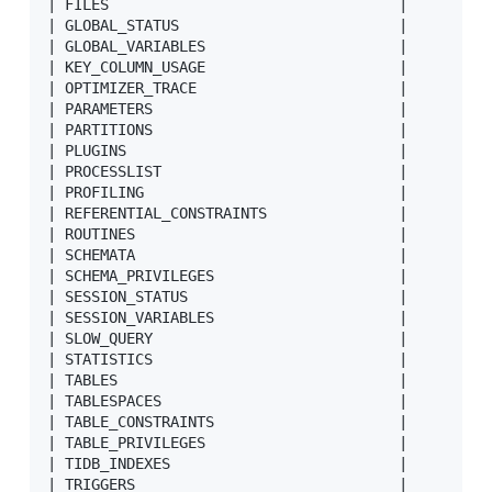
| FILES                                 |

| GLOBAL_STATUS                         |

| GLOBAL_VARIABLES                      |

| KEY_COLUMN_USAGE                      |

| OPTIMIZER_TRACE                       |

| PARAMETERS                            |

| PARTITIONS                            |

| PLUGINS                               |

| PROCESSLIST                           |

| PROFILING                             |

| REFERENTIAL_CONSTRAINTS               |

| ROUTINES                              |

| SCHEMATA                              |

| SCHEMA_PRIVILEGES                     |

| SESSION_STATUS                        |

| SESSION_VARIABLES                     |

| SLOW_QUERY                            |

| STATISTICS                            |

| TABLES                                |

| TABLESPACES                           |

| TABLE_CONSTRAINTS                     |

| TABLE_PRIVILEGES                      |

| TIDB_INDEXES                          |

| TRIGGERS                              |
