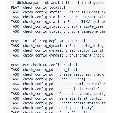
[tidb@shawnyan tidb-ansible]$ ansible-playbook depl
PLAY [check config locally] 

TASK [check_config_static : Ensure TiDB host exists
TASK [check_config_static : Ensure PD host exists] 
TASK [check_config_static : Ensure TiKV host exists
TASK [check_config_static : Check ansible_user vari
TASK [check_config_static : Ensure timezone variabl
PLAY [initializing deployment target] 

TASK [check_config_dynamic : Set enable_binlog vari
TASK [check_config_dynamic : Set deploy_dir if not 
TASK [check_config_dynamic : environment check (dep
PLAY [Pre-check PD configuration] 

TASK [check_config_pd : set_fact] 

TASK [check_config_pd : Create temporary check dire
TASK [check_config_pd : Load PD vars] 

TASK [check_config_pd : Load customized config: tid
TASK [check_config_pd : Load default config] 

TASK [check_config_pd : Generate dynamic config] 

TASK [check_config_pd : Generate final config] 

TASK [check_config_pd : Create configuration file] 
TASK [check_config_pd : Deploy PD binary] 

TASK [check_config_pd : Check PD config] 
