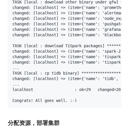
TASK [local : download other binary under gfw] ***
changed: [localhost] => (item={'name': 'prometheus
changed: [localhost] => (item={'name': 'alertmanag
changed: [localhost] => (item={'name': 'node_expor
changed: [localhost] => (item={'name': 'pushgatewa
changed: [localhost] => (item={'name': 'grafana', 
changed: [localhost] => (item={'name': 'blackbox_e
TASK [local : download TiSpark packages] *********
changed: [localhost] => (item={'name': 'spark-2.4.
changed: [localhost] => (item={'name': 'tispark-co
changed: [localhost] => (item={'name': 'tispark-sa
...

TASK [local : cp tidb binary] ********************
changed: [localhost] => (item={'name': 'tidb', 've
...

localhost                  : ok=29   changed=20   u
Congrats! All goes well. :-)
分配资源，部署集群