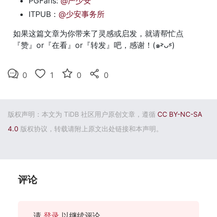
PGFans: 
@严少安
ITPUB：
@少安事务所
如果这篇文章为你带来了灵感或启发，就请帮忙点
『赞』or『在看』or『转发』吧，感谢！(๑˃̵ᴗ˂̵)
0
1
0
0
版权声明：本文为 TiDB 社区用户原创文章，遵循
CC BY-NC-SA
4.0
版权协议，转载请附上原文出处链接和本声明。
评论
请
登录
以继续评论