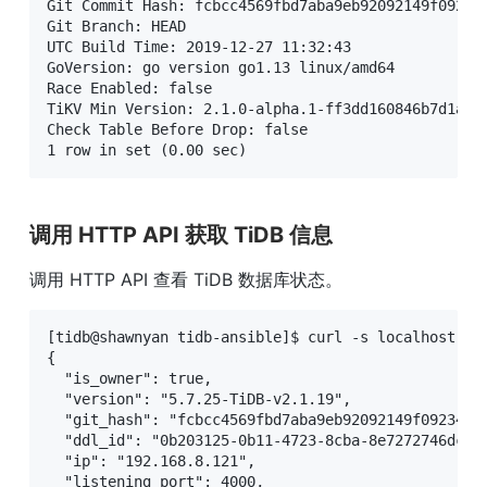
Git Commit Hash: fcbcc4569fbd7aba9eb92092149f092346
Git Branch: HEAD

UTC Build Time: 2019-12-27 11:32:43

GoVersion: go version go1.13 linux/amd64

Race Enabled: false

TiKV Min Version: 2.1.0-alpha.1-ff3dd160846b7d1aed9
Check Table Before Drop: false

1 row in set (0.00 sec)
调用 HTTP API 获取 TiDB 信息
调用 HTTP API 查看 TiDB 数据库状态。
[tidb@shawnyan tidb-ansible]$ curl -s localhost:100
{

  "is_owner": true,

  "version": "5.7.25-TiDB-v2.1.19",

  "git_hash": "fcbcc4569fbd7aba9eb92092149f092346b9
  "ddl_id": "0b203125-0b11-4723-8cba-8e7272746dc3",
  "ip": "192.168.8.121",

  "listening_port": 4000,
