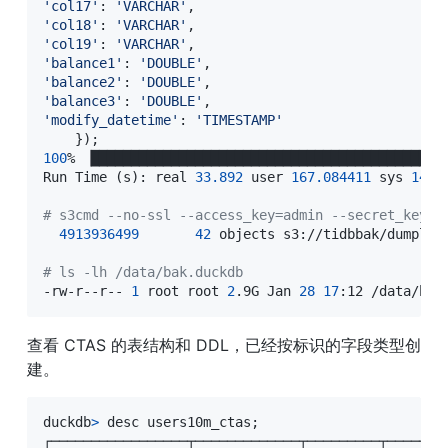
'col17'
:
'VARCHAR'
'col18'
:
'VARCHAR'
'col19'
:
'VARCHAR'
'balance1'
:
'DOUBLE'
'balance2'
:
'DOUBLE'
'balance3'
:
'DOUBLE'
'modify_datetime'
:
'TIMESTAMP'
}
)
;
100
% ▕█████████████████████████████████████████████
Run Time 
(
s
)
: real 
33.892
 user 
167.084411
 sys 
14.8
# s3cmd --no-ssl --access_key=admin --secret_key=p
4913936499
42
 objects s3://tidbbak/dumpling
# ls -lh /data/bak.duckdb 
-rw-r--r-- 
1
 root root 
2
.9G Jan 
28
17
:12 /data/bak
查看 CTAS 的表结构和 DDL，已经按标识的字段类型创
建。
duckdb
>
 desc users10m_ctas
;
┌─────────────────┬─────────────┬─────────┬────────