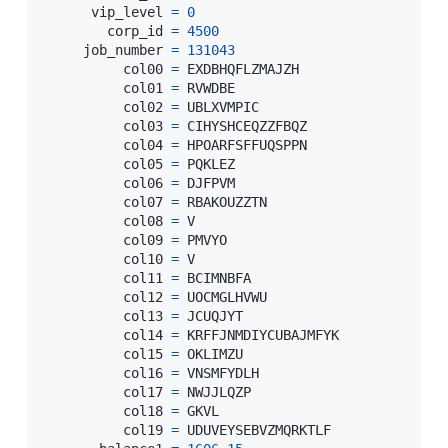
      vip_level 
=
0
        corp_id 
=
4500
     job_number 
=
131043
          col00 
=
 EXDBHQFLZMAJZH

          col01 
=
 RVWDBE

          col02 
=
 UBLXVMPIC

          col03 
=
 CIHYSHCEQZZFBQZ

          col04 
=
 HPOARFSFFUQSPPN

          col05 
=
 PQKLEZ

          col06 
=
 DJFPVM

          col07 
=
 RBAKOUZZTN

          col08 
=
 V

          col09 
=
 PMVYO

          col10 
=
 V

          col11 
=
 BCIMNBFA

          col12 
=
 UOCMGLHVWU

          col13 
=
 JCUQJYT

          col14 
=
 KRFFJNMDIYCUBAJMFYK

          col15 
=
 OKLIMZU

          col16 
=
 VNSMFYDLH

          col17 
=
 NWJJLQZP

          col18 
=
 GKVL

          col19 
=
 UDUVEYSEBVZMQRKTLF
