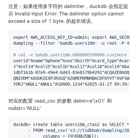
注意：如果使用多字符的 delimiter，duckdb 会指定提
示 Invalid Input Error: The delimiter option cannot 
exceed a size of 1 byte. 的超长错误。
export
AWS_ACCESS_KEY_ID
=
admin
;
export
AWS_SECRET_
dumpling --filter 
'bakdb.users10m'
 -u root -P 
4500
# cat -e bakdb.users10m.0000000390000.csv|more 
3
^Acol14^Acol15^Acol16^Acol17^Acol18^Acol19^Abalanc
1dbf161b-87e9-49e4-bd43-83e8179b4292^ACQAZEBAOQL^A
QNIVDM^AXUUKIEXPJRVGQ^AZQMEPKMNHBACDFOYVT^AVFSWFI^
YORJ^ANULL^ANULL^A10000.1234^A2025-01-27 09:39:44^
对应的配置 read_csv 的参数 delim=e'\x01' 和 
nullstr='NULL'
duckdb
>
 create table users10m_ctas2 as SELECT *

      · FROM read_csv
(
's3://tidbbak/dumpling/20250
      ·     columns 
=
{
中间格式略
}
)
;