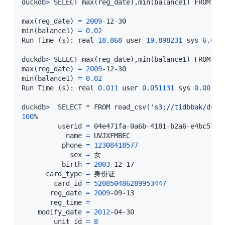
duckdb
>
 SELECT max
(
reg_date
)
,min
(
balance1
)
 FROM re
max
(
reg_date
)
=
2009
-12-30

min
(
balance1
)
=
0.02
Run Time 
(
s
)
: real 
18.868
 user 
19.898231
 sys 
6.671
duckdb
>
 SELECT max
(
reg_date
)
,min
(
balance1
)
 FROM us
max
(
reg_date
)
=
2009
-12-30

min
(
balance1
)
=
0.02
Run Time 
(
s
)
: real 
0.011
 user 
0.051131
 sys 
0.00112
duckdb
>
  SELECT * FROM read_csv
(
's3://tidbbak/dump
100
% 

         userid 
=
 04e471fa-0a6b-4181-b2a6-e4bc53af5
           name 
=
 UVJXFMBEC

          phone 
=
12308418577
            sex 
=
 女

          birth 
=
2003
-12-17

      card_type 
=
 身份证

        card_id 
=
520850486289953447
       reg_date 
=
2009
-09-13

       reg_time 
=
    modify_date 
=
2012
-04-30

        unit_id 
=
8