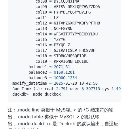
          col08 
=
 DYCCQDHJIMA

          col09 
=
 AFISVLDMXLQPZHVZZDQA

          col10 
=
 FYHYBEYQGYYDVIHG

          col11 
=
 LZ

          col12 
=
 NITVMZGXRTYKQFVPFTHB

          col13 
=
 NCFESYSN

          col14 
=
 WFSVITJTYPYBEOXYLXU

          col15 
=
 YZYYG

          col16 
=
 PZYQPLZ

          col17 
=
 GJIRATCSLPTFHCSVDH

          col18 
=
 STOBWVHFSQFIDP

          col19 
=
 KPRVIGNNFIDCIBL

       balance1 
=
2071.61
       balance2 
=
9169.1201
       balance3 
=
10000.1234
modify_datetime 
=
2025
-01-28 
10
:42:56

Run Time 
(
s
)
: real 
2.791
 user 
6.307715
 sys 
1.49576
duckdb
>
 .mode duckbox
注：.mode line 类似于 MySQL > 的 \G 结束符的输
出，.mode table 类似于 MySQL > 的默认输
出，.mode duckbox 是 Duckdb 的默认输出，自适应