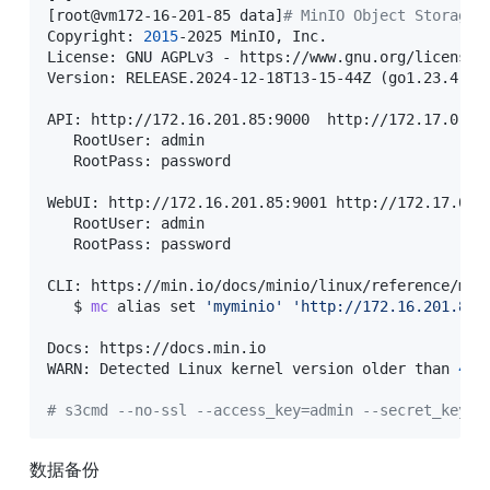
[
root@vm172-16-201-85 data
]
# MinIO Object Storage 
Copyright: 
2015
-2025 MinIO, Inc.

License: GNU AGPLv3 - https://www.gnu.org/licenses/
Version: RELEASE.2024-12-18T13-15-44Z 
(
go1.23.4 li
API: http://172.16.201.85:9000  http://172.17.0.1:9
   RootUser: admin 

   RootPass: password 

WebUI: http://172.16.201.85:9001 http://172.17.0.1:
   RootUser: admin 

   RootPass: password 

CLI: https://min.io/docs/minio/linux/reference/min
   $ 
mc
alias
set
'myminio'
'http://172.16.201.85:
Docs: https://docs.min.io

WARN: Detected Linux kernel version older than 
4.0
# s3cmd --no-ssl --access_key=admin --secret_key=p
数据备份