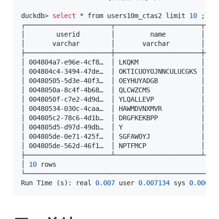
duckdb
>
select
 * from users10m_ctas2 limit 
10
;
┌──────────────────────┬──────────────────────┬───
│        userid        │         name         │   
│       varchar        │       varchar        │   
├──────────────────────┼──────────────────────┼───
│ 004804a7-e96e-4cf8…  │ LKQKM                │ 
10
│ 004804c4-3494-47de…  │ OKTICUOYOJNNCULUCGKS │ 
15
│ 00480505-5d3e-40f3…  │ OEYHUYADGB           │ 
12
│ 0048050a-8c4f-4b68…  │ QLCWZCMS             │ 
16
│ 0048050f-c7e2-4d9d…  │ YLQALLEVP            │ 
10
│ 00480534-030c-4caa…  │ HAWMDVNXMVR          │ 
17
│ 004805c2-78c6-4d1b…  │ DRGFKEKBPP           │ 
16
│ 004805d5-d97d-49db…  │ Y                    │ 
10
│ 004805de-0e71-425f…  │ SGFAWOYJ             │ 
19
│ 004805de-562d-46f1…  │ NPTFMCP              │ 
15
├──────────────────────┴──────────────────────┴───
│ 
10
 rows                                         
└─────────────────────────────────────────────────
Run Time 
(
s
)
: real 
0.007
 user 
0.007134
 sys 
0.00001