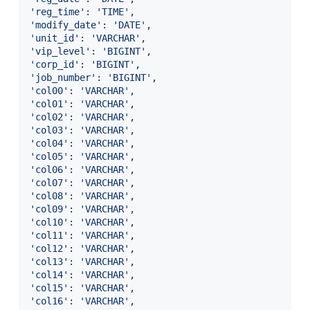
'reg_time'
:
'TIME'
'modify_date'
:
'DATE'
'unit_id'
:
'VARCHAR'
'vip_level'
:
'BIGINT'
'corp_id'
:
'BIGINT'
'job_number'
:
'BIGINT'
'col00'
:
'VARCHAR'
'col01'
:
'VARCHAR'
'col02'
:
'VARCHAR'
'col03'
:
'VARCHAR'
'col04'
:
'VARCHAR'
'col05'
:
'VARCHAR'
'col06'
:
'VARCHAR'
'col07'
:
'VARCHAR'
'col08'
:
'VARCHAR'
'col09'
:
'VARCHAR'
'col10'
:
'VARCHAR'
'col11'
:
'VARCHAR'
'col12'
:
'VARCHAR'
'col13'
:
'VARCHAR'
'col14'
:
'VARCHAR'
'col15'
:
'VARCHAR'
'col16'
:
'VARCHAR'