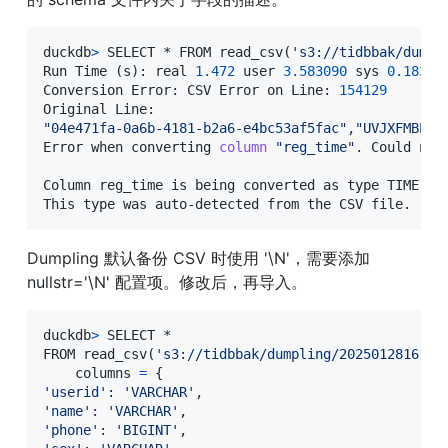
duckdb
>
 SELECT * FROM read_csv
(
's3://tidbbak/dumpl
Run Time 
(
s
)
: real 
1.472
 user 
3.583090
 sys 
0.18399
Conversion Error: CSV Error on Line: 
154129
"04e471fa-0a6b-4181-b2a6-e4bc53af5fac"
,
"UVJXFMBEC"
Error when converting 
column
"reg_time"
.
 Could not
Column reg_time is being converted as 
type
 TIME

This 
type
 was auto-detected from the CSV file.
Dumpling 默认备份 CSV 时使用 '\N'，需要添加 
nullstr='\N' 配置项。修改后，再导入。
duckdb
>
 SELECT *

FROM read_csv
(
's3://tidbbak/dumpling/2025012816190
    columns 
=
{
'userid'
:
'VARCHAR'
'name'
:
'VARCHAR'
'phone'
:
'BIGINT'