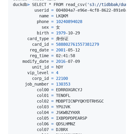
duckdb
>
 SELECT * FROM read_csv
(
's3://tidbbak/dumpl
         userid 
=
 004804a7-e96e-4cf8-8622-891e0ae9d
           name 
=
 LKQKM

          phone 
=
10240894028
            sex 
=
 女

          birth 
=
1979
-10-29

      card_type 
=
 身份证

        card_id 
=
588802761557381279
       reg_date 
=
2001
-05-12

       reg_time 
=
 02:41:58

    modify_date 
=
2016
-07-09

        unit_id 
=
 hDY

      vip_level 
=
4
        corp_id 
=
22100
     job_number 
=
130353
          col00 
=
 EDRROXGRCYJ

          col01 
=
 TENOFL

          col02 
=
 MDBPTICNPYQKYDTRHSGC

          col03 
=
 YPUJVK

          col04 
=
 JSKWBZYHXR

          col05 
=
 IXBPDPDPEARSP

          col06 
=
 QDSLHMNZ

          col07 
=
 DJBRX
