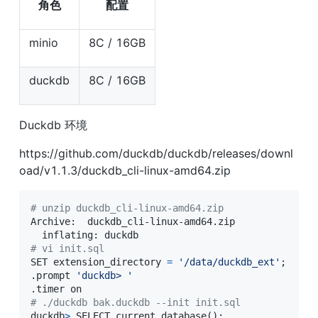
角色
配置
minio
8C / 16GB
duckdb
8C / 16GB
Duckdb 环境
https://github.com/duckdb/duckdb/releases/downl
oad/v1.1.3/duckdb_cli-linux-amd64.zip
# unzip duckdb_cli-linux-amd64.zip 
Archive:  duckdb_cli-linux-amd64.zip

# vi init.sql 
SET extension_directory 
=
'/data/duckdb_ext'
;
.prompt 
'duckdb> '
# ./duckdb bak.duckdb --init init.sql
duckdb
>
 SELECT current_database
(
)
;