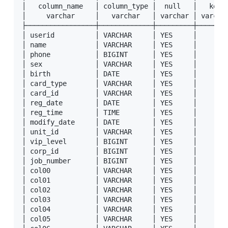
│   column_name   │ column_type │  null   │   key  
│     varchar     │   varchar   │ varchar │ varchar
├─────────────────┼─────────────┼─────────┼────────
│ userid          │ VARCHAR     │ YES     │        
│ name            │ VARCHAR     │ YES     │        
│ phone           │ BIGINT      │ YES     │        
│ sex             │ VARCHAR     │ YES     │        
│ birth           │ DATE        │ YES     │        
│ card_type       │ VARCHAR     │ YES     │        
│ card_id         │ VARCHAR     │ YES     │        
│ reg_date        │ DATE        │ YES     │        
│ reg_time        │ TIME        │ YES     │        
│ modify_date     │ DATE        │ YES     │        
│ unit_id         │ VARCHAR     │ YES     │        
│ vip_level       │ BIGINT      │ YES     │        
│ corp_id         │ BIGINT      │ YES     │        
│ job_number      │ BIGINT      │ YES     │        
│ col00           │ VARCHAR     │ YES     │        
│ col01           │ VARCHAR     │ YES     │        
│ col02           │ VARCHAR     │ YES     │        
│ col03           │ VARCHAR     │ YES     │        
│ col04           │ VARCHAR     │ YES     │        
│ col05           │ VARCHAR     │ YES     │        