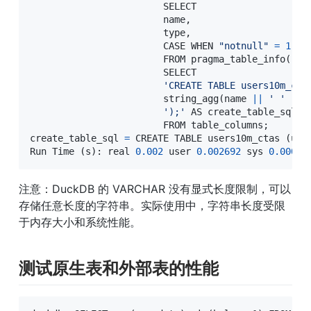
                        SELECT

                        name,

                        type,

                        CASE WHEN 
"notnull"
=
1
 TH
                        FROM pragma_table_info
(
'us
                        SELECT

'CREATE TABLE users10m_cta
                        string_agg
(
name 
||
' '
||
');'
 AS create_table_sql

                        FROM table_columns
;
create_table_sql 
=
 CREATE TABLE users10m_ctas 
(
use
Run Time 
(
s
)
: real 
0.002
 user 
0.002692
 sys 
0.00014
注意：DuckDB 的 VARCHAR 没有显式长度限制，可以
存储任意长度的字符串。实际使用中，字符串长度受限
于内存大小和系统性能。
测试原生表和外部表的性能