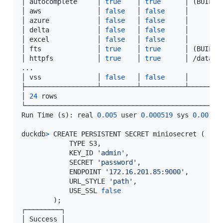
│ autocomplete     │ 
true
    │ 
true
      │ 
(
BUILT-
│ aws              │ 
false
   │ 
false
     │        
│ azure            │ 
false
   │ 
false
     │        
│ delta            │ 
false
   │ 
false
     │        
│ excel            │ 
false
   │ 
false
     │        
│ fts              │ 
true
    │ 
true
      │ 
(
BUILT-
│ httpfs           │ 
true
    │ 
true
      │ /data/d
..
.

│ vss              │ 
false
   │ 
false
     │        
├──────────────────┴─────────┴───────────┴────────
│ 
24
 rows                                         
└─────────────────────────────────────────────────
Run Time 
(
s
)
: real 
0.005
 user 
0.000519
 sys 
0.00103
duckdb
>
 CREATE PERSISTENT SECRET miniosecret 
(
            TYPE S3,

            KEY_ID 
'admin'
,

            SECRET 
'password'
,

            ENDPOINT 
'172.16.201.85:9000'
,

            URL_STYLE 
'path'
,

            USE_SSL 
false
)
;
┌─────────┐

│ Success │
