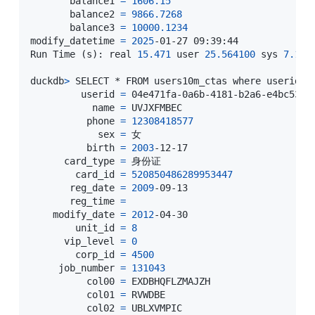
       balance1 
=
1606.15
       balance2 
=
9866.7268
       balance3 
=
10000.1234
modify_datetime 
=
2025
-01-27 09:39:44

Run Time 
(
s
)
: real 
15.471
 user 
25.564100
 sys 
7.191
duckdb
>
 SELECT * FROM users10m_ctas where 
userid
=
'
         userid 
=
 04e471fa-0a6b-4181-b2a6-e4bc53af5
           name 
=
 UVJXFMBEC

          phone 
=
12308418577
            sex 
=
 女

          birth 
=
2003
-12-17

      card_type 
=
 身份证

        card_id 
=
520850486289953447
       reg_date 
=
2009
-09-13

       reg_time 
=
    modify_date 
=
2012
-04-30

        unit_id 
=
8
      vip_level 
=
0
        corp_id 
=
4500
     job_number 
=
131043
          col00 
=
 EXDBHQFLZMAJZH

          col01 
=
 RVWDBE

          col02 
=
 UBLXVMPIC
