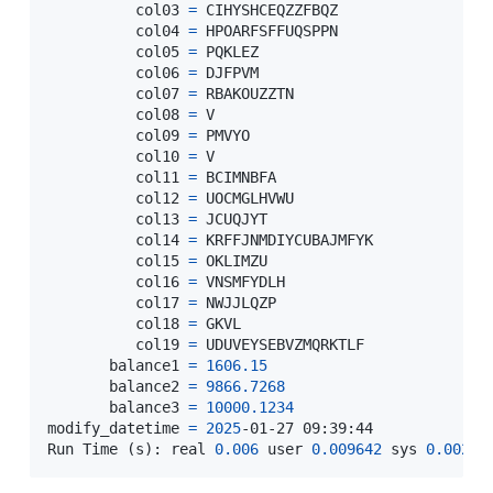
          col03 
=
 CIHYSHCEQZZFBQZ

          col04 
=
 HPOARFSFFUQSPPN

          col05 
=
 PQKLEZ

          col06 
=
 DJFPVM

          col07 
=
 RBAKOUZZTN

          col08 
=
 V

          col09 
=
 PMVYO

          col10 
=
 V

          col11 
=
 BCIMNBFA

          col12 
=
 UOCMGLHVWU

          col13 
=
 JCUQJYT

          col14 
=
 KRFFJNMDIYCUBAJMFYK

          col15 
=
 OKLIMZU

          col16 
=
 VNSMFYDLH

          col17 
=
 NWJJLQZP

          col18 
=
 GKVL

          col19 
=
 UDUVEYSEBVZMQRKTLF

       balance1 
=
1606.15
       balance2 
=
9866.7268
       balance3 
=
10000.1234
modify_datetime 
=
2025
-01-27 09:39:44

Run Time 
(
s
)
: real 
0.006
 user 
0.009642
 sys 
0.00234