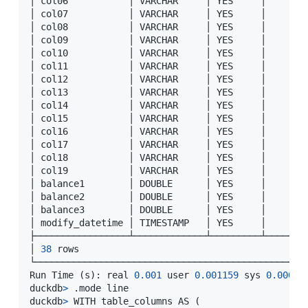
│ col06           │ VARCHAR     │ YES     │        
│ col07           │ VARCHAR     │ YES     │        
│ col08           │ VARCHAR     │ YES     │        
│ col09           │ VARCHAR     │ YES     │        
│ col10           │ VARCHAR     │ YES     │        
│ col11           │ VARCHAR     │ YES     │        
│ col12           │ VARCHAR     │ YES     │        
│ col13           │ VARCHAR     │ YES     │        
│ col14           │ VARCHAR     │ YES     │        
│ col15           │ VARCHAR     │ YES     │        
│ col16           │ VARCHAR     │ YES     │        
│ col17           │ VARCHAR     │ YES     │        
│ col18           │ VARCHAR     │ YES     │        
│ col19           │ VARCHAR     │ YES     │        
│ balance1        │ DOUBLE      │ YES     │        
│ balance2        │ DOUBLE      │ YES     │        
│ balance3        │ DOUBLE      │ YES     │        
│ modify_datetime │ TIMESTAMP   │ YES     │        
├─────────────────┴─────────────┴─────────┴────────
│ 
38
 rows                                         
└──────────────────────────────────────────────────
Run Time 
(
s
)
: real 
0.001
 user 
0.001159
 sys 
0.00000
duckdb
>
 .mode line

duckdb
>
 WITH table_columns AS 
(