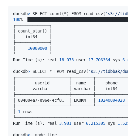
duckdb
>
 SELECT count
(
*
)
 FROM read_csv
(
's3://tidbba
100
% ▕█████████████████████████████████████████████
┌──────────────┐

│ count_star
(
)
 │

│    int64     │

├──────────────┤

│     
10000000
 │

└──────────────┘

Run Time 
(
s
)
: real 
18.073
 user 
17.706364
 sys 
6.432
duckdb
>
 SELECT * FROM read_csv
(
's3://tidbbak/dumpl
┌──────────────────────┬─────────┬─────────────┬──
│        userid        │  name   │    phone    │  
│       varchar        │ varchar │    int64    │ v
├──────────────────────┼─────────┼─────────────┼──
│ 004804a7-e96e-4cf8…  │ LKQKM   │ 
10240894028
 │ 女
├──────────────────────┴─────────┴─────────────┴──
│ 
1
 rows                                          
└─────────────────────────────────────────────────
Run Time 
(
s
)
: real 
3.981
 user 
6.215305
 sys 
1.52587
duckdb
>
 .mode line
