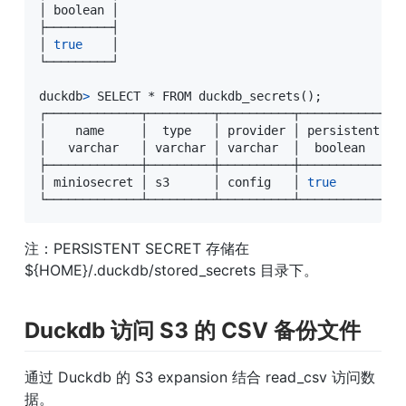
│ boolean │

├─────────┤

│ 
true
    │

└─────────┘

duckdb
>
 SELECT * FROM duckdb_secrets
(
)
;
┌─────────────┬─────────┬──────────┬────────────┬─
│    name     │  
type
   │ provider │ persistent │ 
│   varchar   │ varchar │ varchar  │  boolean   │ 
├─────────────┼─────────┼──────────┼────────────┼─
│ miniosecret │ s3      │ config   │ 
true
       │ 
└─────────────┴─────────┴──────────┴────────────┴─
注：PERSISTENT SECRET 存储在 
${HOME}/.duckdb/stored_secrets 目录下。
Duckdb 访问 S3 的 CSV 备份文件
通过 Duckdb 的 S3 expansion 结合 read_csv 访问数
据。