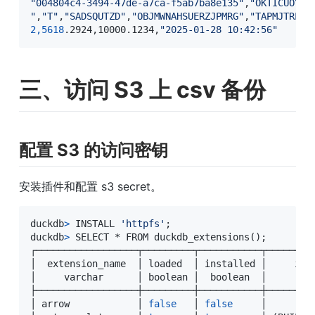
"004804c4-3494-47de-a7ca-f5ab7ba8e135"
,
"OKTICUOYOJ
"
,
"T"
,
"SADSQUTZD"
,
"OBJMWNAHSUERZJPMRG"
,
"TAPMJTRLQJ
2,5618
.2924,10000.1234,
"2025-01-28 10:42:56"
三、访问 S3 上 csv 备份
配置 S3 的访问密钥
安装插件和配置 s3 secret。
duckdb
>
 INSTALL 
'httpfs'
;
duckdb
>
 SELECT * FROM duckdb_extensions
(
)
;
┌──────────────────┬─────────┬───────────┬────────
│  extension_name  │ loaded  │ installed │     ins
│     varchar      │ boolean │  boolean  │       v
├──────────────────┼─────────┼───────────┼────────
│ arrow            │ 
false
   │ 
false
     │        