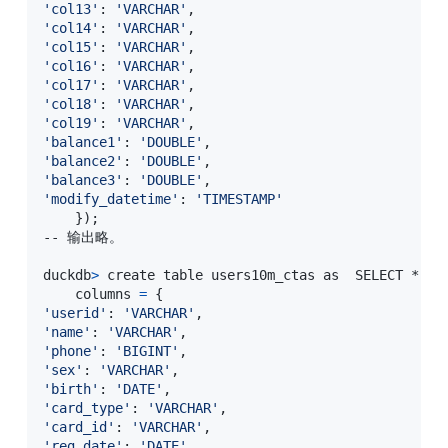
'col13'
:
'VARCHAR'
'col14'
:
'VARCHAR'
'col15'
:
'VARCHAR'
'col16'
:
'VARCHAR'
'col17'
:
'VARCHAR'
'col18'
:
'VARCHAR'
'col19'
:
'VARCHAR'
'balance1'
:
'DOUBLE'
'balance2'
:
'DOUBLE'
'balance3'
:
'DOUBLE'
'modify_datetime'
:
'TIMESTAMP'
}
)
;
-- 输出略。

duckdb
>
 create table users10m_ctas as  SELECT * FR
    columns 
=
{
'userid'
:
'VARCHAR'
'name'
:
'VARCHAR'
'phone'
:
'BIGINT'
'sex'
:
'VARCHAR'
'birth'
:
'DATE'
'card_type'
:
'VARCHAR'
'card_id'
:
'VARCHAR'
'reg_date'
:
'DATE'