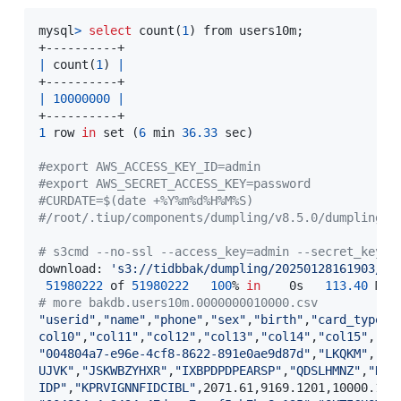
mysql
>
select
 count
(
1
)
 from users10m
;
|
 count
(
1
)
|
|
10000000
|
1
 row 
in
set
(
6
 min 
36.33
 sec
)
#export AWS_ACCESS_KEY_ID=admin
#export AWS_SECRET_ACCESS_KEY=password
#CURDATE=$(date +%Y%m%d%H%M%S)
#/root/.tiup/components/dumpling/v8.5.0/dumpling -
# s3cmd --no-ssl --access_key=admin --secret_key=p
download: 
's3://tidbbak/dumpling/20250128161903/ba
51980222
 of 
51980222
100
% 
in
    0s   
113.40
 MB/
# more bakdb.users10m.0000000010000.csv
"userid"
,
"name"
,
"phone"
,
"sex"
,
"birth"
,
"card_type"
,
col10"
,
"col11"
,
"col12"
,
"col13"
,
"col14"
,
"col15"
,
"co
"004804a7-e96e-4cf8-8622-891e0ae9d87d"
,
"LKQKM"
,
"10
UJVK"
,
"JSKWBZYHXR"
,
"IXBPDPDPEARSP"
,
"QDSLHMNZ"
,
"DJB
IDP"
,
"KPRVIGNNFIDCIBL"
,2071.61,9169.1201,10000.123