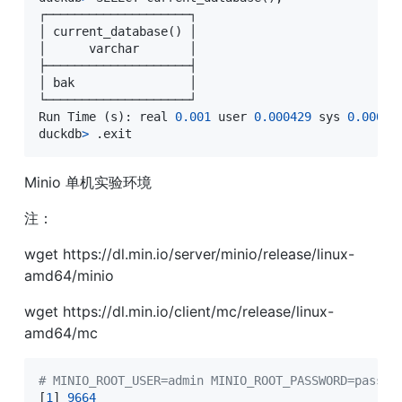
┌────────────────────┐

│ current_database
(
)
 │

│      varchar       │

├────────────────────┤

│ bak                │

└────────────────────┘

Run Time 
(
s
)
: real 
0.001
 user 
0.000429
 sys 
0.00050
duckdb
>
 .exit
Minio 单机实验环境
注：
wget https://dl.min.io/server/minio/release/linux-
amd64/minio
wget https://dl.min.io/client/mc/release/linux-
amd64/mc
# MINIO_ROOT_USER=admin MINIO_ROOT_PASSWORD=passwo
[
1
]
9664