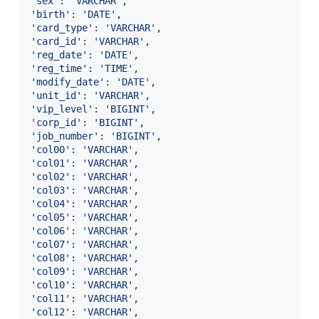
'sex'
:
'VARCHAR'
'birth'
:
'DATE'
'card_type'
:
'VARCHAR'
'card_id'
:
'VARCHAR'
'reg_date'
:
'DATE'
'reg_time'
:
'TIME'
'modify_date'
:
'DATE'
'unit_id'
:
'VARCHAR'
'vip_level'
:
'BIGINT'
'corp_id'
:
'BIGINT'
'job_number'
:
'BIGINT'
'col00'
:
'VARCHAR'
'col01'
:
'VARCHAR'
'col02'
:
'VARCHAR'
'col03'
:
'VARCHAR'
'col04'
:
'VARCHAR'
'col05'
:
'VARCHAR'
'col06'
:
'VARCHAR'
'col07'
:
'VARCHAR'
'col08'
:
'VARCHAR'
'col09'
:
'VARCHAR'
'col10'
:
'VARCHAR'
'col11'
:
'VARCHAR'
'col12'
:
'VARCHAR'