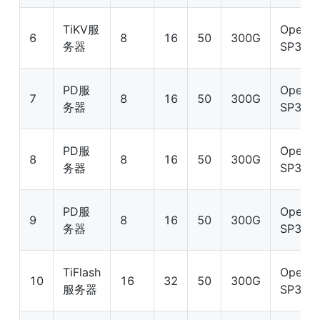
TiKV服
OpenEu
6
8
16
50
300G
务器
SP3
PD服
OpenEu
7
8
16
50
300G
务器
SP3
PD服
OpenEu
8
8
16
50
300G
务器
SP3
PD服
OpenEu
9
8
16
50
300G
务器
SP3
TiFlash
OpenEu
10
16
32
50
300G
服务器
SP3