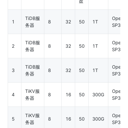
盘
TiDB服
OpenEu
1
8
32
50
1T
务器
SP3
TiDB服
OpenEu
2
8
32
50
1T
务器
SP3
TiDB服
OpenEu
3
8
32
50
1T
务器
SP3
TiKV服
OpenEu
4
8
16
50
300G
务器
SP3
TiKV服
OpenEu
5
8
16
50
300G
务器
SP3