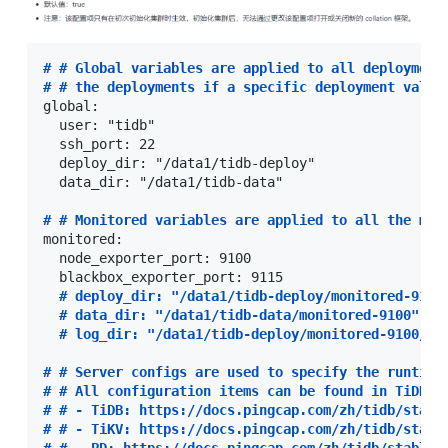
#
 # Global variables are applied to all deployment
#
 # the deployments if a specific deployment value
global:

  user: "tidb"

  ssh_port: 22

  deploy_dir: "/data1/tidb-deploy"

  data_dir: "/data1/tidb-data"

#
 # Monitored variables are applied to all the mac
monitored:

  node_exporter_port: 9100

  blackbox_exporter_port: 9115

#
 deploy_dir: "/data1/tidb-deploy/monitored-9100
#
 data_dir: "/data1/tidb-data/monitored-9100"
#
 log_dir: "/data1/tidb-deploy/monitored-9100/lo
#
 # Server configs are used to specify the runtime
#
 # All configuration items can be found in TiDB d
#
 # - TiDB: https://docs.pingcap.com/zh/tidb/stabl
#
 # - TiKV: https://docs.pingcap.com/zh/tidb/stabl