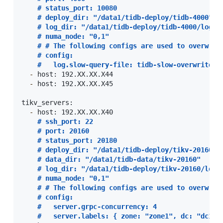
#
 status_port: 10080
#
 deploy_dir: "/data1/tidb-deploy/tidb-4000"
#
 log_dir: "/data1/tidb-deploy/tidb-4000/log"
#
 numa_node: "0,1"
#
 # The following configs are used to overwrit
#
 config:
#
   log.slow-query-file: tidb-slow-overwrited.
-
 host: 192.XX.XX.X44

-
 host: 192.XX.XX.X45

tikv_servers:

-
 host: 192.XX.XX.X40

#
 ssh_port: 22
#
 port: 20160
#
 status_port: 20180
#
 deploy_dir: "/data1/tidb-deploy/tikv-20160"
#
 data_dir: "/data1/tidb-data/tikv-20160"
#
 log_dir: "/data1/tidb-deploy/tikv-20160/log"
#
 numa_node: "0,1"
#
 # The following configs are used to overwrit
#
 config:
#
   server.grpc-concurrency: 4
#
   server.labels: { zone: "zone1", dc: "dc1",