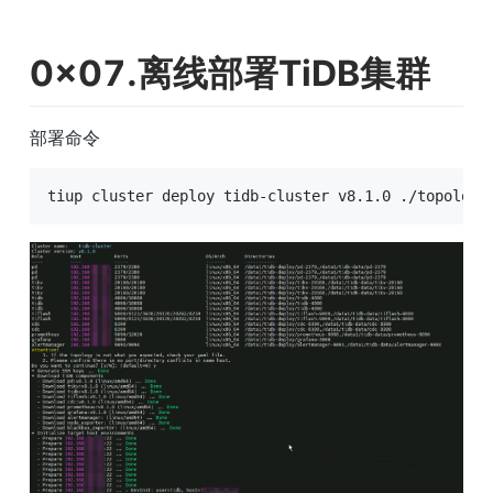
0x07.离线部署TiDB集群
部署命令
tiup cluster deploy tidb-cluster v8.1.0 ./topology