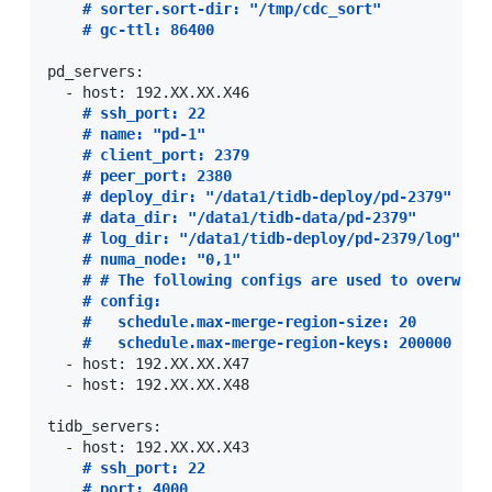
#
 sorter.sort-dir: "/tmp/cdc_sort"
#
 gc-ttl: 86400
pd_servers:

-
 host: 192.XX.XX.X46

#
 ssh_port: 22
#
 name: "pd-1"
#
 client_port: 2379
#
 peer_port: 2380
#
 deploy_dir: "/data1/tidb-deploy/pd-2379"
#
 data_dir: "/data1/tidb-data/pd-2379"
#
 log_dir: "/data1/tidb-deploy/pd-2379/log"
#
 numa_node: "0,1"
#
 # The following configs are used to overwrit
#
 config:
#
   schedule.max-merge-region-size: 20
#
   schedule.max-merge-region-keys: 200000
-
 host: 192.XX.XX.X47

-
 host: 192.XX.XX.X48

tidb_servers:

-
 host: 192.XX.XX.X43

#
 ssh_port: 22
#
 port: 4000