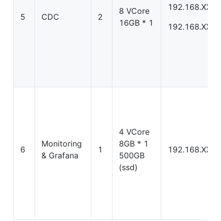
192.168.XX.X
8 VCore 
5
CDC
2
16GB * 1
192.168.XX.X
4 VCore 
Monitoring 
8GB * 1 
6
1
192.168.XX.X
& Grafana
500GB 
(ssd)