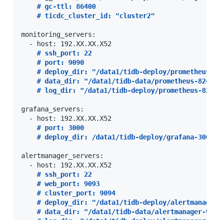
#
 gc-ttl: 86400
#
 ticdc_cluster_id: "cluster2"
monitoring_servers:

-
 host: 192.XX.XX.X52

#
 ssh_port: 22
#
 port: 9090
#
 deploy_dir: "/data1/tidb-deploy/prometheus-8
#
 data_dir: "/data1/tidb-data/prometheus-8249"
#
 log_dir: "/data1/tidb-deploy/prometheus-8249
grafana_servers:

-
 host: 192.XX.XX.X52

#
 port: 3000
#
 deploy_dir: /data1/tidb-deploy/grafana-3000
alertmanager_servers:

-
 host: 192.XX.XX.X52

#
 ssh_port: 22
#
 web_port: 9093
#
 cluster_port: 9094
#
 deploy_dir: "/data1/tidb-deploy/alertmanager
#
 data_dir: "/data1/tidb-data/alertmanager-909