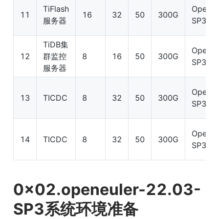
TiFlash
OpenEu
11
16
32
50
300G
服务器
SP3
TiDB集
OpenEu
12
群监控
8
16
50
300G
SP3
服务器
OpenEu
13
TICDC
8
32
50
300G
SP3
OpenEu
14
TICDC
8
32
50
300G
SP3
0x02.openeuler-22.03-
SP3系统环境准备