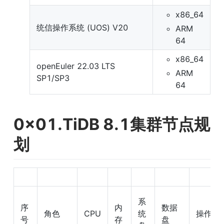
x86_64
统信操作系统 (UOS) V20
ARM 
64
x86_64
openEuler 22.03 LTS 
ARM 
SP1/SP3
64
0x01.TiDB 8.1集群节点规
划
系
序
内
数据
角色
CPU
统
操作系
号
存
盘