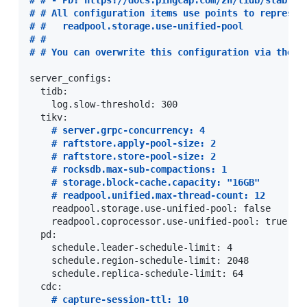
#
 # - PD: https://docs.pingcap.com/zh/tidb/stable/
#
 # All configuration items use points to represen
#
 #   readpool.storage.use-unified-pool
#
#
#
 # You can overwrite this configuration via the i
server_configs:

  tidb:

    log.slow-threshold: 300

  tikv:

#
 server.grpc-concurrency: 4
#
 raftstore.apply-pool-size: 2
#
 raftstore.store-pool-size: 2
#
 rocksdb.max-sub-compactions: 1
#
 storage.block-cache.capacity: "16GB"
#
 readpool.unified.max-thread-count: 12
    readpool.storage.use-unified-pool: false

    readpool.coprocessor.use-unified-pool: true

  pd:

    schedule.leader-schedule-limit: 4

    schedule.region-schedule-limit: 2048

    schedule.replica-schedule-limit: 64

  cdc:

#
 capture-session-ttl: 10