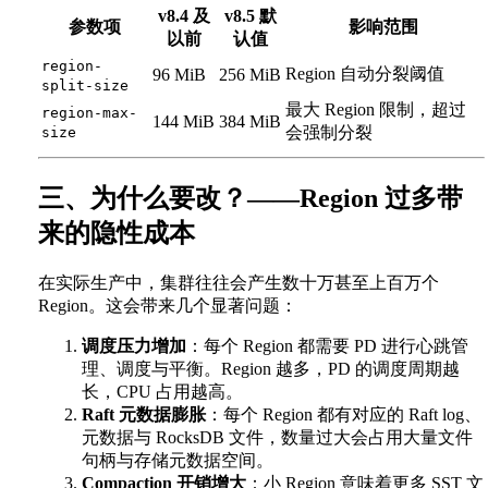
v8.4 及
v8.5 默
参数项
影响范围
以前
认值
region-
Region 自动分裂阈值
96 MiB
256 MiB
split-size
最大 Region 限制，超过
region-max-
144 MiB
384 MiB
会强制分裂
size
三、为什么要改？——Region 过多带
来的隐性成本
在实际生产中，集群往往会产生数十万甚至上百万个
Region。这会带来几个显著问题：
调度压力增加
：每个 Region 都需要 PD 进行心跳管
理、调度与平衡。Region 越多，PD 的调度周期越
长，CPU 占用越高。
Raft 元数据膨胀
：每个 Region 都有对应的 Raft log、
元数据与 RocksDB 文件，数量过大会占用大量文件
句柄与存储元数据空间。
Compaction 开销增大
：小 Region 意味着更多 SST 文