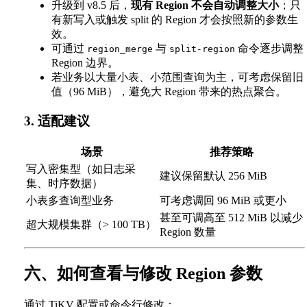
升级到 v8.5 后，
现有 Region 不会自动调整大小
；只
有新写入或触发 split 的 Region 才会按照新的参数生
效。
可通过
与
命令逐步调整
region_merge
split-region
Region 边界。
若业务以大量小表、小范围查询为主，可考虑保留旧
值（96 MiB），避免大 Region 带来的热点聚合。
3. 适配建议
场景
推荐策略
写入密集型（如日志采
建议保留默认 256 MiB
集、时序数据）
小表多查询型业务
可考虑调回 96 MiB 或更小
甚至可调高至 512 MiB 以减少
超大规模集群（> 100 TB）
Region 数量
六、如何查看与修改 Region 参数
通过 TiKV 配置或命令行修改：