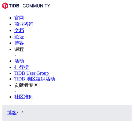
官网
商业咨询
文档
论坛
博客
课程
活动
排行榜
TiDB User Group
TiDB 地区组织活动
贡献者专区
社区准则
博客
/
...
/