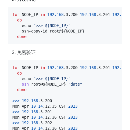
for
NODE_IP
in
192.168
.3.200 
192.168
.3.201 
192.168
do
echo
">>> 
${NODE_IP}
"
    ssh-copy-id root@
${NODE_IP}
done
免密验证
for
NODE_IP
in
192.168
.3.200 
192.168
.3.201 
192.168
do
echo
">>> 
${NODE_IP}
"
ssh
 root@
${NODE_IP}
"date"
done
>>
>
192.168
.3.200

Mon Apr 
10
14
:12:35 CST 
2023
>>
>
192.168
.3.201

Mon Apr 
10
14
:12:36 CST 
2023
>>
>
192.168
.3.202

Mon Apr 
10
14
:12:36 CST 
2023