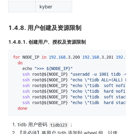
kyber
1.4.8. 用户创建及资源限制
1.4.8.1. 创建用户、授权及资源限制
for
NODE_IP
in
192.168
.3.200 
192.168
.3.201 
192.168
do
echo
">>> 
${NODE_IP}
"
ssh
 root@
${NODE_IP}
"useradd -u 1001 tidb -G w
ssh
 root@
${NODE_IP}
"echo 
\"
tidb ALL=(ALL) NOP
ssh
 root@
${NODE_IP}
"echo 
\"
tidb  soft nofile 
ssh
 root@
${NODE_IP}
"echo 
\"
tidb  hard nofile 
ssh
 root@
${NODE_IP}
"echo 
\"
tidb  soft stack  
ssh
 root@
${NODE_IP}
"echo 
\"
tidb  hard stack  
done
tidb 用户密码 
；
tidb123
【非必须】将用户 tidb 添加到 wheel 组，以使 