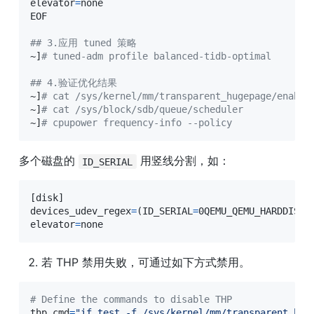
elevator
=
none

EOF

## 3.应用 tuned 策略
~
]
# tuned-adm profile balanced-tidb-optimal
## 4.验证优化结果
~
]
# cat /sys/kernel/mm/transparent_hugepage/enable
~
]
# cat /sys/block/sdb/queue/scheduler
~
]
# cpupower frequency-info --policy
多个磁盘的 
 用竖线分割，如：
ID_SERIAL
[
disk
]
devices_udev_regex
=
(
ID_SERIAL
=
0QEMU_QEMU_HARDDISK_
elevator
=
none
若 THP 禁用失败，可通过如下方式禁用。
# Define the commands to disable THP
thp_cmd
=
"if test -f /sys/kernel/mm/transparent_huge