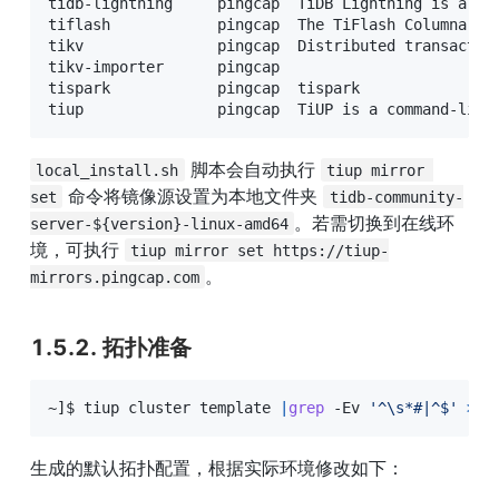
tidb-lightning     pingcap  TiDB Lightning is a to
tiflash            pingcap  The TiFlash Columnar St
tikv               pingcap  Distributed transaction
tikv-importer      pingcap  

tispark            pingcap  tispark

tiup               pingcap  TiUP is a command-line
 脚本会自动执行 
local_install.sh
tiup mirror 
 命令将镜像源设置为本地文件夹 
set
tidb-community-
。若需切换到在线环
server-${version}-linux-amd64
境，可执行 
tiup mirror set https://tiup-
。
mirrors.pingcap.com
1.5.2. 拓扑准备
~
]
$ tiup cluster template 
|
grep
 -Ev 
'^\s*#|^$'
>
 t
生成的默认拓扑配置，根据实际环境修改如下：