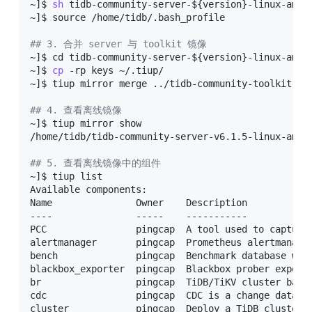
~
]
$ 
sh
 tidb-community-server-
${version}
-linux-amd64
~
]
$ 
source
 /home/tidb/.bash_profile 

## 3. 合并 server 与 toolkit 镜像
~
]
$ 
cd
 tidb-community-server-
${version}
-linux-amd64
~
]
$ 
cp
 -rp keys ~/.tiup/

~
]
$ tiup mirror merge 
..
/tidb-community-toolkit-
${
## 4. 查看离线镜像
~
]
$ tiup mirror show

/home/tidb/tidb-community-server-v6.1.5-linux-amd64
## 5. 查看离线镜像中的组件
~
]
$ tiup list

Available components:

Name               Owner    Description

----               -----    -----------

PCC                pingcap  A tool used to capture 
alertmanager       pingcap  Prometheus alertmanager
bench              pingcap  Benchmark database with
blackbox_exporter  pingcap  Blackbox prober exporte
br                 pingcap  TiDB/TiKV cluster backu
cdc                pingcap  CDC is a change data c
cluster            pingcap  Deploy a TiDB cluster 