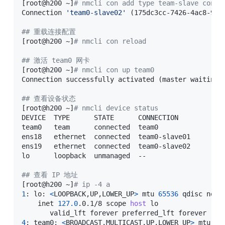
[
root@h200 ~
]
# nmcli con add type team-slave con-n
Connection 
'team0-slave02'
(
175dc3cc-7426-4ac8-9b1
## 重载连接配置
[
root@h200 ~
]
# nmcli con reload
## 激活 team0 网卡
[
root@h200 ~
]
# nmcli con up team0
Connection successfully activated 
(
master waiting 
## 查看设备状态
[
root@h200 ~
]
# nmcli device status
DEVICE  TYPE      STATE      CONNECTION    

team0   team      connected  team0         

ens18   ethernet  connected  team0-slave01 

ens19   ethernet  connected  team0-slave02 

lo      loopback  unmanaged  -- 

## 查看 IP 地址
[
root@h200 ~
]
# ip -4 a
1
: lo: 
<
LOOPBACK,UP,LOWER_UP
>
 mtu 
65536
 qdisc noqu
    inet 
127.0
.0.1/8 scope 
host
 lo

4
: team0: 
<
BROADCAST,MULTICAST,UP,LOWER_UP
>
 mtu 
15