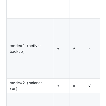
mode=1（active-
√
√
×
backup）
mode=2（balance-
√
×
√
xor）