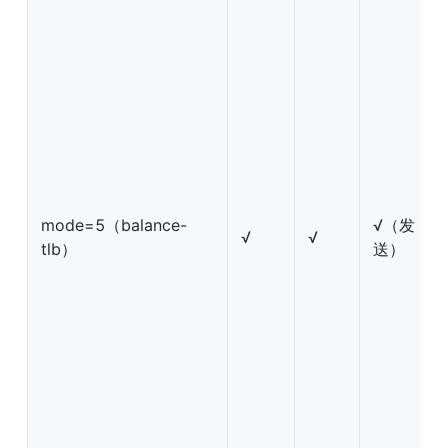
mode=5（balance-
√（发
√
√
tlb）
送）