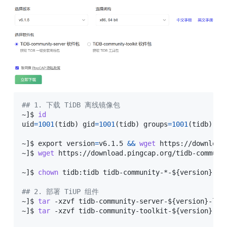
## 1. 下载 TiDB 离线镜像包
~
]
$ 
id
uid
=
1001
(
tidb
)
gid
=
1001
(
tidb
)
groups
=
1001
(
tidb
)
,10
~
]
$ 
export
version
=
v6.1.5 
&&
wget
 https://download
~
]
$ 
wget
 https://download.pingcap.org/tidb-communi
~
]
$ 
chown
 tidb:tidb tidb-community-*-
${version}
-li
## 2. 部署 TiUP 组件
~
]
$ 
tar
 -xzvf tidb-community-server-
${version}
-lin
~
]
$ 
tar
 -xzvf tidb-community-toolkit-
${version}
-li