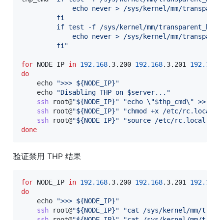
             echo never > /sys/kernel/mm/transparen
         fi

         if test -f /sys/kernel/mm/transparent_huge
             echo never > /sys/kernel/mm/transparen
         fi"
for
NODE_IP
in
192.168
.3.200 
192.168
.3.201 
192.168
do
echo
">>> 
${NODE_IP}
"
echo
"Disabling THP on 
$server
..."
ssh
 root@
"
${NODE_IP}
"
"echo 
\"
$thp_cmd
\"
 >> /e
ssh
 root@
"
${NODE_IP}
"
"chmod +x /etc/rc.local"
ssh
 root@
"
${NODE_IP}
"
"source /etc/rc.local"
done
验证禁用 THP 结果
for
NODE_IP
in
192.168
.3.200 
192.168
.3.201 
192.168
do
echo
">>> 
${NODE_IP}
"
ssh
 root@
"
${NODE_IP}
"
"cat /sys/kernel/mm/tran
ssh
 root@
"
${NODE_IP}
"
"cat /sys/kernel/mm/tran