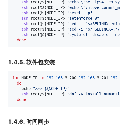
ssh
 root@
${NODE_IP}
"echo 
\"
net.ipv4.tcp_synco
ssh
 root@
${NODE_IP}
"echo 
\"
vm.overcommit_memo
ssh
 root@
${NODE_IP}
"sysctl -p"
ssh
 root@
${NODE_IP}
"setenforce 0"
ssh
 root@
${NODE_IP}
"sed -i 's#SELINUX=enforci
ssh
 root@
${NODE_IP}
"sed -i 's/^SELINUX=.*/SEL
ssh
 root@
${NODE_IP}
"systemctl disable --now f
done
1.4.5. 软件包安装
for
NODE_IP
in
192.168
.3.200 
192.168
.3.201 
192.168
do
echo
">>> 
${NODE_IP}
"
ssh
 root@
${NODE_IP}
"dnf -y install numactl ta
done
1.4.6. 时间同步