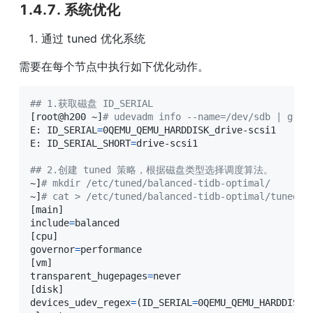
1.4.7. 系统优化
通过 tuned 优化系统
需要在每个节点中执行如下优化动作。
## 1.获取磁盘 ID_SERIAL
[
root@h200 ~
]
# udevadm info --name=/dev/sdb | grep
E: 
ID_SERIAL
=
0QEMU_QEMU_HARDDISK_drive-scsi1

E: 
ID_SERIAL_SHORT
=
drive-scsi1

## 2.创建 tuned 策略，根据磁盘类型选择调度算法。
~
]
# mkdir /etc/tuned/balanced-tidb-optimal/
~
]
# cat > /etc/tuned/balanced-tidb-optimal/tuned.c
[
main
]
include
=
[
cpu
]
governor
=
[
vm
]
transparent_hugepages
=
[
disk
]
devices_udev_regex
=
(
ID_SERIAL
=
0QEMU_QEMU_HARDDISK_