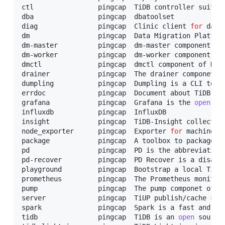
ctl                pingcap  TiDB controller suite

dba                pingcap  dbatoolset

diag               pingcap  Clinic client 
for
 data
dm                 pingcap  Data Migration Platform
dm-master          pingcap  dm-master component of 
dm-worker          pingcap  dm-worker component of 
dmctl              pingcap  dmctl component of Data
drainer            pingcap  The drainer componet o
dumpling           pingcap  Dumpling is a CLI tool 
errdoc             pingcap  Document about TiDB err
grafana            pingcap  Grafana is the 
open
so
influxdb           pingcap  InfluxDB

insight            pingcap  TiDB-Insight collector

node_exporter      pingcap  Exporter 
for
 machine me
package            pingcap  A toolbox to package ti
pd                 pingcap  PD is the abbreviation
pd-recover         pingcap  PD Recover is a disast
playground         pingcap  Bootstrap a 
local
 TiDB
prometheus         pingcap  The Prometheus monitor
pump               pingcap  The pump componet of T
server             pingcap  TiUP publish/cache serv
spark              pingcap  Spark is a fast and ge
tidb               pingcap  TiDB is an 
open
source