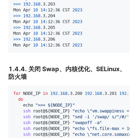
>>
>
192.168
.3.203

Mon Apr 
10
14
:12:36 CST 
2023
>>
>
192.168
.3.204

Mon Apr 
10
14
:12:36 CST 
2023
>>
>
192.168
.3.205

Mon Apr 
10
14
:12:36 CST 
2023
>>
>
192.168
.3.206

Mon Apr 
10
14
:12:36 CST 
2023
1.4.4. 关闭 Swap、内核优化、SELinux、
防火墙
for
NODE_IP
in
192.168
.3.200 
192.168
.3.201 
192.168
do
echo
">>> 
${NODE_IP}
"
ssh
 root@
${NODE_IP}
"echo 
\"
vm.swappiness = 0
\
ssh
 root@
${NODE_IP}
"sed -i '/swap/ s/^/#/' /e
ssh
 root@
${NODE_IP}
"swapoff -a"
ssh
 root@
${NODE_IP}
"echo 
\"
fs.file-max = 1000
ssh
 root@
${NODE_IP}
"echo 
\"
net.core.somaxconn