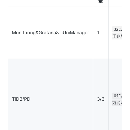
量
32C/64
Monitoring&Grafana&TiUniManager
1
千兆网卡
64C/25
TiDB/PD
3/3
万兆网卡*