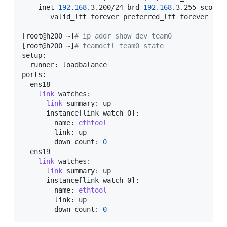
    inet 
192.168
.3.200/24 brd 
192.168
.3.255 scope 
       valid_lft forever preferred_lft forever

[
root@h200 ~
]
# ip addr show dev team0
[
root@h200 ~
]
# teamdctl team0 state
setup:

  runner: loadbalance

ports:

  ens18

link
 watches:

link
 summary: up

      instance
[
link_watch_0
]
:

        name: 
ethtool
        link: up

        down count: 
0
  ens19

link
 watches:

link
 summary: up

      instance
[
link_watch_0
]
:

        name: 
ethtool
        link: up

        down count: 
0