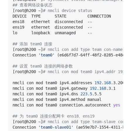
## 查看网络设备状态
[
root@h200 ~
]
# nmcli device status
DEVICE  TYPE      STATE         CONNECTION 

ens18   ethernet  disconnected  --

ens19   ethernet  disconnected  --         

lo      loopback  unmanaged     -- 

## 添加 team0 连接
[
root@h200 ~
]
# nmcli con add type team con-name te
Connection 
'team0'
(
e6d6f7d7-64ff-48f2-8285-e48e84
## 设置 team0 连接的网络参数
[
root@h200 ~
]
# nmcli con mod team0 ipv4.addr 192.1
nmcli con mod team0 ipv4.addresses 
192.168
.3.200/24
nmcli con mod team0 ipv4.gateway 
192.168
.3.1

nmcli con mod team0 ipv4.dns 
223.5
.5.5

nmcli con mod team0 ipv4.method manual

nmcli con mod team0 connection.autoconnect 
yes
## 为 team0 连接分配网卡 ens18、ens19
[
root@h200 ~
]
# nmcli con add type team-slave con-n
Connection 
'team0-slave01'
(
ae59e7b7-1554-4311-bac