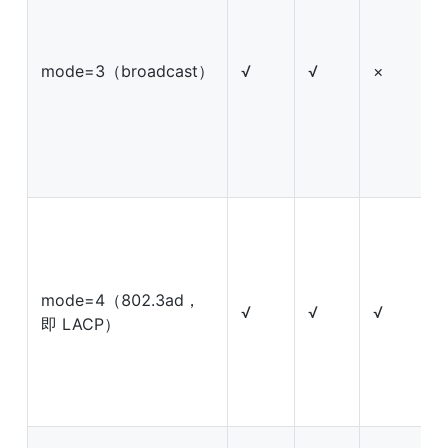
mode=3（broadcast）
√
√
×
mode=4（802.3ad，
√
√
√
即 LACP）