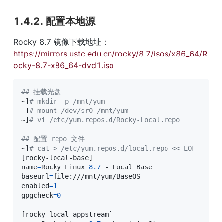
1.4.2. 配置本地源
Rocky 8.7 镜像下载地址：
https://mirrors.ustc.edu.cn/rocky/8.7/isos/x86_64/R
ocky-8.7-x86_64-dvd1.iso
## 挂载光盘
~
]
# mkdir -p /mnt/yum
~
]
# mount /dev/sr0 /mnt/yum
~
]
# vi /etc/yum.repos.d/Rocky-Local.repo
## 配置 repo 文件
~
]
# cat > /etc/yum.repos.d/local.repo << EOF
[
rocky-local-base
]
name
=
Rocky Linux 
8.7
baseurl
=
enabled
=
1
gpgcheck
=
0
[
rocky-local-appstream
]