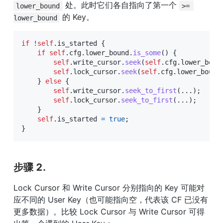
 处。此时它们各自指向了第一个 
lower_bound
>= 
 的 Key。
lower_bound
if
!
self
.
is_started 
{
if
self
.
cfg
.
lower_bound
.
is_some
(
)
{
self
.
write_cursor
.
seek
(
self
.
cfg
.
lower_boun
self
.
lock_cursor
.
seek
(
self
.
cfg
.
lower_bound
}
else
{
self
.
write_cursor
.
seek_to_first
(
...
)
;
self
.
lock_cursor
.
seek_to_first
(
...
)
;
}
self
.
is_started 
=
true
;
}
步骤 2.
Lock Cursor 和 Write Cursor 分别指向的 Key 可能对
应不同的 User Key（也可能指向空，代表该 CF 已没有
更多数据）。比较 Lock Cursor 与 Write Cursor 可得