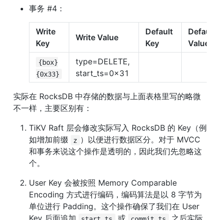
事务 #4：
Write 
Default 
Default 
Write Value
Key
Key
Value
type=DELETE, 
{box}
start_ts=0x31
{0x33}
实际在 RocksDB 中存储的数据与上面表格里写的略微
不一样，主要区别有：
TiKV Raft 层会修改实际写入 RocksDB 的 Key（例
如增加前缀 
）以便进行数据区分。对于 MVCC 
z
和事务来说这个操作是透明的，因此我们先忽略这
个。
User Key 会被按照 Memory Comparable 
Encoding 方式进行编码，编码算法是以 8 字节为
单位进行 Padding。这个操作确保了我们在 User 
Key 后面追加 
 或 
 之后实际
start_ts
commit_ts