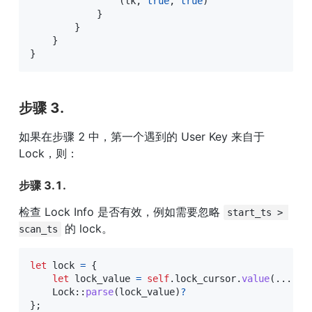
(
lk
,
true
,
true
)
}
}
}
}
步骤 3.
如果在步骤 2 中，第一个遇到的 User Key 来自于 
Lock，则：
步骤 3.1.
检查 Lock Info 是否有效，例如需要忽略 
start_ts > 
 的 lock。
scan_ts
let
 lock 
=
{
let
 lock_value 
=
self
.
lock_cursor
.
value
(
...
)
;
Lock
::
parse
(
lock_value
)
?
}
;