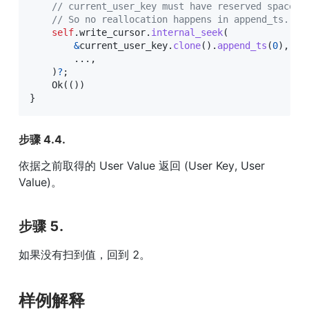
// current_user_key must have reserved space h
// So no reallocation happens in append_ts.
self
.
write_cursor
.
internal_seek
(
&
current_user_key
.
clone
(
)
.
append_ts
(
0
)
,
...
,
)
?
;
Ok
(
(
)
)
}
步骤 4.4.
依据之前取得的 User Value 返回 (User Key, User 
Value)。
步骤 5.
如果没有扫到值，回到 2。
样例解释