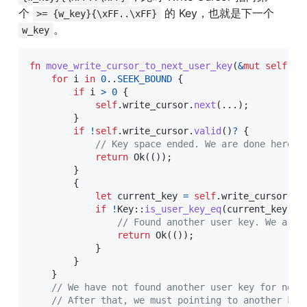
个 
 的 Key，也就是下一个 
>= {w_key}{\xFF..\xFF}
。
w_key
fn
move_write_cursor_to_next_user_key
(
&
mut
self
,
 c
for
 i 
in
0
..
SEEK_BOUND
{
if
 i 
>
0
{
self
.
write_cursor
.
next
(
...
)
;
}
if
!
self
.
write_cursor
.
valid
(
)
?
{
// Key space ended. We are done here.
return
Ok
(
(
)
)
;
}
{
let
 current_key 
=
self
.
write_cursor
.
ke
if
!
Key
::
is_user_key_eq
(
current_key
,
 c
// Found another user key. We are 
return
Ok
(
(
)
)
;
}
}
}
// We have not found another user key for now,
// After that, we must pointing to another key