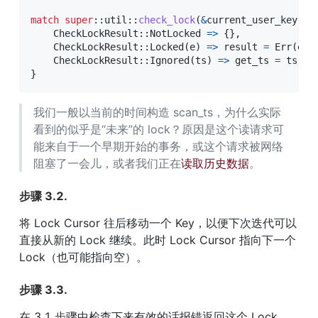
match
super
::
util
::
check_lock
(
&
current_user_key
,
s
CheckLockResult
::
NotLocked
=>
{
}
,
CheckLockResult
::
Locked
(
e
)
=>
 result 
=
Err
(
e
)
,
CheckLockResult
::
Ignored
(
ts
)
=>
 get_ts 
=
 ts
,
}
我们一般以当前的时间构造 scan_ts，为什么实际
看到的似乎是“未来”的 lock？原因是这个读请求可
能来自于一个早期开始的事务，或这个请求被网络
阻塞了一会儿，或者我们正在
读取历史数据
。
步骤 3.2.
将 Lock Cursor 往后移动一个 Key，以便下次迭代可以
直接从新的 Lock 继续。此时 Lock Cursor 指向下一个 
Lock（也可能指向空）。
步骤 3.3.
在 3.1 步骤中检查下来有效的话报错返回这个 Lock，