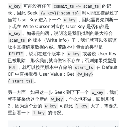
 可能没有任何 
 的记
w_key
commit_ts <= scan_ts
录，因此 Seek 
 时可能直接越过了
{w_key}{!scan_ts}
当前 User Key 进入下一个 
，因此需要先判断一
w_key
下现在 Write Cursor 对应的 User Key 是否仍然是 
。如果是的话，说明这是我们找到的最大符合 
w_key
 的版本（Write Info）了，我们就可以依据该
scan_ts
版本直接确定数据内容。若版本中包含的类型是 
，说明在这个版本下 
 或者说 User Key 
DELETE
w_key
已被删除，那么我们就当做它不存在；否则如果类型是 
，就可以按照版本中存储的 
 在 Default 
PUT
start_ts
CF 中直接取得 User Value：Get 
{w_key}
。
{!start_ts}
另一方面，如果这一步 Seek 到了下一个 
，我们
w_key
就不能采信这个新的 
，什么也不做，回到步骤 
w_key
2，因为这个新的 
 可能比 
 大了，需要先
w_key
l_key
重新看一下 
 的情况。
l_key