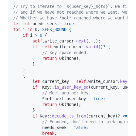
// Try to iterate to `${user_key}_${ts}`. We first
// and if we have not reached where we want, we us
// Whether we have *not* reached where we want by 
let
mut
 needs_seek 
=
true
;
for
 i 
in
0
..
SEEK_BOUND
{
if
 i 
>
0
{
self
.
write_cursor
.
next
(
...
)
;
if
!
self
.
write_cursor
.
valid
(
)
?
{
// Key space ended.
return
Ok
(
None
)
;
}
}
{
let
 current_key 
=
self
.
write_cursor
.
key
(
..
if
!
Key
::
is_user_key_eq
(
current_key
,
 user_
// Meet another key.
*
met_next_user_key 
=
true
;
return
Ok
(
None
)
;
}
if
Key
::
decode_ts_from
(
current_key
)
?
<=
 ts
// Founded, don't need to seek again.
            needs_seek 
=
false
;
break
;