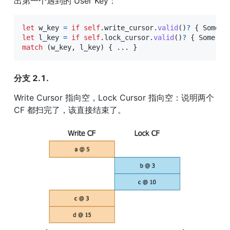
出第一个遇到的 User Key：
let
 w_key 
=
if
self
.
write_cursor
.
valid
(
)
?
{
Some
(
s
let
 l_key 
=
if
self
.
lock_cursor
.
valid
(
)
?
{
Some
(
se
match
(
w_key
,
 l_key
)
{
...
}
分支 2.1.
Write Cursor 指向空，Lock Cursor 指向空：说明两个 
CF 都扫完了，该直接结束了。