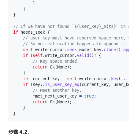
}
}
}
// If we have not found `${user_key}_${ts}` in a f
if
 needs_seek 
{
// user_key must have reserved space here, so 
// So no reallocation happens in append_ts.
self
.
write_cursor
.
seek
(
&
user_key
.
clone
(
)
.
appen
if
!
self
.
write_cursor
.
valid
(
)
?
{
// Key space ended.
return
Ok
(
None
)
;
}
let
 current_key 
=
self
.
write_cursor
.
key
(
...
)
;
if
!
Key
::
is_user_key_eq
(
current_key
,
 user_key
.
// Meet another key.
*
met_next_user_key 
=
true
;
return
Ok
(
None
)
;
}
}
步骤 4.2.