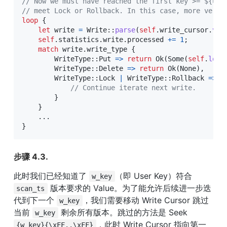
// Now we must have reached the first key >= ${use
// meet Lock or Rollback. In this case, more versi
loop
{
let
 write 
=
Write
::
parse
(
self
.
write_cursor
.
val
self
.
statistics
.
write
.
processed 
+=
1
;
match
 write
.
write_type 
{
WriteType
::
Put
=>
return
Ok
(
Some
(
self
.
load
WriteType
::
Delete
=>
return
Ok
(
None
)
,
WriteType
::
Lock
|
WriteType
::
Rollback
=>
{
// Continue iterate next write.
}
}
...
}
步骤 4.3.
此时我们已经知道了 
（即 User Key）符合 
w_key
 版本要求的 Value。为了能允许后续进一步迭
scan_ts
代到下一个 
，我们需要移动 Write Cursor 跳过
w_key
当前 
 剩余所有版本。跳过的方法是 Seek 
w_key
，此时 Write Cursor 指向第一
{w_key}{\xFF..\xFF}