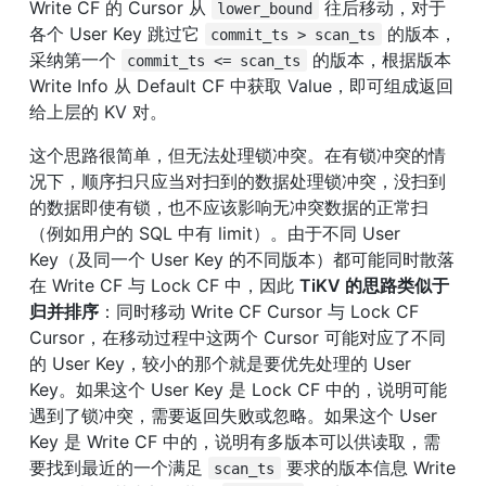
Write CF 的 Cursor 从 
 往后移动，对于
lower_bound
各个 User Key 跳过它 
 的版本，
commit_ts > scan_ts
采纳第一个 
 的版本，根据版本 
commit_ts <= scan_ts
Write Info 从 Default CF 中获取 Value，即可组成返回
给上层的 KV 对。
这个思路很简单，但无法处理锁冲突。在有锁冲突的情
况下，顺序扫只应当对扫到的数据处理锁冲突，没扫到
的数据即使有锁，也不应该影响无冲突数据的正常扫
（例如用户的 SQL 中有 limit）。由于不同 User 
Key（及同一个 User Key 的不同版本）都可能同时散落
在 Write CF 与 Lock CF 中，因此 
TiKV 的思路类似于
归并排序
：同时移动 Write CF Cursor 与 Lock CF 
Cursor，在移动过程中这两个 Cursor 可能对应了不同
的 User Key，较小的那个就是要优先处理的 User 
Key。如果这个 User Key 是 Lock CF 中的，说明可能
遇到了锁冲突，需要返回失败或忽略。如果这个 User 
Key 是 Write CF 中的，说明有多版本可以供读取，需
要找到最近的一个满足 
 要求的版本信息 Write 
scan_ts