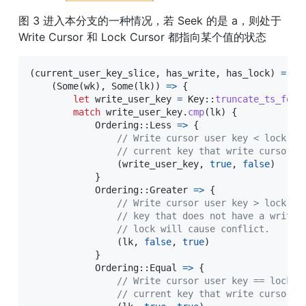
图 3 进入本分支的一种情况，若 Seek 的是 a，则处于 
Write Cursor 和 Lock Cursor 都指向某个值的状态
(
current_user_key_slice
,
 has_write
,
 has_lock
)
=
ma
(
Some
(
wk
)
,
Some
(
lk
)
)
=>
{
let
 write_user_key 
=
Key
::
truncate_ts_for
(
match
 write_user_key
.
cmp
(
lk
)
{
Ordering
::
Less
=>
{
// Write cursor user key < lock cu
// current key that write cursor i
(
write_user_key
,
true
,
false
)
}
Ordering
::
Greater
=>
{
// Write cursor user key > lock cu
// key that does not have a write.
// lock will cause conflict. 
(
lk
,
false
,
true
)
}
Ordering
::
Equal
=>
{
// Write cursor user key == lock c
// current key that write cursor i