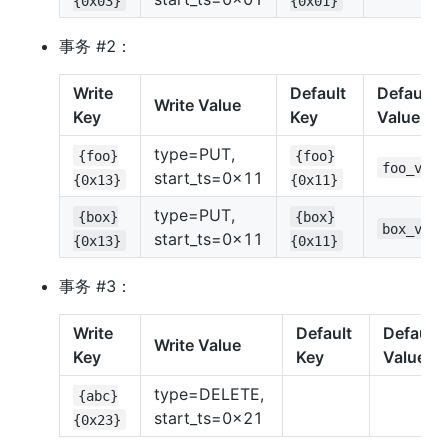
{0x03}
{0x01}
事务 #2：
Write 
Default 
Default 
Write Value
Key
Key
Value
type=PUT, 
{foo}
{foo}
foo_valu
start_ts=0x11
{0x13}
{0x11}
type=PUT, 
{box}
{box}
box_valu
start_ts=0x11
{0x13}
{0x11}
事务 #3：
Write 
Default 
Default 
Write Value
Key
Key
Value
type=DELETE, 
{abc}
start_ts=0x21
{0x23}