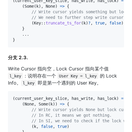
(
current_user_key_slice
,
 has_write
,
 has_lock
)
=
ma
(
Some
(
k
)
,
None
)
=>
{
// Write cursor yields something but lock 
// We need to further step write cursor to
(
Key
::
truncate_ts_for
(
k
)
?
,
true
,
false
)
}
...
}
分支 2.3.
Write Cursor 指向空，Lock Cursor 指向某个值 
：说明存在一个 
 的 Lock 
l_key
User Key = l_key
Info。
 即是第一个遇到的 User Key。
l_key
(
current_user_key_slice
,
 has_write
,
 has_lock
)
=
ma
(
None
,
Some
(
k
)
)
=>
{
// Write cursor yields None but lock curso
// In RC, it means we got nothing. 
// In SI, we need to check if the lock wil
(
k
,
false
,
true
)
}