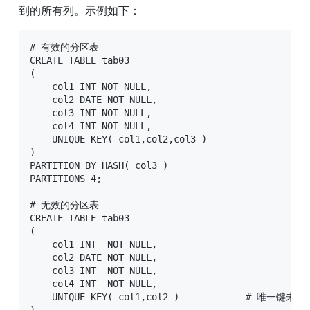
到的所有列。示例如下：
# 有效的分区表

CREATE TABLE tab03

(

    col1 INT NOT NULL,

    col2 DATE NOT NULL,

    col3 INT NOT NULL,

    col4 INT NOT NULL,

    UNIQUE KEY( col1,col2,col3 )

)

PARTITION BY HASH( col3 )

PARTITIONS 4;

# 无效的分区表

CREATE TABLE tab03

(

    col1 INT  NOT NULL,

    col2 DATE NOT NULL,

    col3 INT  NOT NULL,

    col4 INT  NOT NULL,

    UNIQUE KEY( col1,col2 )            # 唯一
)
