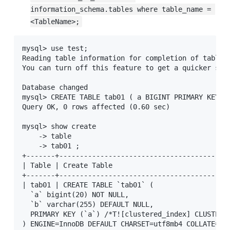
information_schema.tables where table_name = 
<TableName>;
mysql> use test;

Reading table information for completion of table a
You can turn off this feature to get a quicker star
Database changed

mysql> CREATE TABLE tab01 ( a BIGINT PRIMARY KEY CL
Query OK, 0 rows affected (0.60 sec)

mysql> show create

    -> table

    -> tab01 ;

+-------+-----------------------------------------
| Table | Create Table                            
+-------+-----------------------------------------
| tab01 | CREATE TABLE `tab01` (

  `a` bigint(20) NOT NULL,

  `b` varchar(255) DEFAULT NULL,

  PRIMARY KEY (`a`) /*T![clustered_index] CLUSTERED
) ENGINE=InnoDB DEFAULT CHARSET=utf8mb4 COLLATE=utf