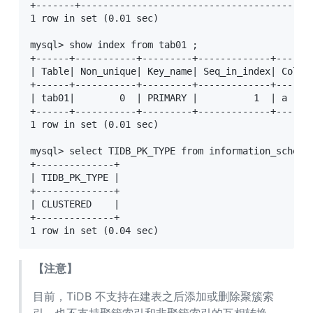
+-------+-----------------------------------------
1 row in set (0.01 sec)

mysql> show index from tab01 ;

+------+-----------+---------+-------------+------
| Table| Non_unique| Key_name| Seq_in_index| Colum
+------+-----------+---------+-------------+------
| tab01|        0  | PRIMARY |          1  | a    
+------+-----------+---------+-------------+------
1 row in set (0.01 sec)

mysql> select TIDB_PK_TYPE from information_schema.
+--------------+

| TIDB_PK_TYPE |

+--------------+

| CLUSTERED    |

+--------------+

1 row in set (0.04 sec)
【注意】
目前，TiDB 不支持在建表之后添加或删除聚簇索
引，也不支持聚簇索引和非聚簇索引的互相转换。