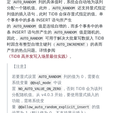
定 
 列的具体值时，系统会自动地为该列
AUTO_RANDOM
分配一个随机值。此外，
 还支持显式指定
AUTO_RANDOM
列值的插入语句，此时 TiDB 会保存显式指定的值。单
个事务中的多条 INSERT 语句所产生
的 
 值是连续自增的，而多个事务中的单
AUTO_RANDOM
条 INSERT 语句所产生的 
 值是随机的。
AUTO_RANDOM
因此，
 可用于解决大批量写数据入 TiDB 
AUTO_RANDOM
时因含有整型自增主键列（
）的表而
AUTO_INCREMENT
产生的热点问题。详情参阅 
《TiDB 高并发写入场景最佳实践》
。
【注意】
若要显式设置 
 列的值为 0，需要在
AUTO_RANDOM
系统变量 
 中设
@@sql_mode
置 
，否则 TiDB 会为该列
NO_AUTO_VALUE_ON_ZERO
分配随机值。从 v4.0.3 开始，要使用显式插入的
功能，需将系统变
量 
 的值
@@allow_auto_random_explicit_insert
设置为 1（默认值为 0，不支持显示插入）。