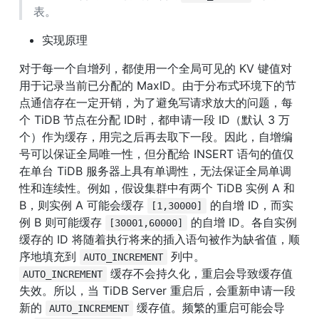
表。
实现原理
对于每一个自增列，都使用一个全局可见的 KV 键值对
用于记录当前已分配的 MaxID。由于分布式环境下的节
点通信存在一定开销，为了避免写请求放大的问题，每
个 TiDB 节点在分配 ID时，都申请一段 ID（默认 3 万
个）作为缓存，用完之后再去取下一段。因此，自增编
号可以保证全局唯一性，但分配给 INSERT 语句的值仅
在单台 TiDB 服务器上具有单调性，无法保证全局单调
性和连续性。例如，假设集群中有两个 TiDB 实例 A 和 
B，则实例 A 可能会缓存 
 的自增 ID，而实
[1,30000]
例 B 则可能缓存 
 的自增 ID。各自实例
[30001,60000]
缓存的 ID 将随着执行将来的插入语句被作为缺省值，顺
序地填充到 
 列中。
AUTO_INCREMENT
 缓存不会持久化，重启会导致缓存值
AUTO_INCREMENT
失效。所以，当 TiDB Server 重启后，会重新申请一段
新的 
 缓存值。频繁的重启可能会导
AUTO_INCREMENT