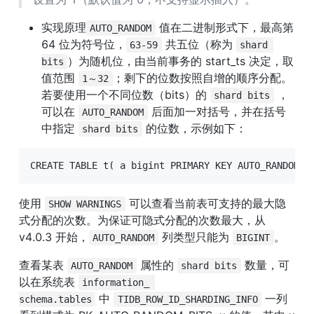
实现原理
 值在二进制形式下，最高第 
AUTO_RANDOM
64 位为符号位，
 共五位（称为 
63-59
shard 
）为随机位，由当前事务的 start_ts 决定，取
bits
值范围 
；剩下的位数按照自增的顺序分配。
1～32
若要使用一个不同位数（bits）的 
 ，
shard bits
可以在 
 后面加一对括号，并在括号
AUTO_RANDOM
中指定 
 的位数，示例如下：
shard bits
CREATE TABLE t( a bigint PRIMARY KEY AUTO_RANDOM(3
使用 
 可以查看当前表可支持的最大隐
SHOW WARNINGS
式分配的次数。为保证可隐式分配的次数最大，从 
v4.0.3 开始，
 列类型只能为 
。
AUTO_RANDOM
BIGINT
查看某表 
 属性的 
 数量，可
AUTO_RANDOM
shard bits
以在系统表 
information_ 
 中 
 一列
schema.tables
TIDB_ROW_ID_SHARDING_INFO