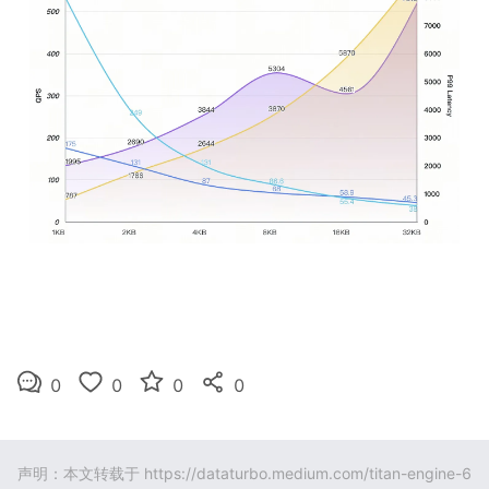
0
0
0
0
声明：本文转载于
https://dataturbo.medium.com/titan-engine-6