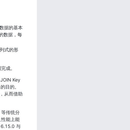
存储数据的基本
间）的数据，每
是以列式的形
共同完成。
N Key 
算的目的。
集群，从而借助
rk 等传统分
且性能上能
5.0 与 