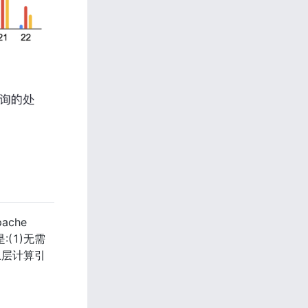
che 
是:(1)无需
持上层计算引